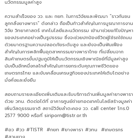
นวัตกรรมมูลค่าสูง
ความสำเร็จของ วว. และ กยท. ในการวิจัยและพัฒนา “ราวกันชน
ลูกกลิ้งยางพารา” ดังกล่าว ถือเป็นก้าวสำคัญในการบูรณาการงาน
วิจัย วิทยาศาสตร์ เทคโนโลยีและนวัตกรรม เข้ามาช่วยแก้ไขปัญหา
ของประเทศอย่างเป็นรูปธรรม ซึ่งจะช่วยปกป้องชีวิตผู้ใช้รถใช้ถนน
ด้วยมาตรฐานความปลอดภัยระดับสูง และยังจะเป็นฟันเฟือง
สำคัญในการพลิกฟื้นอุตสาหกรรมยางพาราไทย ที่เปลี่ยนจาก
สินค้าเกษตรขั้นปฐมภูมิให้เป็นนวัตกรรมเชิงพาณิชย์ที่มีมูลค่าสูง
นับเป็นอีกหนึ่งกลไกสำคัญในการยกระดับคุณภาพชีวิตของ
เกษตรกรไทย และขับเคลื่อนเศรษฐกิจของประเทศให้เติบโตอย่าง
มั่งคั่งและยั่งยืน
สอบถามรายละเอียดเพิ่มเติมและรับบริการด้านเพิ่มมูลค่ายางพารา
ด้วย วทน. ติดต่อได้ที่ อาคารศูนย์ถ่ายทอดเทคโนโลยีสร้างมูลค่า
เพิ่มวัสดุธรรมชาติ สถานีวิจัยลำตะคอง วว. call center โทร.0
2577 9000 หรือที่ siriporn@tistr.or.th
#อว #วว #TISTR #กยท #ยางพารา #วทน #เกษตรกร
#สวนยาง