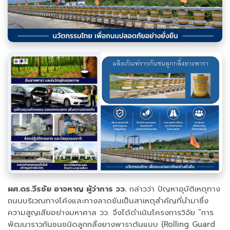
ผศ.ดร.วีรชัย อาจหาญ ผู้ว่าการ วว.
กล่าวว่า ปัญหาอุบัติเหตุทาง
ถนนบริเวณทางโค้งและทางลาดชันเป็นสาเหตุสำคัญที่นำมาซึ่ง
ความสูญเสียอย่างมหาศาล วว. จึงได้ดำเนินโครงการวิจัย “การ
พัฒนาราวกันชนชนิดลูกกลิ้งยางพาราต้นแบบ (Rolling Guard