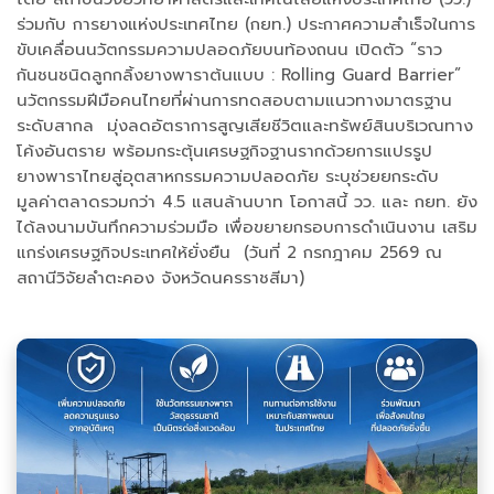
ร่วมกับ การยางแห่งประเทศไทย (กยท.) ประกาศความสำเร็จในการ
ขับเคลื่อนนวัตกรรมความปลอดภัยบนท้องถนน เปิดตัว “ราว
กันชนชนิดลูกกลิ้งยางพาราต้นแบบ : Rolling Guard Barrier”
นวัตกรรมฝีมือคนไทยที่ผ่านการทดสอบตามแนวทางมาตรฐาน
ระดับสากล มุ่งลดอัตราการสูญเสียชีวิตและทรัพย์สินบริเวณทาง
โค้งอันตราย พร้อมกระตุ้นเศรษฐกิจฐานรากด้วยการแปรรูป
ยางพาราไทยสู่อุตสาหกรรมความปลอดภัย ระบุช่วยยกระดับ
มูลค่าตลาดรวมกว่า 4.5 แสนล้านบาท โอกาสนี้ วว. และ กยท. ยัง
ได้ลงนามบันทึกความร่วมมือ เพื่อขยายกรอบการดำเนินงาน เสริม
แกร่งเศรษฐกิจประเทศให้ยั่งยืน (วันที่ 2 กรกฎาคม 2569 ณ
สถานีวิจัยลำตะคอง จังหวัดนครราชสีมา)