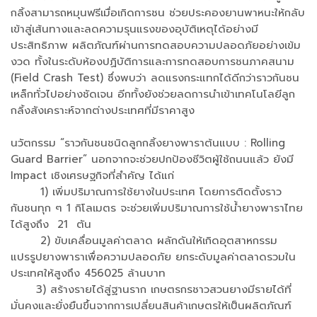
กลิ้งสามารถหมุนฟรีเมื่อเกิดการชน ช่วยประคองยานพาหนะให้กลับ
เข้าสู่เส้นทางและลดความรุนแรงของอุบัติเหตุได้อย่างมี
ประสิทธิภาพ ผลิตภัณฑ์ผ่านการทดสอบความปลอดภัยอย่างเข้ม
งวด ทั้งในระดับห้องปฏิบัติการและการทดสอบการชนภาคสนาม
(Field Crash Test) ซึ่งพบว่า ลดแรงกระแทกได้ดีกว่าราวกันชน
เหล็กทั่วไปอย่างชัดเจน อีกทั้งยังช่วยลดการนำเข้าเทคโนโลยีลูก
กลิ้งสังเคราะห์จากต่างประเทศที่มีราคาสูง
นวัตกรรม “ราวกันชนชนิดลูกกลิ้งยางพาราต้นแบบ : Rolling
Guard Barrier” นอกจากจะช่วยปกป้องชีวิตผู้ใช้ถนนแล้ว ยังมี
Impact เชิงเศรษฐกิจที่สำคัญ ได้แก่
1) เพิ่มปริมาณการใช้ยางในประเทศ โดยการติดตั้งราว
กันชนทุก ๆ 1 กิโลเมตร จะช่วยเพิ่มปริมาณการใช้น้ำยางพาราไทย
ได้สูงถึง 21 ตัน
2) ขับเคลื่อนมูลค่าตลาด ผลักดันให้เกิดอุตสาหกรรม
แปรรูปยางพาราเพื่อความปลอดภัย ยกระดับมูลค่าตลาดรวมใน
ประเทศให้สูงถึง 456025 ล้านบาท
3) สร้างรายได้สู่ฐานราก เกษตรกรชาวสวนยางมีรายได้ที่
มั่นคงและยั่งยืนขึ้นจากการเปลี่ยนสินค้าเกษตรให้เป็นผลิตภัณฑ์