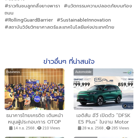
#ราวกันชนลูกกลิ้งยางพารา #นวัตกรรมความปลอดภัยบนท้อง
ถนน
#RollingGuardBarrier #SustainableInnovation
#สถาบันวิจัยวิทยาศาสตร์และเทคโนโลยีแห่งประเทศไทย
ข่าวอื่นๆ ที่น่าสนใจ
Business
Automobile
ธนาคารไทยเครดิต เดินหน้า
เอดิสัน อีวี เปิดตัว ”DFSK
หนุนผู้ประกอบการ OTOP
E5 Plus” ในงาน Motor
นครราชสีมา เสริมศักยภาพ
Expo 2025 EDISON EV
14 ก.ย. 2568 ,
210 Views
28 พ.ย. 2568 ,
285 Views
ธุรกิจท้องถิ่นก้าวทันเทรนด์
LAUNCHES DFSK E5