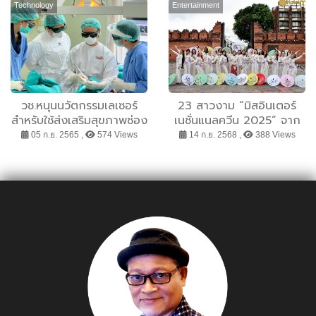
เศรษฐกิจดิจิทัล
PLUS AT MOTOR EXPO
Technology
Entertainment
2025
วช.หนุนนวัตกรรมเลเซอร์
23 สาวงาม “มิสอินเตอร์
สำหรับใช้ส่งเสริมสุขภาพช่อง
เนชั่นแนลควีน 2025” จาก
ปากผู้สูงอายุในระดับปฐมภูมิ
ทั่วโลกเข้าร่วมกิจกรรม
05 ก.ย. 2565 ,
574 Views
14 ก.ย. 2568 ,
388 Views
ต้อนรับ และเก็บตัวที่
เชียงใหม่ สัมผัสมนต์เสน่ห์
ล้านนาและศักยภาพ Soft
Power ไทย