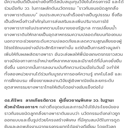
มีความยินดีเป็นอย่างยิ่งที่ได้สนับสนุนทุนวิจัยในโครงการนี้ และได้
ร่วมมือกับ วว. ในการผลักดันนวัตกรรม “ราวกันชนชนิดลูกกลิ้ง
ยางพาราต้นแบบ” จนประสบความสำเร็จอย่างเป็นรูปธรรม ซึ่งถือ
เป็นอีกหนึ่งก้าวสำคัญในการส่งเสริมและเพิ่มปริมาณการใช้
ยางพาราภายในประเทศตามนโยบายของรัฐบาล การเปลี่ยนน้ำ
ยางพาราดิบให้กลายเป็นอุตสาหกรรมความปลอดภัยบนท้องถนน
นอกจากจะช่วยยกระดับความปลอดภัยและลดความสูญเสียของผู้
ใช้รถใช้ถนนอย่างมีประสิทธิภาพเท่านั้น แต่ยังเป็นการสร้างมูลค่า
เพิ่มให้กับผลผลิตยางพารา อันจะส่งผลให้พี่น้องเกษตรกรชาวสวน
ยางมีช่องทางการจำหน่ายที่หลากหลายและมีรายได้ที่มั่นคงยั่งยืน
ยิ่งขึ้น นอกจากนั้นการลงนามบันทึกความร่วมมือในวันนี้ จะทำให้
ทั้งสองหน่วยงานได้ร่วมกันบูรณาการองค์ความรู้ เทคโนโลยี และ
การฝึกอบรม เพื่อขยายผลงานวิจัยสู่เชิงพาณิชย์และยกระดับ
อุตสาหกรรมยางพาราไทยให้เติบโตอย่างเข้มแข็งต่อไป
ดร.ศิริพร ลาภเกียรติถาวร ผู้เชี่ยวชาญพิเศษ วว. ในฐานะ
หัวหน้าโครงการฯ
กล่าวถึงจุดเด่นและการนำไปใช้ประโยชน์ของ
ราวกันชนชนิดลูกกลิ้งยางพาราต้นแบบว่า นวัตกรรมดังกล่าวถูก
ออกแบบและขึ้นรูปด้วยโครงสร้างพิเศษ ที่มีคุณสมบัติในการดูด
ซับและลดพลังงานจากแรงกระแทกได้อย่างดีเยี่ยม โดยตัวลูก