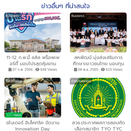
ข่าวอื่นๆ ที่น่าสนใจ
Business
Business
11-12 ก.พ.นี้ ลลิล พร็อพเพ
สหพัฒน์ มุ่งส่งเสริมการ
อร์ตี้ มอบโปรสุดคุ้มแทน
ศึกษาเยาวชนไทย มอบทุน
ความรักให้กับคนพิเศษ ใน
ต่อเนื่องปีที่ 9 แก่นักเรียน
07 ก.พ. 2566 ,
648 Views
08 พ.ย. 2565 ,
615 Views
แคมเปญ “บ้านแห่งรัก ลด
237 ทุน รวม 1,663,000
ทั้งใจให้เต็มหลัง” ลดจัดหนัก
บาท
Technology
Entertainment
สูงสุด 500000 บาท
ชไนเดอร์ อิเล็คทริค จัดงาน
สวธ.ประกาศผลการสอบคัด
Innovation Day:
เลือกสมาชิก TYO TYC