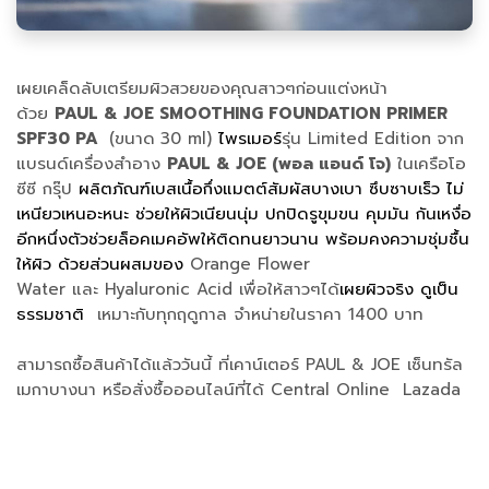
เผยเคล็ดลับเตรียมผิวสวยของคุณสาวๆก่อนแต่งหน้า
ด้วย
PAUL & JOE SMOOTHING FOUNDATION PRIMER
SPF30 PA
(ขนาด
30 ml)
ไพรเมอร์
รุ่น Limited Edition
จาก
แบรนด์เครื่องสำอาง
PAUL & JOE (พอล แอนด์ โจ)
ในเครือโอ
ซีซี กรุ๊ป
ผลิตภัณฑ์เบสเนื้อกึ่งแมตต์สัมผัสบางเบา ซึบซาบเร็ว ไม่
เหนียวเหนอะหนะ ช่วยให้ผิวเนียนนุ่ม ปกปิดรูขุมขน คุมมัน กันเหงื่อ
อีกหนึ่งตัวช่วยล็อคเมคอัพให้ติดทนยาวนาน พร้อมคงความชุ่มชื้น
ให้ผิว ด้วยส่วนผสมของ
Orange Flower
Water และ Hyaluronic Acid เพื่อให้สาวๆได้
เผยผิวจริง ดูเป็น
ธรรมชาติ
เหมาะกับทุกฤดูกาล จำหน่ายในราคา 1400 บาท
สามารถซื้อสินค้าได้แล้ววันนี้ ที่เคาน์เตอร์ PAUL & JOE เซ็นทรัล
เมกาบางนา หรือสั่งซื้อออนไลน์ที่ได้ Central Online Lazada