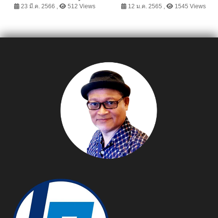
Industrial Solutions
TYW ประจำปี พ.ศ. ๒๕๖๕
23 มี.ค. 2566 ,
512 Views
12 ม.ค. 2565 ,
1545 Views
2023 ส่งอุตสาหกรรมไทยสู่
ความยั่งยืน