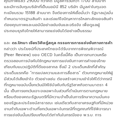
คุณภาพแล้ว 29000 กว่าคดี มีมูลค่ารวมกว่า 1700 ล้านบาท
และมีการจับกุมบริษัทที่เป็นนอมินี 852 บริษัท มีมูลค่าในทุนจด
ทะเบียนรวม 15188 ล้านบาท จึงต้องการให้เชื่อมั่นว่า รัฐบาลมุ่งมั่น
กำหนดมาตรฐานสินค้า และเร่งแก้ไขปัญหาการไหลทะลักของสินค้า
ด้อยคุณภาพและนอมินีอย่างเข้มข้นและจริงจัง เพื่อดูแลผู้
ประกอบธุรกิจไทยให้สามารถแข่งขันได้อย่างเป็นธรรม
และ
ดร.ปัทมา เธียรวิศิษฎ์สกุล กรรมการการแข่งขันทางการค้า
กล่าวว่า ประโยชน์ที่ประเทศไทยจะได้รับจากการพิชญพิจารณ์
(Peer Review) ของ OECD ในครั้งนี้คือ เป็นการทบทวนหรือ
ตรวจสอบการบังคับใช้กฎหมายการแข่งขันทางการค้าของไทย
เทียบกับแนวปฏิบัติที่ดีของสากล ซึ่งมี 2 ประเด็นหลักที่สำคัญ
ประเด็นแรกคือ “การแปลความและการสื่อสาร” ตัวบทกฎหมายให้ผู้
มีส่วนได้เสียเข้าใจ ตัวอย่างเช่น ต้องสร้างความเข้าใจให้ได้ว่ากรณี
ที่กฎหมายฉบับนี้ยกเว้นมิให้ใช้บังคับกับรัฐวิสาหกิจตามมาตรา 4
นั้น เป็นการยกเว้นเจาะจงเฉพาะในส่วนที่ดำเนินการตามกฎหมาย
หรือมติของคณะรัฐมนตรีที่มีความจำเป็นในการรักษาความมั่นคง
ของรัฐและประโยชน์สาธารณะ เช่นเดียวกับสาขาเศรษฐกิจที่มีหน่วย
งานกำกับเฉพาะด้านที่ยกเว้นเฉพาะในกรณีที่กฎเกณฑ์ที่ใช้พิจารณา
การแข่งขันนั้นเปรียบเทียบได้เท่ากันในกรณีของ พ.ร.บ. การ