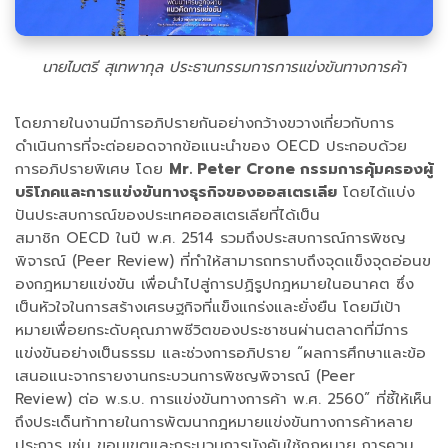
นายไมตรี สุเทพากุล ประธานกรรมการการแข่งขันทางการค้า
โดยภายในงานมีการอภิปรายกันอย่างกว้างขวางเกี่ยวกับการ
ดำเนินการที่จะต่อยอดจากข้อแนะนำของ OECD ประกอบด้วย
การอภิปรายพิเศษ โดย
Mr. Peter Crone กรรมการคุ้มครองผู้
บริโภคและการแข่งขันทางธุรกิจของออสเตรเลีย
โดยได้แบ่ง
ปันประสบการณ์ของประเทศออสเตรเลียที่ได้เป็น
สมาชิก OECD ในปี พ.ศ. 2514 รวมถึงประสบการณ์การพิชญ
พิจารณ์ (Peer Review) ที่ทำให้สามารถทราบถึงจุดแข็งจุดอ่อนข
องกฎหมายแข่งขัน เพื่อนำไปสู่การปฏิรูปกฎหมายในอนาคต ซึ่ง
เป็นหัวใจในการสร้างเศรษฐกิจที่แข็งแกร่งและยั่งยืน โดยมีเป้า
หมายเพื่อยกระดับคุณภาพชีวิตของประชาชนผ่านตลาดที่มีการ
แข่งขันอย่างเป็นธรรม และช่วงการอภิปราย “ผลการศึกษาและข้อ
เสนอแนะจากรายงานกระบวนการพิชญพิจารณ์ (Peer
Review) ต่อ พ.ร.บ. การแข่งขันทางการค้า พ.ศ. 2560” ที่ชี้ให้เห็น
ถึงประเด็นท้าทายในการพัฒนากฎหมายแข่งขันทางการค้าหลาย
ประการ เช่น ขอบเขตและกระบวนการบังคับใช้กฎหมาย การควบ