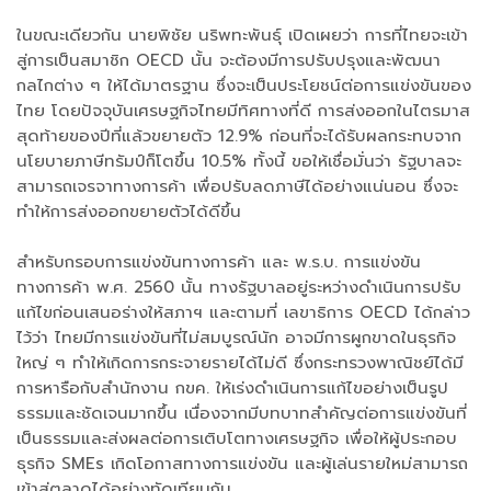
ในขณะเดียวกัน นายพิชัย นริพทะพันธุ์ เปิดเผยว่า การที่ไทยจะเข้า
สู่การเป็นสมาชิก OECD นั้น จะต้องมีการปรับปรุงและพัฒนา
กลไกต่าง ๆ ให้ได้มาตรฐาน ซึ่งจะเป็นประโยชน์ต่อการแข่งขันของ
ไทย โดยปัจจุบันเศรษฐกิจไทยมีทิศทางที่ดี การส่งออกในไตรมาส
สุดท้ายของปีที่แล้วขยายตัว 12.9% ก่อนที่จะได้รับผลกระทบจาก
นโยบายภาษีทรัมป์ก็โตขึ้น 10.5% ทั้งนี้ ขอให้เชื่อมั่นว่า รัฐบาลจะ
สามารถเจรจาทางการค้า เพื่อปรับลดภาษีได้อย่างแน่นอน ซึ่งจะ
ทำให้การส่งออกขยายตัวได้ดีขึ้น
สำหรับกรอบการแข่งขันทางการค้า และ พ.ร.บ. การแข่งขัน
ทางการค้า พ.ศ. 2560 นั้น ทางรัฐบาลอยู่ระหว่างดำเนินการปรับ
แก้ไขก่อนเสนอร่างให้สภาฯ และตามที่ เลขาธิการ OECD ได้กล่าว
ไว้ว่า ไทยมีการแข่งขันที่ไม่สมบูรณ์นัก อาจมีการผูกขาดในธุรกิจ
ใหญ่ ๆ ทำให้เกิดการกระจายรายได้ไม่ดี ซึ่งกระทรวงพาณิชย์ได้มี
การหารือกับสำนักงาน กขค. ให้เร่งดำเนินการแก้ไขอย่างเป็นรูป
ธรรมและชัดเจนมากขึ้น เนื่องจากมีบทบาทสำคัญต่อการแข่งขันที่
เป็นธรรมและส่งผลต่อการเติบโตทางเศรษฐกิจ เพื่อให้ผู้ประกอบ
ธุรกิจ SMEs เกิดโอกาสทางการแข่งขัน และผู้เล่นรายใหม่สามารถ
เข้าสู่ตลาดได้อย่างทัดเทียมกัน