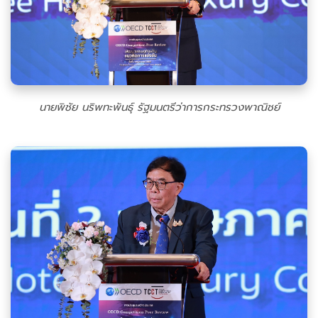
นายพิชัย นริพทะพันธุ์ รัฐมนตรีว่าการกระทรวงพาณิชย์