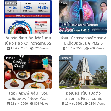
Business
Health
เซ็นทรัล รีเทล ท็อปฟอร์มต่อ
คำแนะนำการตรวจคัดกรอง
เนื่อง หลัง Q1 กวาดรายได้
มะเร็งปอดในยุค PM2.5
56,274 ล้านบาท กำไรเพิ่ม
11 พ.ค. 2565 ,
726 Views
14 มิ.ย. 2568 ,
266 Views
189% มั่นใจ 2565 โตติดปีก
พร้อมเร่งเครื่องขยายธุรกิจ
Hangout
Business
เต็มรูปแบบ
“เดอะ คอฟฟี่ คลับ” ชวน
ออเนอร์ กรุ๊ป เปิดตัว
เฉลิมฉลอง “New Year
โครงการ First Iconic
Celebration Set” เสิร์ฟ 6
Mixed-Use Project คอน
22 ธ.ค. 2566 ,
808 Views
15 พ.ค. 2566 ,
1154 Views
คอร์สดินเนอร์ พร้อมชมพลุ
โด Mixed-Use ระดับ