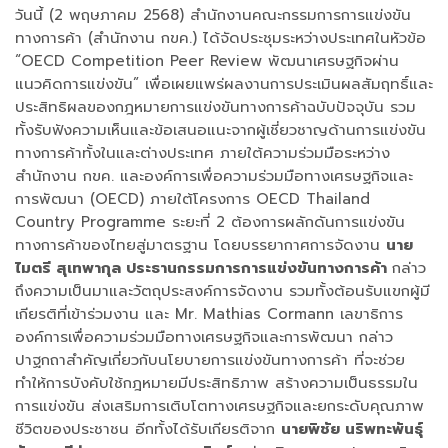
วันนี้ (2 พฤษภาคม 2568) สำนักงานคณะกรรมการการแข่งขัน
ทางการค้า (สำนักงาน กขค.) ได้จัดประชุมระหว่างประเทศในหัวข้อ
“OECD Competition Peer Review พัฒนาเศรษฐกิจผ่าน
แนวคิดการแข่งขัน” เพื่อเผยแพร่ผลงานการประเมินผลสัมฤทธิ์และ
ประสิทธิผลของกฎหมายการแข่งขันทางการค้าฉบับปัจจุบัน รวม
ทั้งรับฟังความเห็นและข้อเสนอแนะจากผู้เชี่ยวชาญด้านการแข่งขัน
ทางการค้าทั้งในและต่างประเทศ ภายใต้ความร่วมมือระหว่าง
สำนักงาน กขค. และองค์การเพื่อความร่วมมือทางเศรษฐกิจและ
การพัฒนา (OECD) ภายใต้โครงการ OECD Thailand
Country Programme ระยะที่ 2 ต้องการผลักดันการแข่งขัน
ทางการค้าของไทยสู่มาตรฐาน โดยบรรยากาศการจัดงาน
นาย
ไมตรี สุเทพากุล ประธานกรรมการการแข่งขันทางการค้า
กล่าว
ถึงความเป็นมาและวัตถุประสงค์การจัดงาน รวมทั้งต้อนรับแขกผู้มี
เกียรติที่เข้าร่วมงาน และ Mr. Mathias Cormann เลขาธิการ
องค์การเพื่อความร่วมมือทางเศรษฐกิจและการพัฒนา กล่าว
ปาฐกถาสำคัญเกี่ยวกับนโยบายการแข่งขันทางการค้า ที่จะช่วย
ทำให้การบังคับใช้กฎหมายมีประสิทธิภาพ สร้างความเป็นธรรมใน
การแข่งขัน ส่งเสริมการเติบโตทางเศรษฐกิจและยกระดับคุณภาพ
ชีวิตของประชาชน อีกทั้งได้รับเกียรติจาก
นายพิชัย นริพทะพันธุ์