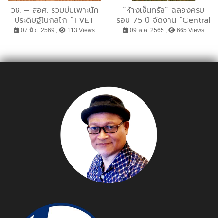
วช. – สอศ. ร่วมบ่มเพาะนัก
“ห้างเซ็นทรัล” ฉลองครบ
ประดิษฐ์ในกลไก “TVET
รอบ 75 ปี จัดงาน “Central
Smart Idea2Innovation”
Edition” จับมือนักออกแบบ
07 มิ.ย. 2569 ,
113 Views
09 ต.ค. 2565 ,
665 Views
ภาคตะวันออกเฉียงเหนือ มุ่ง
ไทยรุ่นใหม่ สร้างสรรค์คอล
เปลี่ยนไอเดียสู่นวัตกรรม
เลกชันพิเศษจากผลิตภัณฑ์
พร้อมใช้” นำทีมอาชีวศึกษา
ชุมชน
ตอบโจทย์ชุมชนและผู้ประกอบ
การ