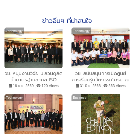
ข่าวอื่นๆ ที่น่าสนใจ
Technology
Technology
วช. หนุนงานวิจัย ม.สวนดุสิต
วช. สนับสนุนการเปิดศูนย์
นำมาตรฐานสากล ISO
การเรียนรู้นวัตกรรมโดรน ณ
37001ยกระดับความโปร่งใส
จ.กระบี่ เสริมทักษะและ
18 พ.ค. 2569 ,
120 Views
31 มี.ค. 2568 ,
363 Views
องค์กรปกครองส่วนท้องถิ่น
สมรรถนะเยาวชน เพื่อส่ง
เสริมการท่องเที่ยวด้วย
Technology
Business
ปัญญาประดิษฐ์