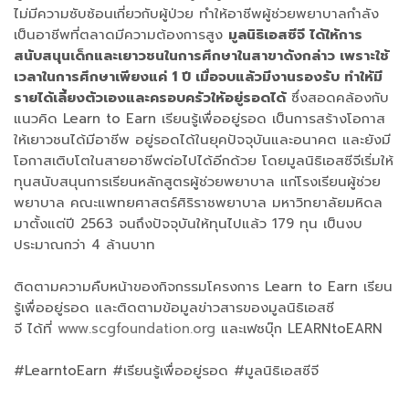
ไม่มีความซับซ้อนเกี่ยวกับผู้ป่วย ทำให้อาชีพผู้ช่วยพยาบาลกำลัง
เป็นอาชีพที่ตลาดมีความต้องการสูง
มูลนิธิเอสซีจี ได้ให้การ
สนับสนุนเด็กและเยาวชนในการศึกษาในสาขาดังกล่าว เพราะใช้
เวลาในการศึกษาเพียงแค่ 1 ปี เมื่อจบแล้วมีงานรองรับ ทำให้มี
รายได้เลี้ยงตัวเองและครอบครัวให้อยู่รอดได้
ซึ่งสอดคล้องกับ
แนวคิด Learn to Earn เรียนรู้เพื่ออยู่รอด เป็นการสร้างโอกาส
ให้เยาวชนได้มีอาชีพ อยู่รอดได้ในยุคปัจจุบันและอนาคต และยังมี
โอกาสเติบโตในสายอาชีพต่อไปได้อีกด้วย โดยมูลนิธิเอสซีจีเริ่มให้
ทุนสนับสนุนการเรียนหลักสูตรผู้ช่วยพยาบาล แก่โรงเรียนผู้ช่วย
พยาบาล คณะแพทยศาสตร์ศิริราชพยาบาล มหาวิทยาลัยมหิดล
มาตั้งแต่ปี 2563 จนถึงปัจจุบันให้ทุนไปแล้ว 179 ทุน เป็นงบ
ประมาณกว่า 4 ล้านบาท
ติดตามความคืบหน้าของกิจกรรมโครงการ Learn to Earn เรียน
รู้เพื่ออยู่รอด และติดตามข้อมูลข่าวสารของมูลนิธิเอสซี
จี ได้ที่
www.scgfoundation.org
และเฟซบุ๊ก LEARNtoEARN
#LearntoEarn #เรียนรู้เพื่ออยู่รอด #มูลนิธิเอสซีจี