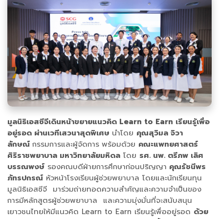
มูลนิธิเอสซีจีเดินหน้าขยายแนวคิด Learn to Earn เรียนรู้เพื่อ
อยู่รอด ผ่านเวทีเสวนาสุดพิเศษ
นำโดย
คุณสุวิมล จิวา
ลักษณ์
กรรมการและผู้จัดการ
พร้อมด้วย
คณะแพทยศาสตร์
ศิริราชพยาบาล มหาวิทยาลัยมหิดล
โดย
รศ. นพ. ตรีภพ เลิศ
บรรณพงษ์
รองคณบดีฝ่ายการศึกษาก่อนปริญญา
คุณรัชนีพร
ภัทรปกรณ์
หัวหน้าโรงเรียนผู้ช่วยพยาบาล โดยและนักเรียนทุน
มูลนิธิเอสซีจี มาร่วมถ่ายทอดความสำคัญและความจำเป็นของ
การมีหลักสูตรผู้ช่วยพยาบาล และความมุ่งมั่นที่จะสนับสนุน
เยาวชนไทยให้มีแนวคิด Learn to Earn เรียนรู้เพื่ออยู่รอด
ด้วย