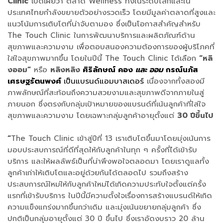
Clinic
เปิดเผยว่า ตลาด Wellness ทั้งในระดับโลกและใน
ประเทศไทยกำลังขยายตัวอย่างรวดเร็ว โดยมีมูลค่าตลาดที่สูงและ
แนวโน้มการเติบโตที่น่าจับตามอง ซึ่งเป็นโอกาสสำคัญสำหรับ
The Touch Clinic ในการพัฒนาบริการและผลิตภัณฑ์ด้าน
สุขภาพและความงาม เพื่อตอบสนองความต้องการของผู้บริโภคที่
ใส่ใจสุขภาพมากขึ้น โดยในปีนี้ The Touch Clinic ได้เลือก
“หลิ
งออม”
หรือ
หลิงหลิง
ศิริลักษณ์ คอง
และ ออม
กรณ์นภัส
เศรษฐรัตนพงศ์
เป็นแบรนด์แอมบาสเดอร์
เนื่องจากทั้งสองมี
ภาพลักษณ์ที่สะท้อนถึงความสวยงามและสุขภาพดีจากภายในสู่
ภายนอก ซึ่งตรงกับกลุ่มเป้าหมายของแบรนด์ที่เน้นลูกค้าที่ใส่ใจ
สุขภาพและความงาม โดยเฉพาะกลุ่มลูกค้าอายุตั้งแต่
30 ปีขึ้นไป
“
The Touch Clinic เข้าสู่ปีที่ 13 เราเติบโตขึ้นมาโดยมุ่งเน้นการ
มอบประสบการณ์ที่ดีที่สุดให้กับลูกค้าในทุก ๆ ครั้งที่ได้เข้ารับ
บริการ และให้ผลลัพธ์เป็นที่น่าพึงพอใจตลอดมา โดยเราดูแลทั้ง
ลูกค้าเก่าให้เติบโตและอยู่ด้วยกันได้ตลอดไป รวมถึงสร้าง
ประสบการณ์ใหม่ให้กับลูกค้าใหม่ได้เกิดความประทับใจตั้งแต่ครั้ง
แรกที่เข้ารับบริการ ในปีนี้มีความตั้งใจเรื่องการสร้างแบรนด์ให้เกิด
ความแข็งแกร่งมากขึ้นกว่าเดิม และมุ่งเน้นขยายกลุ่มลูกค้า ซึ่ง
ปกติเป็นกลุ่มอายุตั้งแต่ 30 ปี ขึ้นไป ซึ่งเราอัดงบราว 20 ล้าน