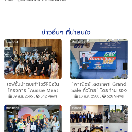
ข่าวอื่นๆ ที่น่าสนใจ
Hangout
Business
เชฟชั้นนำตบเท้าโชว์ฝีมือใน
“พาณิชย์...ลดราคา! Grand
โครงการ “Aussie Meat
Sale ทั่วไทย” โดยท่าน รอง
Academy”
นายกรัฐมนตรีและรัฐมนตรี
09 พ.ย. 2565 ,
542 Views
16 ม.ค. 2566 ,
526 Views
ว่าการกระทรวงพาณิชย์
(นายจุรินทร์ ลักษณวิศิษฎ์)
Business
Health
วันที่ 16 มกราคม 2566
เวลา 10.00 น. ณ บริเวณ
ถนนด้านข้างสำนักงานเขต