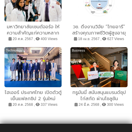
มหาวิทยาลัยเซนต์จอร์จ ให้
วช. ดึงงานวิจัย “ไทยอารี”
ความสำคัญแก่ความหลาก
สร้างคุณภาพชีวิตผู้สูงอายุ
หลายและ การไม่แบ่งแยก
เตรียมพร้อมสู่สังคมสูงวัย
20 ส.ค. 2567 ,
400 Views
18 เม.ย. 2567 ,
627 Views
ของนักศึกษาแพทย์ เพื่อ
สร้างอนาคตที่ดีสำหรับ
Technology
Business
ประเทศไทย
ไฮเออร์ ประเทศไทย เปิดตัวตู้
ทรูมันนี่ สนับสนุนแบรนด์ซุป
เย็นแฟลกชิป 2 รุ่นใหม่
ไก่สกัด ผ่านโซลูชัน
Multi-Door และ Five-Door
TrueMoney for Business
20 ส.ค. 2568 ,
337 Views
24 มี.ค. 2568 ,
300 Views
ภายใต้คอนเซ็ปต์ ‘Haier
ชูระบบทำ Real-time
Space Fit Series’ พร้อม
Cashback เสริมแคมเปญ
ตอบโจทย์ไลฟ์สไตล์คนยุค
“ดื่มแบรนด์ สแกนเลขใน
ใหม่
ขวด”