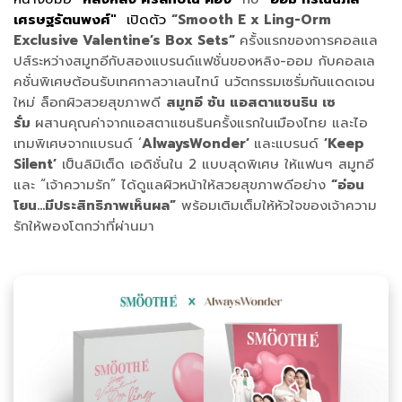
เศรษฐรัตนพงศ์"
เปิดตัว
“Smooth E x Ling-Orm
Exclusive Valentine’s Box Sets”
ครั้งแรกของการคอลแล
ปส์ระหว่างสมูทอีกับสองแบรนด์แฟชั่นของหลิง-ออม กับคอลเล
คชั่นพิเศษต้อนรับเทศกาลวาเลนไทน์ นวัตกรรมเซรั่มกันแดดเจน
ใหม่ ล็อกผิวสวยสุขภาพดี
สมูทอี ซัน แอสตาแซนธิน เซ
รั่ม
ผสานคุณค่าจากแอสตาแซนธินครั้งแรกในเมืองไทย และไอ
เทมพิเศษจากแบรนด์ ‘
AlwaysWonder’
และแบรนด์
’Keep
Silent’
เป็นลิมิเต็ด เอดิชั่นใน 2 แบบสุดพิเศษ ให้แฟนๆ สมูทอี
และ “เจ้าความรัก” ได้ดูแลผิวหน้าให้สวยสุขภาพดีอย่าง
“อ่อน
โยน…มีประสิทธิภาพเห็นผล”
พร้อมเติมเต็มให้หัวใจของเจ้าความ
รักให้พองโตกว่าที่ผ่านมา