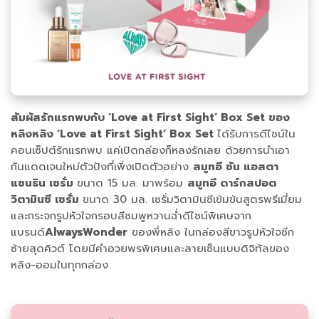
สัมผัสรักแรกพบกับ ‘Love at First Sight’ Box Set ของ
หลิงหลิง ‘Love at First Sight’ Box Set
ได้รับการดีไซน์ใน
คอนเซ็ปต์รักแรกพบ แค่เปิดกล่องก็หลงรักเลย ด้วยการนำเอา
กันแดดเจนใหม่ตัวปังที่เพิ่งเปิดตัวอย่าง
สมูทอี ซัน แอสตา
แซนธิน เซรั่ม
ขนาด 15 มล. มาพร้อม
สมูทอี ดาร์กสปอต
วิตามินซี เซรั่ม
ขนาด 30 มล. เซรั่มวิตามินซีเข้มข้นสูตรพรีเมี่ยม
และกระจกรูปหัวใจกรอบสีชมพูหวานฉ่ำดีไซน์พิเศษจาก
แบรนด์
AlwaysWonder
ของพี่หลิง ในกล่องสีขาวรูปหัวใจซีก
ซ้ายสุดคิวต์ โดยมีคำอวยพรพิเศษและลายเซ็นแบบดิจิทัลของ
หลิง-ออมในทุกกล่อง