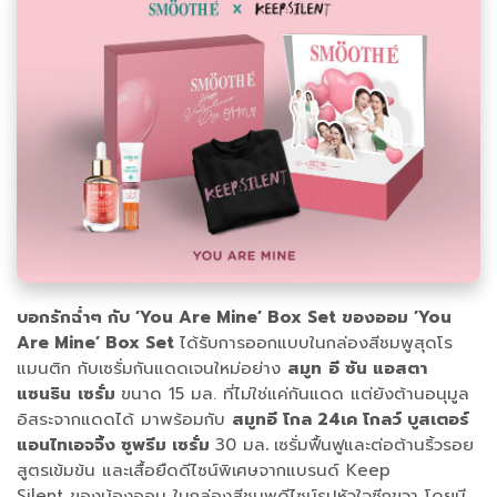
บอกรักฉ่ำๆ กับ ’You Are Mine’ Box Set ของออม ’You
Are Mine’ Box Set
ได้รับการออกแบบในกล่องสีชมพูสุดโร
แมนติก กับเซรั่มกันแดดเจนใหม่อย่าง
สมูท
อี ซัน แอสตา
แซนธิน
เซรั่ม
ขนาด 15 มล. ที่ไม่ใช่แค่กันแดด แต่ยังต้านอนุมูล
อิสระจากแดดได้ มาพร้อมกับ
สมูทอี โกล 24เค โกลว์ บูสเตอร์
แอนไทเอจจิ้ง ซูพรีม เซรั่ม
30 มล
.
เซรั่มฟื้นฟูและต่อต้านริ้วรอย
สูตรเข้มข้น และเสื้อยืดดีไซน์พิเศษจากแบรนด์ Keep
Silent ของน้องออม ในกล่องสีชมพูดีไซน์รูปหัวใจซีกขวา โดยมี