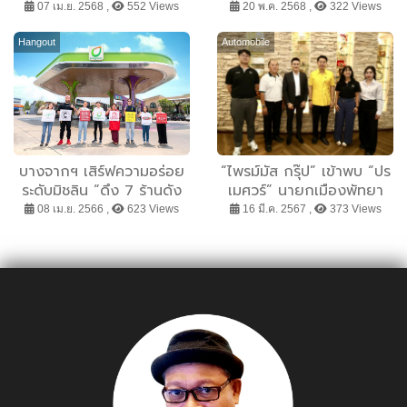
ศึกษา รวมมูลค่ากว่า 2 แสน
Industry 4.0 เพื่อผู้ประกอบ
07 เม.ย. 2568 ,
552 Views
20 พ.ค. 2568 ,
322 Views
บาท
การทุกกลุ่ม ที่สนใจหรือ
ลงทุนในเครื่องจักร
Hangout
Automobile
บางจากฯ เสิร์ฟความอร่อย
“ไพรม์มัส กรุ๊ป” เข้าพบ “ปร
ระดับมิชลิน “ดึง 7 ร้านดัง
เมศวร์” นายกเมืองพัทยา
เข้าปั๊มน้ำมัน” พร้อมเติมเต็ม
08 เม.ย. 2566 ,
623 Views
16 มี.ค. 2567 ,
373 Views
ไลฟ์สไตล์การเดินทางให้
พิเศษกว่าใครในเส้นทางสาย
หลักกรุงเทพฯ และตจว.