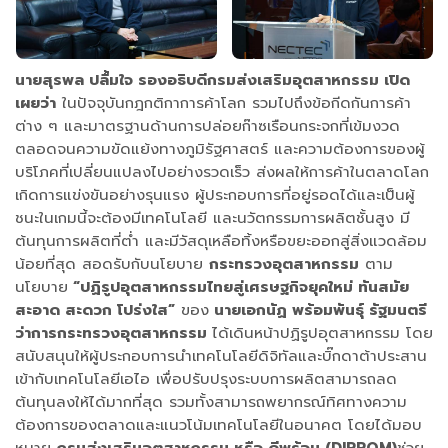
นายสุรพล ปลื้มใจ รองอธิบดีกรมส่งเสริมอุตสาหกรรม เปิด
เผยว่า
ในปัจจุบันกฎกติกาการค้าโลก รวมไปถึงข้อกีดกันการค้า
ต่าง ๆ และมาตรฐานด้านการปล่อยก๊าซเรือนกระจกที่เข้มงวด
ตลอดจนความขัดแย้งทางภูมิรัฐศาสตร์ และความต้องการของผู้
บริโภคที่เปลี่ยนแปลงไปอย่างรวดเร็ว ส่งผลให้การค้าในตลาดโลก
เกิดการแข่งขันอย่างรุนแรง ผู้ประกอบการที่อยู่รอดได้และเป็นผู้
ชนะในเกมนี้จะต้องมีเทคโนโลยี และนวัตกรรมการผลิตชั้นสูง มี
ต้นทุนการผลิตที่ต่ำ และมีวัสดุเหลือทิ้งหรือขยะออกสู่สิ่งแวดล้อม
น้อยที่สุด สอดรับกับนโยบาย
กระทรวงอุตสาหกรรม
ตาม
นโยบาย
“ปฏิรูปอุตสาหกรรมไทยสู่เศรษฐกิจยุคใหม่ ทันสมัย
สะอาด สะดวก โปร่งใส”
ของ
นายเอกนัฏ พร้อมพันธุ์ รัฐมนตรี
ว่าการกระทรวงอุตสาหกรรม
ได้เดินหน้าปฏิรูปอุตสาหกรรม โดย
สนับสนุนให้ผู้ประกอบการนำเทคโนโลยีดิจิทัลและบิ๊กดาต้าประสาน
เข้ากับเทคโนโลยีเอไอ เพื่อปรับปรุงระบบการผลิตสามารถลด
ต้นทุนลงให้ได้มากที่สุด รวมทั้งสามารถพยากรณ์ทิศทางความ
ต้องการของตลาดและแนวโน้มเทคโนโลยีในอนาคต โดยได้มอบ