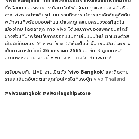
‘
vivo Bangkok’ วีโว่ แฟลกชิปสโตร์ แห่งแรกในประเทศไทย
ที่พร้อมมอบประสบการณ์สมาร์ตโฟนรุ่นล่าสุดและอุปกรณ์เสริม
จาก vivo อย่างเต็มรูปแบบ รวมถึงการบริการสุดเอ็กซ์คลูซีฟกับ
พนักงานที่พร้อมมอบคำแนะนำและดูแลแบบครบวงจรที่สุดใน
เมืองไทย โดยล่าสุด ทาง vivo ได้เผยภาพของแฟลกชิปสโตร์
บางส่วนที่มาพร้อมกับการออกแบบภายในแบบใหม่ ตกแต่งด้วย
ดีไซน์ที่ทันสมัย ให้ vivo fans ได้เห็นเป็นน้ำจิ้มก่อนเปิดตัวอย่าง
เป็นทางการในวันที่
26 มกราคม 2565
ณ ชั้น 3 ศูนย์การค้า
สยามพารากอน งานนี้ vivo fans ตัวจริง ห้ามพลาด!
เตรียมพบกับ LIVE งานเปิดตัว ‘
vivo Bangkok’
และติดตาม
รายละเอียดอัปเดตล่าสุดก่อนใครได้ที่เฟซบุ๊ก
vivo Thailand
#vivoBangkok #vivoFlagshipStore