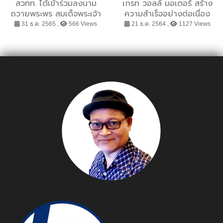
สวทท. ได้เข้าร่วมลงนาม
เกรท วอลล์ มอเตอร์ สร้าง
ถวายพระพร สมเด็จพระเจ้า
ความสำเร็จอย่างต่อเนื่อง
ลูกเธอ เจ้าฟ้าพัชรกิติยาภา
ด้วยยอดขายรถยนต์ All
31 ธ.ค. 2565 ,
566 Views
21 ธ.ค. 2564 ,
1127 Views
นเรนทิราเทพวดี กรมหลวง
New HAVAL H6 Hybrid
ราชสาริณีสิริพัชร มหาวัชร
SUV กว่า 401 คัน ในเดือน
ราชธิดา
พฤศจิกายน พร้อมกวาด
ยอดจองเพื่อรอส่งมอบ
ORA Good Cat และ
HAVAL JOLION กว่า
3,500 คัน เดินหน้าเติบโต
อย่างแข็งแกร่งในตลาดไทย