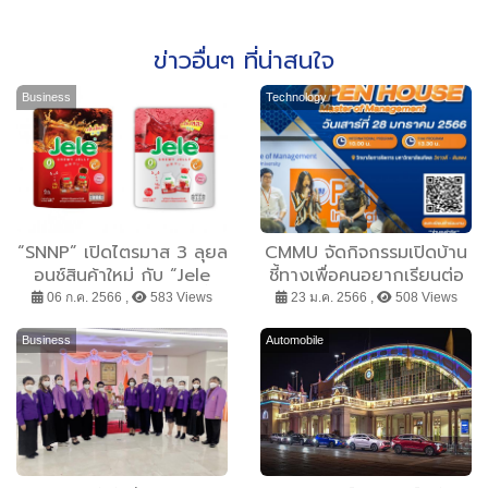
ข่าวอื่นๆ ที่น่าสนใจ
Business
Technology
“SNNP” เปิดไตรมาส 3 ลุยล
CMMU จัดกิจกรรมเปิดบ้าน
อนช์สินค้าใหม่ กับ “Jele
ชี้ทางเพื่อคนอยากเรียนต่อ
Chewy” 4 รสชาติตอกย้ำ
ปริญญาโท
06 ก.ค. 2566 ,
583 Views
23 ม.ค. 2566 ,
508 Views
ความเป็นผู้นำในตลาดเยลลี่
อีกครั้ง
Business
Automobile