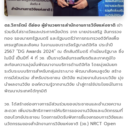
ดร.วิภารัตน์ ดีอ่อง ผู้อำนวยการสำนักงานการวิจัยแห่งชาติ
เข้า
ร่วมรับโล่รางวัลและประกาศนียบัตร จาก นายประเสริฐ จันทรรวง
ทอง รองนายกรัฐมนตรี และรัฐมนตรีว่าการกระทรวงดิจิทัลเพื่อ
เศรษฐกิจและสังคม ในงานมอบรางวัลรัฐบาลดิจิทัล ประจำปี
2567 “DG Awards 2024” ณ ตึกสันติไมตรี ทำเนียบรัฐบาล ซึ่ง
ในปีนี้ เป็นปีที่ 4 ที่ วช. เป็นรางวัลอันทรงเกียรติและภาคภูมิใจ
สะท้อนความมุ่งมั่นพัฒนางานบริการด้านดิจิทัล โดยมุ่งเน้นยก
ระดับระบบบริการสำหรับกลุ่มเปราะบาง พัฒนาสังคมสูงวัย สร้าง
การมีส่วนร่วม สำหรับประชาชน นักวิจัย หน่วยงานในระบบวิจัย มุ่ง
นำผลงานวิจัย องค์ความรู้จากงานวิจัย นำสู่การใช้ประโยชน์ในการ
พัฒนาประเทศได้ทุกมิติ
วช. ได้สร้างช่องทางการมีส่วนร่วมของประชาชนและอำนวยความ
สะดวก เพิ่มประสิทธิภาพการให้บริการของงานวิจัยและนวัตกรรมที่
ตอบโจทย์ประชาชน โดยการเปิดรับฟังการชี้แจงกรอบการวิจัยและ
นวัตกรรมของสำนักงานการวิจัยแห่งชาติ (วช.) NRCT Open