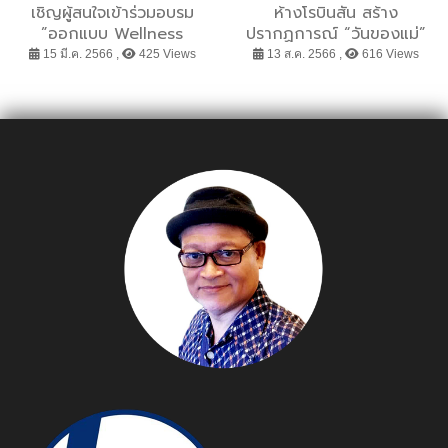
เชิญผู้สนใจเข้าร่วมอบรม
ห้างโรบินสัน สร้าง
”ออกแบบ Wellness
ปรากฏการณ์ “วันของแม่”
อย่างไร ให้คุ้มค่าเงินลงทุน”
แท็กทีม 5 หนุ่มฮอต กระจาย
15 มี.ค. 2566 ,
425 Views
13 ส.ค. 2566 ,
616 Views
จัดโดยวิทยาลัย
ความอบอุ่นให้ปกคลุมทุก
สถาปัตยกรรมศาสตร์
พื้นที่ทั่วไทย กับแคมเปญ
มหาวิทยาลัยราชภัฏ
“ROBINSON HAPPY
สวนสุนันทา
MOTHER’S DAY 2023”