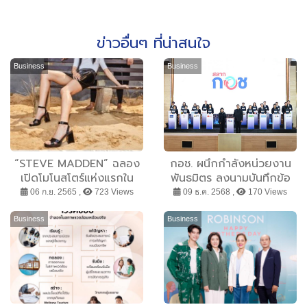
ข่าวอื่นๆ ที่น่าสนใจ
Business
Business
“STEVE MADDEN” ฉลอง
กอช. ผนึกกำลังหน่วยงาน
เปิดโมโนสโตร์แห่งแรกใน
พันธมิตร ลงนามบันทึกข้อ
เมืองไทย ณ ศูนย์การค้าเม
ตกลงความร่วมมือ “สลาก
06 ก.ย. 2565 ,
723 Views
09 ธ.ค. 2568 ,
170 Views
กาบางนา จัดโปรฯ ครั้งยิ่ง
กอช.” ครอบคลุมทุกช่องทาง
ใหญ่ในรอบปี มอบส่วนลด
ทุกพื้นที่ พร้อมเปิดตัว
Business
Business
พิเศษทั้งร้าน เฉพาะ 9-11
แอปพลิเคชัน กอช.
ก.ย. นี้เท่านั้น!