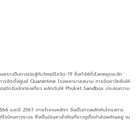
ะเป็นการต่อสู้กับวิกฤติโควิด-19 ซึ่งทำให้ทั่วโลกหยุดชะงัก
9 การจัดตั้งศูนย์ Quarantine โรงพยาบาลสนาม การจัดหาวัคซีนให้
มารถเปิดรับนักท่องเที่ยว ผลักดันให้ Phuket Sandbox ประสบความ
ปี 2566 และปี 2567 การทำงานหลักๆ จึงเป็นการผลักคันโครงการ
ก้ไขปัญหาจราจร ซึ่งเป็นปัญหาสำคัญที่ชาวภูเก็ตกำลังเผชิญอยู่ ณ