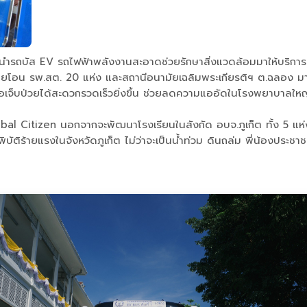
รนำรถบัส EV รถไฟฟ้าพลังงานสะอาดช่วยรักษาสิ่งแวดล้อมมาให้บริการป
่ายโอน รพ.สต. 20 แห่ง และสถานีอนามัยเฉลิมพระเกียรติฯ ต.ฉลอง มาอ
มื่อเจ็บป่วยได้สะดวกรวดเร็วยิ่งขึ้น ช่วยลดความแออัดในโรงพยาบาลให
bal Citizen นอกจากจะพัฒนาโรงเรียนในสังกัด อบจ.ภูเก็ต ทั้ง 5 แห
ิบัติร้ายแรงในจังหวัดภูเก็ต ไม่ว่าจะเป็นน้ำท่วม ดินถล่ม พี่น้องประชา