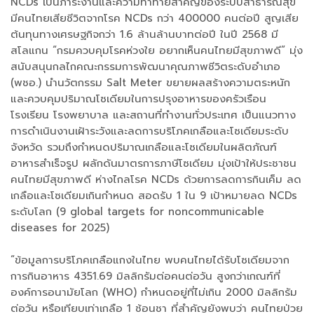
NCDs เป็นภาระงานและความท้าทายสำคัญของระบบสาธารณสุข
มีคนไทยเสียชีวิตจากโรค NCDs กว่า 400000 คนต่อปี สูญเสีย
ต้นทุนทางเศรษฐกิจกว่า 1.6 ล้านล้านบาทต่อปี ในปี 2568 มี
สโลแกน “กรมควบคุมโรคห่วงใย อยากเห็นคนไทยมีสุขภาพดี” มุ่ง
สนับสนุนกลไกคณะกรรมการพัฒนาคุณภาพชีวิตระดับอำเภอ
(พชอ.) นำนวัตกรรม Salt Meter ขยายผลสร้างความตระหนัก
และควบคุมปริมาณโซเดียมในการปรุงอาหารของครัวเรือน
โรงเรียน โรงพยาบาล และสถานที่ทำงานทั่วประเทศ เป็นแนวทาง
การดำเนินงานเฝ้าระวังและลดการบริโภคเกลือและโซเดียมระดับ
จังหวัด รวมถึงกำหนดปริมาณเกลือและโซเดียมในผลิตภัณฑ์
อาหารสำเร็จรูป ผลักดันมาตรการภาษีโซเดียม มุ่งเป้าให้ประชาชน
คนไทยมีสุขภาพดี ห่างไกลโรค NCDs ด้วยการลดการกินเค็ม ลด
เกลือและโซเดียมเกินกำหนด สอดรับ 1 ใน 9 เป้าหมายลด NCDs
ระดับโลก (9 global targets for noncommunicable
diseases for 2025)
“ข้อมูลการบริโภคเกลือแกงในไทย พบคนไทยได้รับโซเดียมจาก
การกินอาหาร 4351.69 มิลลิกรัมต่อคนต่อวัน สูงกว่าเกณฑ์ที่
องค์การอนามัยโลก (WHO) กำหนดอยู่ที่ไม่เกิน 2000 มิลลิกรัม
ต่อวัน หรือเทียบเท่าเกลือ 1 ช้อนชา ที่สำคัญยังพบว่า คนไทยป่วย