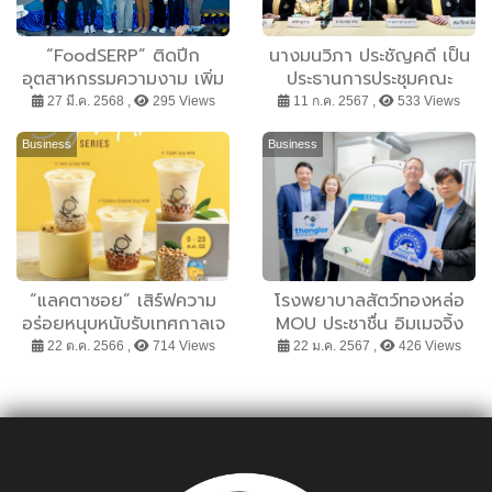
“FoodSERP” ติดปีก
นางมนวิภา ประชัญคดี เป็น
อุตสาหกรรมความงาม เพิ่ม
ประธานการประชุมคณะ
มูลค่าข้าวไทยด้วยเทคโนโลยี
กรรมการบริหารสมาคม
27 มี.ค. 2568 ,
295 Views
11 ก.ค. 2567 ,
533 Views
การหมักแบบแม่นยำ สร้าง
ให้การสงเคราะห์โรงเรียนที่
นวัตกรรม “ส่วนผสม
ขาดแคลน
Business
Business
ฟังก์ชัน” ผลักดันเวชสำอาง
ไทยตอบโจทย์ตลาด
“แลคตาซอย” เสิร์ฟความ
โรงพยาบาลสัตว์ทองหล่อ
อร่อยหนุบหนับรับเทศกาลเจ
MOU ประชาชื่น อิมเมจจิ้ง
กับเครื่องดื่ม KOI เข้มเต็ม
เซ็นเตอร์ ย้ำคุณภาพการ
22 ต.ค. 2566 ,
714 Views
22 ม.ค. 2567 ,
426 Views
รสชาติจากถั่วเหลือง
รักษาที่ดี แม่นยำ ตรงจุดยิ่ง
คุณภาพ
ขึ้น