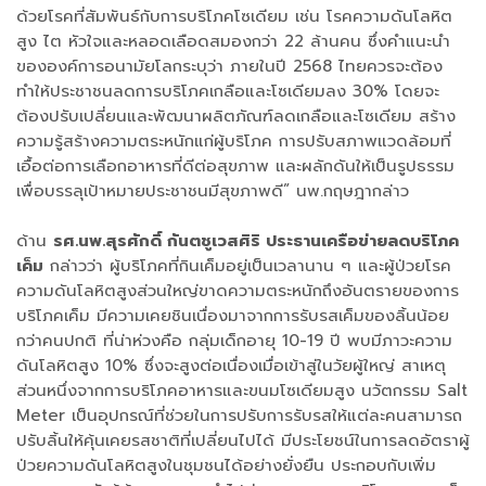
ด้วยโรคที่สัมพันธ์กับการบริโภคโซเดียม เช่น โรคความดันโลหิต
สูง ไต หัวใจและหลอดเลือดสมองกว่า 22 ล้านคน ซึ่งคำแนะนำ
ขององค์การอนามัยโลกระบุว่า ภายในปี 2568 ไทยควรจะต้อง
ทำให้ประชาชนลดการบริโภคเกลือและโซเดียมลง 30% โดยจะ
ต้องปรับเปลี่ยนและพัฒนาผลิตภัณฑ์ลดเกลือและโซเดียม สร้าง
ความรู้สร้างความตระหนักแก่ผู้บริโภค การปรับสภาพแวดล้อมที่
เอื้อต่อการเลือกอาหารที่ดีต่อสุขภาพ และผลักดันให้เป็นรูปธรรม
เพื่อบรรลุเป้าหมายประชาชนมีสุขภาพดี” นพ.กฤษฎากล่าว
ด้าน
รศ.นพ.สุรศักดิ์ กันตชูเวสศิริ ประธานเครือข่ายลดบริโภค
เค็ม
กล่าวว่า ผู้บริโภคที่กินเค็มอยู่เป็นเวลานาน ๆ และผู้ป่วยโรค
ความดันโลหิตสูงส่วนใหญ่ขาดความตระหนักถึงอันตรายของการ
บริโภคเค็ม มีความเคยชินเนื่องมาจากการรับรสเค็มของลิ้นน้อย
กว่าคนปกติ ที่น่าห่วงคือ กลุ่มเด็กอายุ 10-19 ปี พบมีภาวะความ
ดันโลหิตสูง 10% ซึ่งจะสูงต่อเนื่องเมื่อเข้าสู่ในวัยผู้ใหญ่ สาเหตุ
ส่วนหนึ่งจากการบริโภคอาหารและขนมโซเดียมสูง นวัตกรรม Salt
Meter เป็นอุปกรณ์ที่ช่วยในการปรับการรับรสให้แต่ละคนสามารถ
ปรับลิ้นให้คุ้นเคยรสชาติที่เปลี่ยนไปได้ มีประโยชน์ในการลดอัตราผู้
ป่วยความดันโลหิตสูงในชุมชนได้อย่างยั่งยืน ประกอบกับเพิ่ม