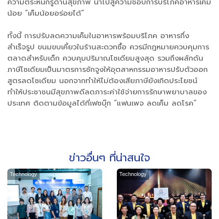
ความตระหนักรู้ด้านสุขภาพ นำไปสู่ความชอบการบริโภคอาหารเค็ม
น้อย “เค็มน้อยอร่อยได้”
ทั้งนี้ การปรับลดความเค็มในอาหารพร้อมบริโภค อาหารกึ่ง
สำเร็จรูป ขนมขบเคี้ยวในร้านสะดวกซื้อ ควรมีกฎหมายควบคุมการ
ตลาดสำหรับเด็ก ควบคุมปริมาณโซเดียมสูงสุด รวมถึงผลักดัน
ภาษีโซเดียมเป็นมาตรการชักจูงให้อุตสาหกรรมอาหารปรับตัวออก
สูตรลดโซเดียม นอกจากทำให้ไม่ต้องเสียภาษียังเกิดประโยชน์
ทำให้ประชาชนมีสุขภาพดีลดภาระค่าใช้จ่ายการรักษาพยาบาลของ
ประเทศ ติดตามข้อมูลได้ที่เฟซบุ๊ก “แฟนเพจ ลดเค็ม ลดโรค”
ข่าวอื่นๆ ที่น่าสนใจ
Technology
Technology