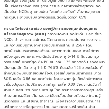
ขนมกรุบกรอบทุกวัน ซ้ำ ติดปรุงเค็มหนัก สสส.-สธ.-เครือข่ายลด
เค็ม เร่งสร้างสังคมรอบรู้ด้านการบริโภคอาหารเพื่อสุขภาวะ ลด
เสี่ยงโรค NCDs ชู แคมเปญ “ลดเค็ม ลดโรค” สื่อสารสุขภาวะ
กระตุ้นประชาชนปรับลดพฤติกรรมติดเค็มได้กว่า 85%
ดร.นพ.ไพโรจน์ เสาน่วม รองผู้จัดการกองทุนสนับสนุนการ
สร้างเสริมสุขภาพ (สสส.)
กล่าวเปิดงาน ลดโซเดียม ลดเสี่ยง
NCDs ว่า สถานการณ์การบริโภคอาหาร ความมั่นคงทางอาหาร
และความรอบรู้ด้านอาหารของประชากรไทย ปี 2567 โดย
สถาบันวิจัยประชากรและสังคม มหาวิทยาลัยมหิดล ภายใต้การ
สนับสนุนของ สสส. พบเด็กวัยเรียนอายุ 6-14 ปี กินขนมกรุบ
กรอบรสเค็มมากที่สุด 84.1% กินเฉลี่ย 1.35 ซองต่อวัน รองลงมา
เป็นกลุ่มเด็กเล็ก อายุ 1-5 ปี 76.5% กินเฉลี่ย 1.23 ซองต่อวัน ที่
สำคัญยังพบคนไทยเติมเครื่องปรุงรสเค็มเพิ่มในอาหารประมาณ
30% เฉลี่ย 0.86 ช้อนชาต่อวัน โดยเฉพาะกลุ่มเด็กเล็กมีการเติม
เครื่องปรุงรสเค็มปริมาณมากที่สุด เฉลี่ย 0.89 ช้อนชาต่อวัน ที่
ผ่านมา สสส. ร่วมกับกรมควบคุมโรค กระทรวงสาธารณสุข เครือ
ข่ายลดการบริโภคเค็ม รณรงค์ขับเคลื่อนสังคมด้วยองค์ความรู้
นวัตกรรม และนโยบายสาธารณะ เพื่อสร้างความรอบรู้ด้านการ
บริโภคอาหารเพื่อสุขภาวะ โดยเฉพาะลดการบริโภคเค็ม ผ่าน