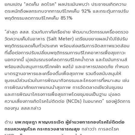
แคมเปญ "ลดเค็ม ลดโรค" ผลประเมินพบว่า ประชาชนเกิดความ
ตระหนักถึงผลกระทบจากการบริโภคเค็ม 92% และกระตุ้นการปรับ
พฤติกรรมลดการบริโภคเค็ม 85.1%
“ล่าสุด สสส. ร่วมกับภาคีเครือข่าย พัฒนานวัตกรรมเครื่องตรวจ
วัดความเค็มในอาหาร (Salt Meter) เตรียมขยายผลนำไปใช้ปรับ
พฤติกรรมลดเค็มทั่วประเทศ พร้อมส่งเสริมการจัดสภาพแวดล้อม
ที่เอื้อต่อการปรับเปลี่ยนพฤติกรรมการบริโภคอาหารเพื่อสุขภาวะ
นอกจากนี้ มุ่งเน้นรณรงค์ลดการบริโภคน้ำตาล และไขมันทรานส์
พร้อมสนับสนุนการบริโภคผัก ผลไม้ และอาหารปลอดภัย กำหนด
มาตรฐานอาหารและเครื่องดื่มเพื่อสุขภาพ รวมถึงสนับสนุนให้
ชุมชนมีส่วนร่วมในการพัฒนากิจกรรมและโครงการที่เหมาะสม เช่น
การพัฒนาศักยภาพแกนนำสุขภาพ การจัดตลาดเขียวในชุมชน
และการพัฒนาโครงการเพื่อสุขภาพโดยชุมชนเป็นฐาน มุ่งลด
ความเสี่ยงการเกิดโรคไม่ติดต่อ (NCDs) ในอนาคต” รองผู้จัดการ
กองทุน สสส.กล่าว
ด้าน
นพ.กฤษฎา หาญบรรเจิด ผู้อำนวยการกองโรคไม่ติดต่อ
กรมควบคุมโรค กระทรวงสาธารณสุข
กล่าวว่า การลดโรค