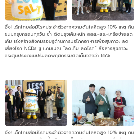
อึ้ง! เด็กไทยส่อมีโรคประจำตัวจากความดันโลหิตสูง 10% เหตุ กิน
ขนมกรุบกรอบทุกวัน ซ้ำ ติดปรุงเค็มหนัก สสส.-สธ.-เครือข่ายลด
เค็ม เร่งสร้างสังคมรอบรู้ด้านการบริโภคอาหารเพื่อสุขภาวะ ลด
เสี่ยงโรค NCDs ชู แคมเปญ “ลดเค็ม ลดโรค” สื่อสารสุขภาวะ
กระตุ้นประชาชนปรับลดพฤติกรรมติดเค็มได้กว่า 85%
อึ้ง! เด็กไทยส่อมีโรคประจำตัวจากความดันโลหิตสูง 10% เหตุ กิน