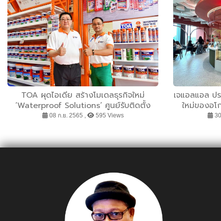
TOA ผุดไอเดีย สร้างโมเดลธุรกิจใหม่
เจแอลแอล ปร
‘Waterproof Solutions’ ศูนย์รับติดตั้ง
ใหม่ของอโ
ระบบกันซึม มั่นใจด้วยเคมีภัณฑ์คุณภาพสูง
สถานที่ทำ
08 ก.ย. 2565 ,
595 Views
30
และทีมช่างมืออาชีพ
ออกแบบโดย