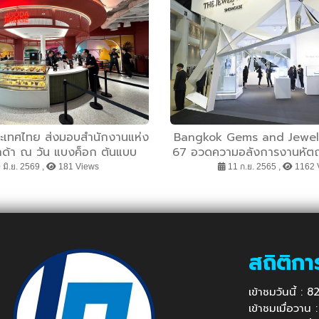
ะเทศไทย ส่งมอบสำนักงานแห่ง
Bangkok Gems and Jewelry F
กด้า ณ วัน แบงค็อก ต้นแบบ
67 อวดความอลังการงานหัตถศ
งานยุคใหม่ที่เน้นเทคโนโลยี
นิทรรศการ The Jewel
 มิ.ย. 2569 ,
181 Views
11 ก.ย. 2565 ,
1162 
ยึดพนักงานเป็นศูนย์กลาง
Showcase
สถิติกา
เข้าชมวันนี้ :
เข้าชมเมื่อวาน