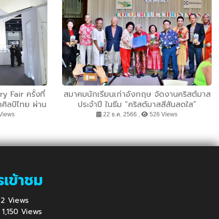
air ครั้งที่
สมาคมนักเรียนเก่าอังกฤษ จัดงานคริสต์มาส
ิลป์ไทย ผ่าน
ประจำปี ในธีม “คริสต์มาสสีสันสดใส”
 Wonders
Views
22 ธ.ค. 2566 ,
526 Views
รเข้าชม
 822 Views
 : 1,150 Views