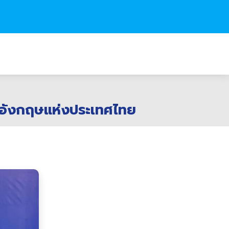
าอังกฤษแห่งประเทศไทย