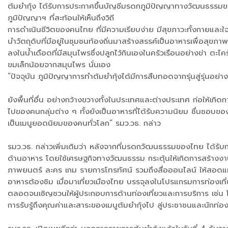
ต้มยำกุ้ง ได้รับการประกาศขึ้นบัญชีมรดกภูมิปัญญาทางวัฒนธรรมขอ
ภูมิปัญญาฯ ที่สะท้อนให้เห็นถึงวิถี
การดำเนินชีวิตของคนไทย ที่มีความเรียบง่าย มีสุขภาวะทั้งกายและใจ
นำวัตถุดิบที่มีอยู่ในชุมชนท้องถิ่นมาสร้างสรรค์เป็นอาหารเพื่อสุขภา
ลงในน้ำเดือดที่มีสมุนไพรซึ่งปลูกไว้กินเองในครัวเรือนอย่างข่า ต
ขมเล็กน้อยจากสมุนไพร นั่นเอง
“ปัจจุบัน ภูมิปัญญาการทำต้มยำกุ้งได้มีการสืบทอดจากรุ่นสู่รุ่นอย่
ยังพื้นที่อื่น อย่างกว้างขวางทั้งในประเทศและต่างประเทศ ก่อให้เ
ไปของคนกลุ่มต่าง ๆ ทั้งยังเป็นอาหารที่ได้รับความนิยม ชื่นชอ
เป็นเมนูยอดนิยมของคนทั่วโลก” รมว.วธ. กล่าว
รมว.วธ. กล่าวเพิ่มเติมว่า หลังจากที่มรดกวัฒนธรรมของไทย ได้
ด้านอาหาร โดยใช้เศรษฐกิจทางวัฒนธรรม กระตุ้นให้เกิดการสร้างงา
ภาพยนตร์ ละคร เกม รายการโทรทัศน์ รวมถึงสื่อออนไลน์ ให้สอดแทรก
อาหารต้องชิม เมื่อมาเที่ยวเมืองไทย บรรจุลงในโปรแกรมการท่องเที่ยว
ตลอดจนเชิญชวนให้ผู้ประกอบการด้านท่องเที่ยวและการบริการ เช่น 
การรับรู้ถึงคุณค่าและสาระของเมนูต้มยำกุ้งไป สู่ประชาชนและนักท่อง