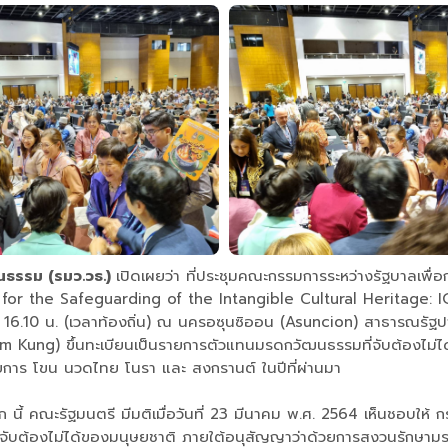
นธรรม (รมว.วธ.)
เปิดเผยว่า ที่ประชุมคณะกรรมการระหว่างรัฐบาลเพื่อ
or the Safeguarding of the Intangible Cultural Heritage: I
า 16.10 น. (เวลาท้องถิ่น) ณ นครอซุนซิออน (Asuncion) สาธารณรัฐป
Tomyum Kung) ขึ้นทะเบียนเป็นรายการตัวแทนมรดกวัฒนธรรมที่จับต้องไ
ยการ โขน นวดไทย โนรา และ สงกรานต์ ในปีที่ผ่านมา
สโก นี้ คณะรัฐมนตรี มีมติเมื่อวันที่ 23 มีนาคม พ.ศ. 2564 เห็นชอบ
บต้องไม่ได้ของมนุษยชาติ ภายใต้อนุสัญญาว่าด้วยการสงวนรักษามรดก