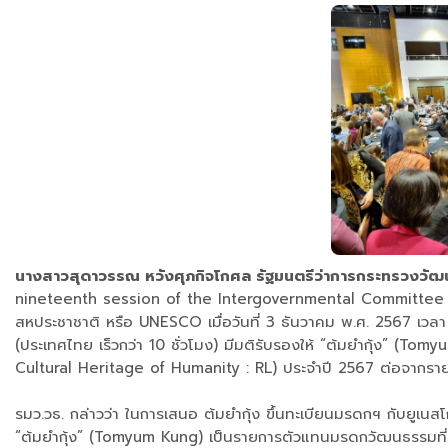
นางสาวสุดาวรรณ หวังศุภกิจโกศล รัฐมนตรีว่าการกระทรวงวัฒ
nineteenth session of the Intergovernmental Committee f
สหประชาชาติ หรือ UNESCO เมื่อวันที่ 3 ธันวาคม พ.ศ. 2567 เวล
(ประเทศไทย เร็วกว่า 10 ชั่วโมง) มีมติรับรองให้ “ต้มยำกุ้ง” (
Cultural Heritage of Humanity : RL) ประจำปี 2567 ต่อจากรา
รมว.วธ. กล่าวว่า ในการเสนอ ต้มยำกุ้ง ขึ้นทะเบียนมรดกฯ กับยูเน
“ต้มยำกุ้ง” (Tomyum Kung) เป็นรายการตัวแทนมรดกวัฒนธรรมที่จั