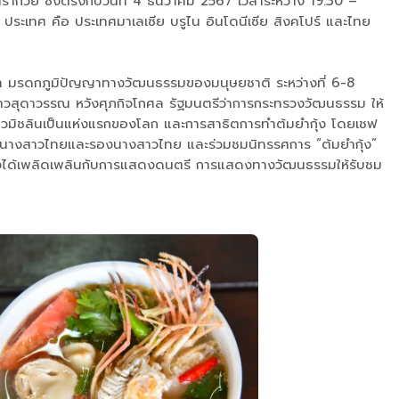
รากวัย ซึ่งตรงกับวันที่ 4 ธันวาคม 2567 เวลาระหว่าง 19.30 –
ระเทศ คือ ประเทศมาเลเซีย บรูไน อินโดนีเซีย สิงคโปร์ และไทย
ยา มรดกภูมิปัญญาทางวัฒนธรรมของมนุษยชาติ ระหว่างที่ 6-8
สาวสุดาวรรณ หวังศุภกิจโกศล รัฐมนตรีว่าการกระทรวงวัฒนธรรม ให้
มดาวมิชลินเป็นแห่งแรกของโลก และการสาธิตการทำต้มยำกุ้ง โดยเชฟ
 นำโดยนางสาวไทยและรองนางสาวไทย และร่วมชมนิทรรศการ “ต้มยำกุ้ง”
ะยังได้เพลิดเพลินกับการแสดงดนตรี การแสดงทางวัฒนธรรมให้รับชม