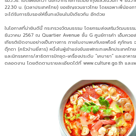
รมว.วธ. เปิดเผยอีกว่า นอกจากรายการต้มยำกุ้งแล้วในวันที่ 4 ธันว
22.30 น. (เวลาประเทศไทย) ขอเชิญชวนชาวไทย โดยเฉพาะพี่น้องภาคใ
จะได้รับการรับรองให้ขึ้นทะเบียนในปีเดียวกัน อีกด้วย
ในโอกาสที่น่ายินดีนี้ กระทรวงวัฒนธรรม โดยกรมส่งเสริมวัฒนธร
ธันวาคม 2567 ณ Quartier Avenue ชั้น G ศูนย์การค้า เอ็มควอเที
เกียรติเปิดงานอย่างเป็นทางการ ภายในงานพบกับเชฟไอซ์ ศุภักษร จ
ตุ๊กตา (ครัวบ้านยี่สาร) หนึ่งในผู้เข้าแข่งขันเชฟกระทะเหล็กประ
และนิทรรศการ/สาธิตการปักชุด-เครื่องประดับ “เคบายา” และอาหาร
ตลอดงาน โดยติดตามรายละเอียดได้ที่ www.culture.go.th และเฟ