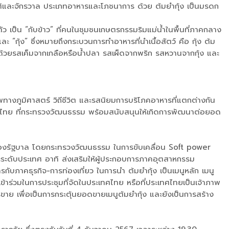
าติและจักรวาล ประเภทอาหารและโภชนาการ ด้วย ต้มยำกุ้ง เป็นมรดก
ัว เป็น “กับข้าว” ที่คนในชุมชนเกษตรกรรมริมแม่น้ำในพื้นที่ภาคกลาง
ะ “กุ้ง” ซึ่งหมายถึงกระบวนการทำอาหารที่นำเนื้อสัตว์ คือ กุ้ง ต้ม
ามด้วยรสเค็มจากเกลือหรือน้ำปลา รสเผ็ดจากพริก รสหวานจากกุ้ง และ
พทางภูมิศาสตร์ วิถีชีวิต และรสนิยมการบริโภคอาหารที่แตกต่างกัน
เทศไทย ที่กระทรวงวัฒนธรรม พร้อมสนับสนุนให้เกิดการพัฒนาต่อยอด
ยของรัฐบาล โดยกระทรวงวัฒนธรรม ในการขับเคลื่อน Soft power
ะระดับประเทศ อาทิ ส่งเสริมให้ผู้ประกอบการภาคอุตสาหกรรม
บภาคธุรกิจ-การท่องเที่ยว ในการนำ ต้มยำกุ้ง เป็นเมนูหลัก เมนู
้เข้าร่วมในการประชุมที่จัดในประเทศไทย หรือที่ประเทศไทยเป็นเจ้าภาพ
ย เพื่อเป็นการกระตุ้นยอดขายเมนูต้มยำกุ้ง และยังเป็นการสร้าง