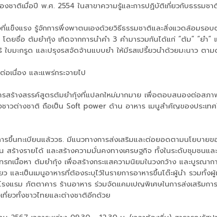
งชาติเมื่อปี พ.ศ. 2554 ในสาขาความรู้และการปฏิบัติเกี่ยวกับธรรมช
ที่แข็งแรง รู้จักการพึ่งพาตนเองด้วยวิธีธรรมชาติและสิ่งแวดล้อมรอบต
พ โดยชื่อ ต้มยำกุ้ง เกิดจากการนำคำ 3 คำมารวมกันได้แก่ “ต้ม” “ยำ” แล
ะไคร้ ใบมะกรูด และปรุงรสจัดจ้านแบบยำ ให้มีรสเปรี้ยวนำด้วยมะนาว ต
างต่อเนื่อง และแพร่กระจายไป
กิดการสร้างสรรค์สูตรต้มยำกุ้งที่แปลกใหม่มากมาย เพื่อตอบสนองต่อสภา
บของชาวต่างชาติ ถือเป็น Soft power ด้าน อาหาร เมนูสำคัญของประ
รับการขึ้นทะเบียนแล้ววธ. มีแนวทางการส่งเสริมและต่อยอดตามนโยบา
น สร้างรายได้ และสร้างความมั่นคงทางเศรษฐกิจ ทั้งในระดับชุมชนแล
เนื้อหา ต้มยำกุ้ง เพื่อสร้างกระแสความนิยมในวงกว้าง และบูรณาการกั
 และเป็นเมนูอาหารที่ต้องระบุไว้ในรายการอาหารขึ้นโต๊ะผู้นำ รวมทั้งผู
โรงแรม ภัตตาคาร ร้านอาหาร ร่วมจัดแคมเปญพิเศษในการส่งเสริมการขา
เที่ยวทั้งชาวไทยและต่างชาติอีกด้วย