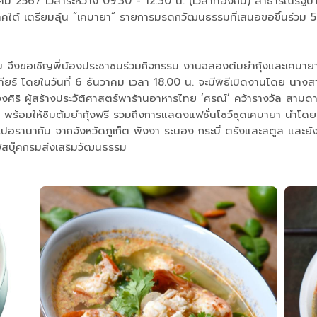
าคม 2567 เวลาระหว่าง 09.30 - 12.30 น. (เวลาท้องถิ่น) สาธารณรัฐปา
ต้ เตรียมลุ้น “เคบายา” รายการมรดกวัฒนธรรมที่เสนอขอขึ้นร่วม 5 ป
รม จึงขอเชิญพี่น้องประชาชนร่วมกิจกรรม งานฉลองต้มยำกุ้งและเคบา
ยร์ โดยในวันที่ 6 ธันวาคม เวลา 18.00 น. จะมีพิธีเปิดงานโดย นาง
งศิริ ผู้สร้างประวัติศาสตร์พาร้านอาหารไทย ’ศรณ์’ คว้ารางวัล สา
เทศไทย พร้อมให้ชิมต้มยำกุ้งฟรี รวมถึงการแสดงแฟชั่นโชว์ชุดเคบายา
เปอรานากัน จากจังหวัดภูเก็ต พังงา ระนอง กระบี่ ตรังและสตูล แล
สบุ๊คกรมส่งเสริมวัฒนธรรม