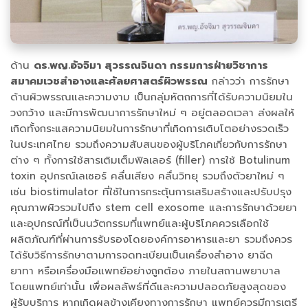
ด้าน
ดร.พญ.อัจจิมา สุวรรณจินดา กรรมการฝ่ายวิชาการ
สมาคมเวชสำอางและศัลยศาสตร์ผิวพรรณ
กล่าวว่า การรักษา
ด้านผิวพรรณและความงาม เป็นกลุ่มหัตถการที่ได้รับความนิยมใน
วงกว้าง และมีการพัฒนาการรักษาใหม่ ๆ อยู่ตลอดเวลา ส่งผลให้
เกิดทั้งกระแสความนิยมในการรักษาที่เกิดการเติบโตอย่างรวดเร็ว
ในประเทศไทย รวมถึงความสับสนของผู้บริโภคเกี่ยวกับการรักษา
ต่าง ๆ ทั้งการใช้สารเติมเต็มฟิลเลอร์ (filler) การใช้ Botulinum
toxin อุปกรณ์เลเซอร์ คลื่นเสียง คลื่นวิทยุ รวมถึงตัวยาใหม่ ๆ
เช่น biostimulator ที่ใช้ในการกระตุ้นการเสริมสร้างและปรับปรุง
คุณภาพผิวรวมไปถึง stem cell exosome และการรักษาด้วยยา
และอุปกรณ์ที่เป็นนวัตกรรมที่แพทย์และผู้บริโภคควรเลือกใช้
ผลิตภัณฑ์ที่ผ่านการรับรองโดยองค์การอาหารและยา รวมถึงควร
ได้รับวิธีการรักษาตามการจดทะเบียนเป็นเครื่องสำอาง ยาฉีด
ยาทา หรือเครื่องมือแพทย์อย่างถูกต้อง ภายในสถานพยาบาล
โดยแพทย์เท่านั้น เพื่อผลลัพธ์ที่ดีและความปลอดภัยสูงสุดของ
ผู้รับบริการ หากเกิดผลข้างเคียงทางการรักษา แพทย์ควรมีการเตรี