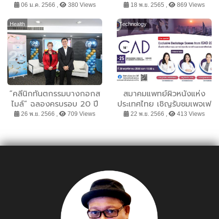
ภูมิภาค 2566” ส่งเสริม
อิตาเลียน ครั้งที่ 7 เพิ่มชีวิต
06 ม.ค. 2566 ,
380 Views
18 พ.ย. 2565 ,
869 Views
ภูมิปัญญาล้านนาและโมเดล
ชีวา สัมผัสเสน่ห์ความอร่อย
เศรษฐกิจใหม่ BCG ที่จังหวัด
อิตาเลียนแท้ ใจกลางกรุงฯ
Health
Technology
ลำปาง
“คลีนิกทันตกรรมบางกอกส
สมาคมแพทย์ผิวหนังแห่ง
ไมล์” ฉลองครบรอบ 20 ปี
ประเทศไทย เชิญรับชมเพจเฟ
แท็กทีม 2 ดาราจิตอาสา บุ๋ม
ซบุ๊ก “ครบเครื่องเรื่อง
26 พ.ย. 2566 ,
709 Views
22 พ.ย. 2566 ,
413 Views
ปนัดดา จากมูลนิธิองค์กรทำ
ผิวหนัง” ใน...EP. Live
ดี และ บิณฑ์ บรรลือฤทธิ์
Special ...ICAD2023
จากมูลนิธิร่วมกตัญญู จัด
“Exclusive Backstage
โครงการ “ร้อยรอยยิ้ม”
Scenes from ICAD
อาสาสร้างรอยยิ้มให้คนไทย
2023”