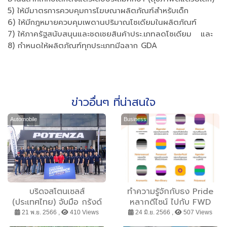
5) ให้มีมาตรการควบคุมการโฆษณาผลิตภัณฑ์สำหรับเด็ก
6) ให้มีกฎหมายควบคุมเพดานปริมาณโซเดียมในผลิตภัณฑ์
7) ให้ภาครัฐสนับสนุนและชดเชยสินค้าประ.เภทลดโซเดียม และ
8) กำหนดให้ผลิตภัณฑ์ทุกประเภทมีฉลาก GDA
ข่าวอื่นๆ ที่น่าสนใจ
Automobile
Business
บริดจสโตนเซลส์
ทำความรู้จักกับธง Pride
(ประเทศไทย) จับมือ กรังด์
หลากดีไซน์ ไปกับ FWD
ปรีซ์ กรุ๊ป ร่วมจัดงาน
ประกันชีวิต องค์กรที่
21 พ.ย. 2566 ,
410 Views
24 มิ.ย. 2566 ,
507 Views
“BRIDGESTONE DRIVING
สนับสนุนทุกความหลาก