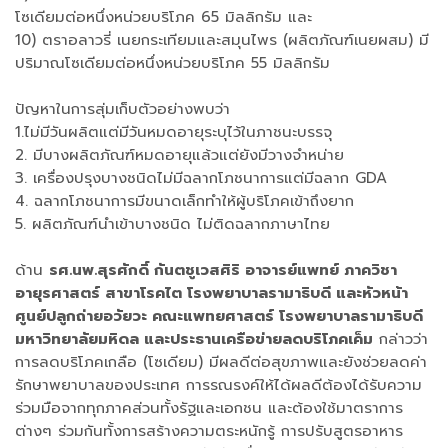
โซเดียมต่อหนึ่งหน่วยบริโภค 65 มิลลิกรัม และ
10) ตราอลาวรี่ เนยกระเทียมและสมุนไพร (ผลิตภัณฑ์เนยผสม) มี
ปริมาณโซเดียมต่อหนึ่งหน่วยบริโภค 55 มิลลิกรัม
ปัญหาในการสุ่มเก็บตัวอย่างพบว่า
1.ไม่มีวันผลิตแต่มีวันหมดอายุระบุไว้ในภาชนะบรรจุ
2. มีบางผลิตภัณฑ์หมดอายุแล้วแต่ยังมีวางจำหน่าย
3. เครื่องปรุงบางชนิดไม่มีฉลากโภชนาการแต่มีฉลาก GDA
4. ฉลากโภชนาการมีขนาดเล็กทำให้ผู้บริโภคเข้าถึงยาก
5. ผลิตภัณฑ์นำเข้าบางชนิด ไม่ติดฉลากภาษาไทย
ด้าน
รศ.นพ.สุรศักดิ์ กันตชูเวสศิริ อาจารย์แพทย์ ภาควิชา
อายุรศาสตร์ สาขาโรคไต โรงพยาบาลรามาธิบดี และหัวหน้า
ศูนย์ปลูกถ่ายอวัยวะ คณะแพทยศาสตร์ โรงพยาบาลรามาธิบดี
มหาวิทยาลัยมหิดล และประธานเครือข่ายลดบริโภคเค็ม
กล่าวว่า
การลดบริโภคเกลือ (โซเดียม) มีผลดีต่อสุขภาพและยังช่วยลดค่า
รักษาพยาบาลของประเทศ การรณรงค์ให้ได้ผลดีต้องได้รับความ
ร่วมมือจากทุกภาคส่วนทั้งรัฐและเอกชน และต้องใช้มาตราการ
ต่างๆ ร่วมกันทั้งการสร้างความตระหนักรู้ การปรับสูตรอาหาร