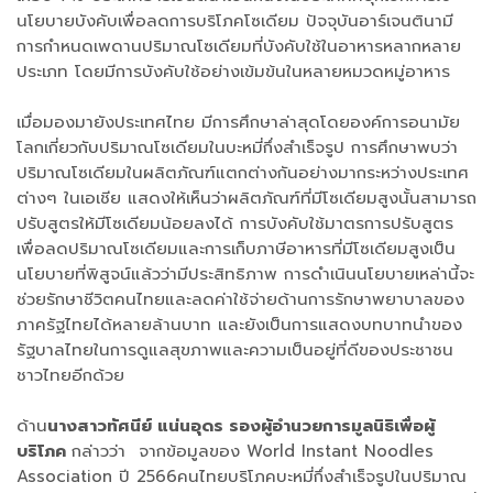
นโยบายบังคับเพื่อลดการบริโภคโซเดียม ปัจจุบันอาร์เจนตินามี
การกำหนดเพดานปริมาณโซเดียมที่บังคับใช้ในอาหารหลากหลาย
ประเภท โดยมีการบังคับใช้อย่างเข้มข้นในหลายหมวดหมู่อาหาร
เมื่อมองมายังประเทศไทย มีการศึกษาล่าสุดโดยองค์การอนามัย
โลกเกี่ยวกับปริมาณโซเดียมในบะหมี่กึ่งสำเร็จรูป การศึกษาพบว่า
ปริมาณโซเดียมในผลิตภัณฑ์แตกต่างกันอย่างมากระหว่างประเทศ
ต่างๆ ในเอเชีย แสดงให้เห็นว่าผลิตภัณฑ์ที่มีโซเดียมสูงนั้นสามารถ
ปรับสูตรให้มีโซเดียมน้อยลงได้ การบังคับใช้มาตรการปรับสูตร
เพื่อลดปริมาณโซเดียมและการเก็บภาษีอาหารที่มีโซเดียมสูงเป็น
นโยบายที่พิสูจน์แล้วว่ามีประสิทธิภาพ การดำเนินนโยบายเหล่านี้จะ
ช่วยรักษาชีวิตคนไทยและลดค่าใช้จ่ายด้านการรักษาพยาบาลของ
ภาครัฐไทยได้หลายล้านบาท และยังเป็นการแสดงบทบาทนำของ
รัฐบาลไทยในการดูแลสุขภาพและความเป็นอยู่ที่ดีของประชาชน
ชาวไทยอีกด้วย
ด้าน
นางสาวทัศนีย์ แน่นอุดร รองผู้อำนวยการมูลนิธิเพื่อผู้
บริโภค
กล่าวว่า จากข้อมูลของ World Instant Noodles
Association ปี 2566คนไทยบริโภคบะหมี่กึ่งสำเร็จรูปในปริมาณ