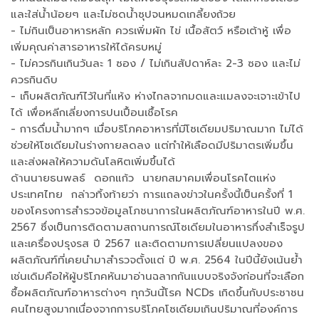
และใส่น้ำน้อยๆ และไม่ซดน้ำซุปจนหมดเกลี้ยงถ้วย
- ไม่กินเป็นอาหารหลัก ควรเพิ่มผัก ไข่ เนื้อสัตว์ หรือเต้าหู้ เพื่อ
เพิ่มคุณค่าสารอาหารให้ได้ครบหมู่
- ไม่ควรกินเกินวันละ 1 ซอง / ไม่เกินสัปดาห์ละ 2-3 ซอง และไม่
ควรกินดิบ
- เก็บผลิตภัณฑ์ไว้ในที่แห้ง ห่างไกลจากมดและแมลงจะเจาะเข้าไป
ได้ เพื่อหลีกเลี่ยงการปนเปื้อนเชื้อโรค
- การดื่มน้ำมากๆ เมื่อบริโภคอาหารที่มีโซเดียมปริมาณมาก ไม่ได้
ช่วยให้โซเดียมในร่างกายลดลง แต่ทำให้เลือดมีปริมาตรเพิ่มขึ้น
และส่งผลให้ความดันโลหิตเพิ่มขึ้นได้
ด้านนายธนพลธ์ ดอกแก้ว นายกสมาคมเพื่อนโรคไตแห่ง
ประเทศไทย กล่าวทิ้งท้ายว่า การแถลงข่าวในครั้งนี้เป็นครั้งที่ 1
ของโครงการสำรวจข้อมูลโภชนาการในผลิตภัณฑ์อาหารในปี พ.ศ.
2567 ซึ่งเป็นการติดตามสถานการณ์โซเดียมในอาหารกึ่งสำเร็จรูป
และเครื่องปรุงรส ปี 2567 และติดตามการเปลี่ยนแปลงของ
ผลิตภัณฑ์ที่เคยนำมาสำรวจตั้งแต่ ปี พ.ศ. 2564 ในปีนี้ยังเน้นย้ำ
เช่นเดิมคือให้ผู้บริโภคหันมาอ่านฉลากกันแบบจริงจังก่อนที่จะเลือก
ซื้อผลิตภัณฑ์อาหารต่างๆ ทุกวันนี้โรค NCDs เกิดขึ้นกับประชาชน
คนไทยสูงมากเนื่องจากการบริโภคโซเดียมเกินปริมาณที่องค์การ