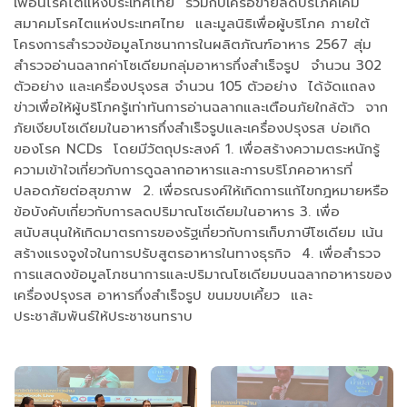
เพื่อนโรคไตแห่งประเทศไทย ร่วมกับเครือข่ายลดบริโภคเค็ม
สมาคมโรคไตแห่งประเทศไทย และมูลนิธิเพื่อผู้บริโภค ภายใต้
โครงการสำรวจข้อมูลโภชนาการในผลิตภัณฑ์อาหาร 2567 สุ่ม
สำรวจอ่านฉลากค่าโซเดียมกลุ่มอาหารกึ่งสำเร็จรูป จำนวน 302
ตัวอย่าง และเครื่องปรุงรส จำนวน 105 ตัวอย่าง ได้จัดแถลง
ข่าวเพื่อให้ผู้บริโภครู้เท่าทันการอ่านฉลากและเตือนภัยใกล้ตัว จาก
ภัยเงียบโซเดียมในอาหารกึ่งสำเร็จรูปและเครื่องปรุงรส บ่อเกิด
ของโรค NCDs โดยมีวัตถุประสงค์ 1. เพื่อสร้างความตระหนักรู้
ความเข้าใจเกี่ยวกับการดูฉลากอาหารและการบริโภคอาหารที่
ปลอดภัยต่อสุขภาพ 2. เพื่อรณรงค์ให้เกิดการแก้ไขกฎหมายหรือ
ข้อบังคับเกี่ยวกับการลดปริมาณโซเดียมในอาหาร 3. เพื่อ
สนับสนุนให้เกิดมาตรการของรัฐเกี่ยวกับการเก็บภาษีโซเดียม เน้น
สร้างแรงจูงใจในการปรับสูตรอาหารในทางธุรกิจ 4. เพื่อสำรวจ
การแสดงข้อมูลโภชนาการและปริมาณโซเดียมบนฉลากอาหารของ
เครื่องปรุงรส อาหารกึ่งสำเร็จรูป ขนมขบเคี้ยว และ
ประชาสัมพันธ์ให้ประชาชนทราบ