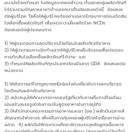
อนามัยโลกกำหนด ในข้อมูลจากผลสำรวจ ทั้งสองกลุ่มผลิตภัณฑ์
ได้รวบรวมปัญหาหลายๆด้านออกมาเป็นข้อเสนอดังนี้ ข้อเสนอ
ต่อผู้บริโภค 1)เพื่อให้ผู้บริโภคต้องอ่านฉลากโภชนาการก่อนตัดสิน
ใจเลือกซื้อผลิตภัณฑ์ เพื่อลดภาวะเลี่ยงเกิดโรค NCDs
ข้อเสนอต่อผู้ประกอบการ
1) ให้ผู้ประกอบการลดปริมาณโซเดียมในผลิตภัณฑ์อาหาร
2) ให้ผู้ประกอบการจัดทำฉลากให้ผู้บริโภคเห็นชัดเจนเพื่อประกอบ
การตัดสินใจเลือกซื้อผลิตภัณฑ์ได้ง่าย และ
3) กำหนดให้ผลิตภัณฑ์ทุกประเภทต้องมีฉลาก GDA ข้อเสนอต่อ
หน่วยงาน
1) ให้เกิดการแก้ไขกฎหมายหรือข้อบังคับเกี่ยวกับการลดปริมาณ
โซเดียมในผลิตภัณฑ์อาหาร
2) สนับสนุนให้เกิดมาตรการของรัฐเกี่ยวกับการเก็บภาษีโซเดียม
เน้นสร้างแรงจูงใจในการปรับสูตรอาหารในทางธุรกิจ
3) ให้สำนักงานคณะกรรมการอาหารและยา (อย.) ผลักดันฉลากสี
สัญญาณไฟจราจร เพื่อเป็นการคุ้มครองผู้บริโภคในเรื่องการอ่าน
ฉลาก 4) ผลักดันให้กระทรวงศึกษาธิการบรรจุหลักสูตรเรื่องการ
อ่านฉลากให้กับเด็กตั้งแต่ระดับประถมศึกษา (สุขภาพดีแต่วัยเด็ก)