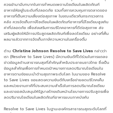
ควรเข้ามามีบทบาทในการกำหนดเพดานโซเดียมในผลิตภัณฑ์
อาหารให้อยู่ในระดับที่ปลอดภัย รวมทั้งการควบคุมการตลาดของ
อาหารที่เป็นความเสี่ยงต่อสุขภาพ ในขณะเดียวกันกระทรวงการ
คลัง ควรจัดเก็บภาษีโซเดียมในผลิตภัณฑ์อาหารที่มีโซเดียมสูงเกิน
ค่าที่ปลอดภัย เพื่อส่งเสริมการบริโภคอาหารที่ดีต่อสุขภาพ ส่ง
เสริมผู้ผลิตให้มีการปรับสูตรผลิตภัณฑ์เพื่อลดโซเดียม อย่างที่เห็น
ผลมาแล้วจากการจัดเก็บภาษีความหวานในเครื่องดื่ม
ด้าน
Christine Johnson Resolve to Save Lives
กล่าวว่า
เรา (Resolve to Save Lives) มีความยินดีที่ได้ร่วมในการแถลง
ข่าวข้อมูลด้านสาธารณสุขที่สำคัญสำหรับประชาชนชาวไทย ซึ่งเป็น
ข้อมูลสำคัญเพื่อการกำหนดเป้าหมายการลดปริมาณโซเดียมใน
อาหารตามข้อแนะนำด้านสุขภาพระดับโลก ในนามของ Resolve
to Save Lives ขอแสดงความยินดีกับเครือข่ายลดบริโภคเค็ม
และหน่วยงานภาคีที่ประสบความสำเร็จในการลดปริมาณโซเดียม
และเราขอสนับสนุนให้รัฐบาลไทยเดินหน้านโยบายการปรับสูตรเพื่อ
ลดปริมาณโซเดียมในผลิตภัณฑ์อาหารแบบภาคบังคับ
Resolve to Save Lives ในฐานะองค์กรสาธารณสุขระดับโลกที่