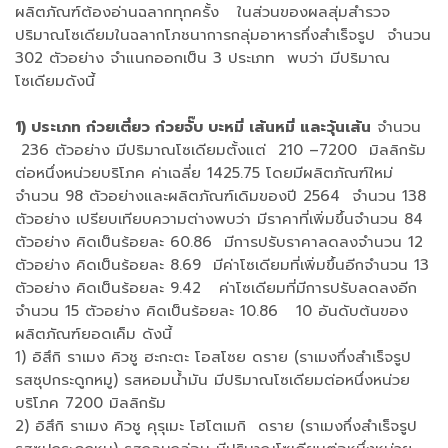
ผลิตภัณฑ์ต้องอ่านฉลากทุกครั้ง ในส่วนของผลสุ่มสำรวจ
ปริมาณโซเดียมในฉลากโภชนาการกลุ่มอาหารกึ่งสำเร็จรูป จำนวน
302 ตัวอย่าง จำแนกออกเป็น 3 ประเภท พบว่า มีปริมาณ
โซเดียมดังนี้
1) ประเภท ก๋วยเตี๋ยว ก๋วยจั๊บ บะหมี่ เส้นหมี่ และวุ้นเส้น
จำนวน
236 ตัวอย่าง มีปริมาณโซเดียมตั้งแต่ 210 –7200 มิลลิกรัม
ต่อหนึ่งหน่วยบริโภค ค่าเฉลี่ย 1425.75 โดยมีผลิตภัณฑ์ใหม่
จำนวน 98 ตัวอย่างและผลิตภัณฑ์เดิมของปี 2564 จำนวน 138
ตัวอย่าง เปรียบเทียบความต่างพบว่า มีราคาที่เพิ่มขึ้นจำนวน 84
ตัวอย่าง คิดเป็นร้อยละ 60.86 มีการปรับราคาลดลงจำนวน 12
ตัวอย่าง คิดเป็นร้อยละ 8.69 มีค่าโซเดียมที่เพิ่มขึ้นอีกจำนวน 13
ตัวอย่าง คิดเป็นร้อยละ 9.42 ค่าโซเดียมที่มีการปรับลดลงอีก
จำนวน 15 ตัวอย่าง คิดเป็นร้อยละ 10.86 10 อันดับต้นของ
ผลิตภัณฑ์ยอดเค็ม ดังนี้
1) อิสึกิ ราเมง คิวชู ฮะกะตะ โอสโซย ดราย (ราเมงกึ่งสำเร็จรูป
รสซุปกระดูกหมู) รสหอมน้ำมัน มีปริมาณโซเดียมต่อหนึ่งหน่วย
บริโภค 7200 มิลลิกรัม
2) อิสึกิ ราเมง คิวชู คุรุเมะ โฮโตเมกิ ดราย (ราเมงกึ่งสำเร็จรูป