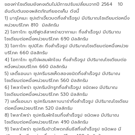
ของค่าโซเดียมยังคงเดิมไม่มีการปรับเปลี่ยนจากปี 2564 10
อันดับต้นของผลิตภัณฑ์ยอดเค็ม ดังนี้
1) มารุโคเมะ ซุปเต้าเจี้ยวบดกึ่งสำเร็จรูป มีปริมาณโซเดียมต่อหนึ่ง
หน่วยบริโภค 810 มิลลิกรัม
2) โอทาโกะ ซุปซีฟูดส์สาหร่ายวากาเมะ กึ่งสำเร็จรูป มีปริมาณ
โซเดียมต่อหนึ่งหน่วยบริโภค 690 มิลลิกรัม
3) โอทาโกะ ซุปมิโสะ กึ่งสำเร็จรูป มีปริมาณโซเดียมต่อหนึ่งหน่วย
บริโภค 660 มิลลิกรัม
4) โอทาโกะ ซุปไข่ผสมผักโขม กึ่งสำเร็จรูป มีปริมาณโซเดียมต่อ
หนึ่งหน่วยบริโภค 660 มิลลิกรัม
5) เลดี้แอนนา ซุปครีมรสเห็ดสองชนิดกึ่งสำเร็จรูป มีปริมาณ
โซเดียมต่อหนึ่งหน่วยบริโภค 560 มิลลิกรัม
6) โพลาโพร่า ซุปครีมบีทรูทกึ่งสำเร็จรูป ชนิดผง มีปริมาณ
โซเดียมต่อหนึ่งหน่วยบริโภค 530 มิลลิกรัม
7) เลดี้แอนนา ซุปครีมรสคาบนาร่ากึ่งสำเร็จรูป มีปริมาณโซเดียม
ต่อหนึ่งหน่วยบริโภค 520 มิลลิกรัม
8) โพลาโพร่า ซุปครีมผักโขมกึ่งสำเร็จรูป ชนิดผง มีปริมาณ
โซเดียมต่อหนึ่งหน่วยบริโภค 490 มิลลิกรัม
9) โพลาโพร่า ซุปครีมข้าวโพดกลิ่นชีสกึ่งสำเร็จรูป ชนิดผง มี