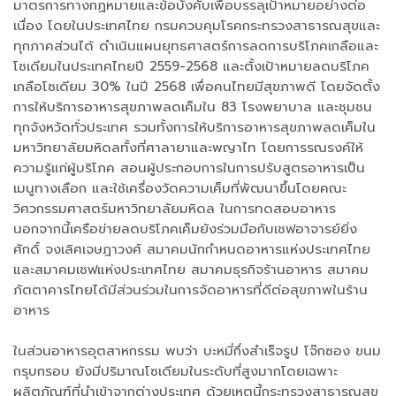
มาตรการทางกฏหมายและข้อบังคับเพื่อบรรลุเป้าหมายอย่างต่อ
เนื่อง โดยในประเทศไทย กรมควบคุมโรคกระทรวงสาธารณสุขและ
ทุกภาคส่วนได้ ดำเนินแผนยุทธศาสตร์การลดการบริโภคเกลือและ
โซเดียมในประเทศไทยปี 2559-2568 และตั้งเป้าหมายลดบริโภค
เกลือโซเดียม 30% ในปี 2568 เพื่อคนไทยมีสุขภาพดี โดยจัดตั้ง
การให้บริการอาหารสุขภาพลดเค็มใน 83 โรงพยาบาล และชุมชน
ทุกจังหวัดทั่วประเทศ รวมทั้งการให้บริการอาหารสุขภาพลดเค็มใน
มหาวิทยาลัยมหิดลทั้งที่ศาลายาและพญาไท โดยการรณรงค์ให้
ความรู้แก่ผู้บริโภค สอนผู้ประกอบการในการปรับสูตรอาหารเป็น
เมนูทางเลือก และใช้เครื่องวัดความเค็มที่พัฒนาขึ้นโดยคณะ
วิศวกรรมศาสตร์มหาวิทยาลัยมหิดล ในการทดสอบอาหาร
นอกจากนี้เครือข่ายลดบริโภคเค็มยังร่วมมือกับเชฟอาจารย์ยิ่ง
ศักดิ์ จงเลิศเจษฎาวงศ์ สมาคมนักกำหนดอาหารแห่งประเทศไทย
และสมาคมเชฟแห่งประเทศไทย สมาคมธุรกิจร้านอาหาร สมาคม
ภัตตาคารไทยได้มีส่วนร่วมในการจัดอาหารที่ดีต่อสุขภาพในร้าน
อาหาร
ในส่วนอาหารอุตสาหกรรม พบว่า บะหมี่กึ่งสำเร็จรูป โจ๊กซอง ขนม
กรุบกรอบ ยังมีปริมาณโซเดียมในระดับที่สูงมากโดยเฉพาะ
ผลิตภัณฑ์ที่นำเข้าจากต่างประเทศ ด้วยเหตุนี้กระทรวงสาธารณสุข