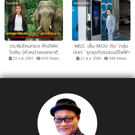
EXPERIENCE: Unlock
หลายและความเท่าเทียม
Farming
Automobile
POTENZA Power”
ดร.พิมไหมทอง ศักดิพัต
MGC เซ็น MOU กับ ‘กลุ่ม
โภคิน (หัวหน้าพรรคชาติ
ปตท.’ รุกธุรกิจรถยนต์ไฟฟ้า
รุ่งเรือง) อยากให้ทบทวนการ
(EV) อย่างครบวงจร โชว์
22 ก.พ. 2567 ,
676 Views
11 พ.ย. 2566 ,
548 Views
ออกเอกสาร ส.ป.ก. ผืนป่า
รายได้ 9 เดือนแรก 18449
เขาใหญ่
ล้านบาท เติบโต 11% แย้มผล
งานไตรมาสสุดท้ายโดดเด่
นรับไฮซีซัน ดันรายได้ทั้งปีโต
ทะลุ 10% ตามเป้า