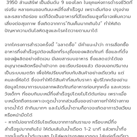
3950 ล้านเสิร์ฟ เป็นอันดับ 9 ของโลก ในยุคแห่งการดำรงชีวิตที่
เร่งรีบ หลายคนชอบกินบะหมี่กึ่งสำเร็จรูป เพราะอิ่มท้อง ปรุงง่าย
และรสชาติอร่อย แต่ก็จัดเป็นอาหารที่มีโซเดียมสูงที่อาจเพิ่มความ
เสี่ยงต่อสุขภาพ ซึ่งเกิดจากการ“กินเค็มมากเกินไป” ทำให้เกิด
ปัญหาความดันโลหิตสูงและโรคไตวายตามมาได้
จากโครงการสำรวจครั้งนี้ “ฉลาดซื้อ” มีคำแนะนำว่า การเลือกซื้อ
อาหารกึ่งสำเร็จรูปต้องเลือกที่ระบุชื่อของผลิตภัณฑ์ ชื่อและที่ตั้ง
ของผู้ผลิตอย่างชัดเจน มีเลขสารบบอาหาร ซึ่งแสดงว่าได้ขอ
อนุญาตผลิตหรือนำเข้าจาก อย.เรียบร้อยแล้ว ต้องบอกปริมาณ
เป็นระบบเมตริก เพื่อให้เปรียบเทียบกับสินค้าอย่างเดียวกัน แต่
คนละยี่ห้อได้ ซึ่งจะทำให้ได้สินค้าที่สมกับราคา ผู้บริโภคต้องอ่าน
ข้อมูลโภชนาการบนฉลากผลิตภัณฑ์อาหารก่อนทุกครั้ง และควรระ
วังเด็กๆ ที่ชอบกินบะหมี่กึ่งสำเร็จรูปโดยไม่ได้ต้มก่อน เพราะเมื่อ
บะหมี่ตกถึงกระเพาะจะดูดน้ำจากส่วนอื่นของร่างกายทำให้ร่างกาย
ขาดน้ำได้ ถ้ากินมากๆ และไม่ดื่มน้ำตามก็อาจจะเกิดอาการวิงเวียน
หรือหน้ามืดได้
- หากไม่อยากได้รับโซเดียมจากการกินราเมง หรือบะหมี่กึ่ง
สำเร็จรูปมากเกินไป ให้ต้มเส้นในน้ำเดือด 1-2 นาที แล้วเทน้ำทิ้ง
จากนั้นเติมน้ำต้มจนสุก ไม่ใส่ผงปรุงรสหมดซอง ใส่แค่ครึ่งเดียว