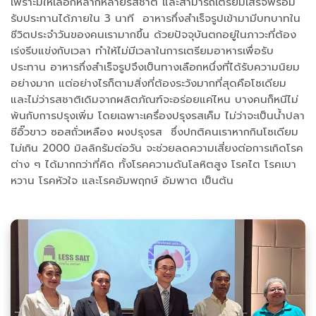
เพราะมีให้เลือกหลากหลายรสชาติ และสามารถเตรียมเสร็จพร้อม
รับประทานได้ภายใน 3 นาที อาหารกึ่งสำเร็จรูปเข้ามามีบทบาทใน
ชีวิตประจำวันของคนเรามากขึ้น ด้วยปัจจุบันตกอยู่ในภาวะที่ต้อง
เร่งรีบแข่งกับเวลา ทำให้ไม่มีเวลาในการเตรียมอาหารเพื่อรับ
ประทาน อาหารกึ่งสำเร็จรูปจึงเป็นทางเลือกหนึ่งที่ได้รับความนิยม
อย่างมาก แต่อย่างไรก็ตามสิ่งที่ต้องระวังมากที่สุดคือโซเดียม
และไม่ว่ารสชาติเดิมจากผลิตภัณฑ์จะอร่อยแค่ไหน บางคนก็หนีไม่
พ้นกับการปรุงเพิ่ม โดยเฉพาะเครื่องปรุงรสเค็ม ไม่ว่าจะเป็นน้ำปลา
ซีอิ๊วขาว ซอสถั่วเหลือง ผงปรุงรส ซึ่งปกติคนเราหากกินโซเดียม
ไม่เกิน 2000 มิลลิกรัมต่อวัน จะช่วยลดความเสี่ยงต่อการเกิดโรค
ต่าง ๆ ได้มากกว่าที่คิด ทั้งโรคความดันโลหิตสูง โรคไต โรคเบา
หวาน โรคหัวใจ และโรคอัมพฤกษ์ อัมพาต เป็นต้น