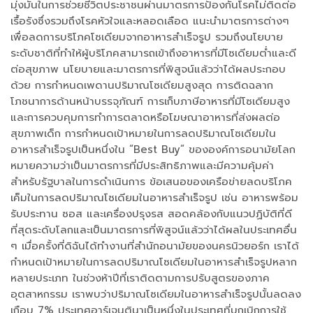
มุ่งมั่นในการช่วยชีวิตประชาชนผ่านมาตรการป้องกันโรคไม่ติดต่อ
เรื้อรังซึ่งรวมถึงโรคหัวใจและหลอดเลือด แนะนำมาตรการต่างๆ
เพื่อลดการบริโภคโซเดียมจากอาหารสำเร็จรูป รวมถึงนโยบาย
ระดับชาติที่ทำให้ผู้บริโภคสามารถเข้าถึงอาหารที่มีโซเดียมต่ำและดี
ต่อสุขภาพ นโยบายและมาตรการที่พิสูจน์แล้วว่าได้ผลประกอบ
ด้วย การกำหนดเพดานปริมาณโซเดียมสูงสุด การติดฉลาก
โภชนาการด้านหน้าบรรจุภัณฑ์ การเก็บภาษีอาหารที่มีโซเดียมสูง
และการควบคุมการทำการตลาดหรือโฆษณาอาหารที่ส่งผลต่อ
สุขภาพเด็ก การกำหนดเป้าหมายในการลดปริมาณโซเดียมใน
อาหารสำเร็จรูปเป็นหนึ่งใน “Best Buy” ขององค์การอนามัยโลก
หมายความว่าเป็นมาตรการที่มีประสิทธิภาพและมีความคุ้มค่า
สำหรับรัฐบาลในการดำเนินการ ข้อเสนอของเครือข่ายลดบริโภค
เค็มในการลดปริมาณโซเดียมในอาหารสำเร็จรูป เช่น อาหารพร้อม
รับประทาน ซอส และเครื่องปรุงรส สอดคล้องกับแนวปฏิบัติที่ดี
ที่สุดระดับโลกและเป็นมาตรการที่พิสูจน์แล้วว่าได้ผลในประเทศอื่น
ๆ เมื่อครั้งที่ดิฉันได้ทำงานที่สำนักอนามัยของนครนิวยอร์ก เราได้
กำหนดเป้าหมายในการลดปริมาณโซเดียมในอาหารสำเร็จรูปหลาก
หลายประเภท ในช่วงห้าปีที่เราติดตามการปรับสูตรของภาค
อุตสาหกรรม เราพบว่าปริมาณโซเดียมในอาหารสำเร็จรูปนั้นลดลง
เกือบ 7% ประเทศอาร์เจนตินาเป็นหนึ่งในประเทศที่บุกเบิกการใช้