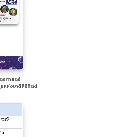
กษตรศาสตร์
แห่งชาติสิริกิตต์