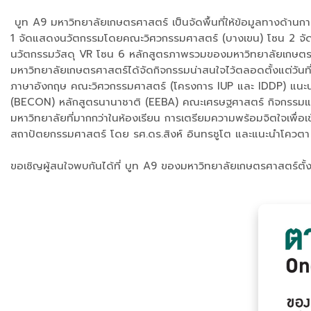
บูท A9 มหาวิทยาลัยเกษตรศาสตร์ เป็นจัดพื้นที่ให้ข้อมูลทางด้
1 จัดแสดงนวัตกรรมโดยคณะวิศวกรรมศาสตร์ (บางเขน) โซน 2 จัดแ
นวัตกรรมวัสดุ VR โซน 6 หลักสูตรภาพรวมของมหาวิทยาลัยเกษตร
มหาวิทยาลัยเกษตรศาสตร์ได้จัดกิจกรรมน่าสนใจไว้ตลอดตั้งแต่วัน
ภาษาอังกฤษ คณะวิศวกรรมศาสตร์ (โครงการ IUP และ IDDP) แน
(BECON) หลักสูตรนานาชาติ (EEBA) คณะเศรษฐศาสตร์ กิจกรรมแนะน
มหาวิทยาลัยที่มากกว่าในห้องเรียน การเตรียมความพร้อมจิตใจเพื่
สถาปัตยกรรมศาสตร์ โดย รศ.ดร.สิงห์ อินทรชูโต และแนะนำโควตา 
ขอเชิญผู้สนใจพบกันได้ที่ บูท A9 ของมหาวิทยาลัยเกษตรศาสตร์ตั