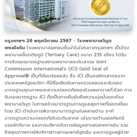
กรุงเทพฯ 26 พฤศจิกายน 2567
-
โรงพยาบาลวิมุต
พหลโยธิน
โรงพยาบาลเอกชนชั้นนำในใจกลางกรุงเทพฯ เป็นโรง
พยาบาลขั้นตติยภูมิ (Tertiary Care) ขนาด 235 เตียง ได้รับ
การรับรองมาตรฐานสถานพยาบาลระดับสากล Joint
Commission International’s (JCI) Gold Seal of
Approval® เป็นที่เรียบร้อยแล้ว ซึ่ง JCI เป็นองค์กรสากลจาก
ประเทศสหรัฐอเมริกา ที่มีชื่อเสียงในการตรวจสอบและรับรอง
มาตรฐานคุณภาพและความปลอดภัยของโรงพยาบาลทั่วโลก การ
รับรองมาตรฐาน JCI ถือเป็นการยืนยันถึงความมุ่งมั่นของโรง
พยาบาลวิมุต ในการสร้างมาตรฐานการดูแลสุขภาพที่ยอดเยี่ยม
โดย JCI ดำเนินการพิจารณามาตรฐานในหลายด้าน อาทิ
มาตรฐานความปลอดภัยในระดับสากล นโยบายด้านเฮลท์แคร์
บรรษัทภิบาล และการบริหารจัดการข้อมูลสารสนเทศภายใน รวม
ถึงคุณภาพการให้บริการทางการแพทย์ฉุกเฉิน และการดูแลผู้ป่วย