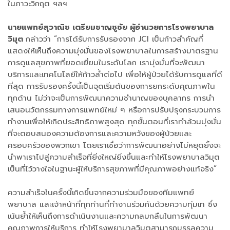
ในภาวะวิกฤต ฯลฯ
นายแพทย์สุวาณิช เตรียมชาญชูชัย ผู้อำนวยการโรงพยาบาล
วิมุต
กล่าวว่า “การได้รับการรับรองจาก JCI เป็นก้าวสำคัญที่
แสดงให้เห็นถึงความมุ่งมั่นของโรงพยาบาลในการสร้างมาตรฐาน
การดูแลสุขภาพที่ยอดเยี่ยมในระดับโลก เรามุ่งมั่นที่จะพัฒนา
บริการและเทคโนโลยีให้ก้าวล้ำต่อไป เพื่อให้ผู้ป่วยได้รับการดูแลที่ดี
ที่สุด การรับรองครั้งนี้เป็นจุดเริ่มต้นของการยกระดับคุณภาพใน
ทุกด้าน ไม่ว่าจะเป็นการพัฒนาความชำนาญของบุคลากร การนำ
เสนอนวัตกรรมทางการแพทย์ใหม่ ๆ หรือการปรับปรุงกระบวนการ
ทำงานเพื่อให้เกิดประสิทธิภาพสูงสุด ทุกขั้นตอนที่เราทำล้วนมุ่งมั่น
ที่จะตอบสนองความต้องการและความหวังของผู้ป่วยและ
ครอบครัวของพวกเขา โดยเราเชื่อว่าการพัฒนาอย่างไม่หยุดยั้งจะ
นำพาเราไปสู่ความสำเร็จที่ยิ่งใหญ่ยิ่งขึ้นและทำให้โรงพยาบาลวิมุต
เป็นที่ไว้วางใจในฐานะผู้ให้บริการสุขภาพที่มีคุณภาพอย่างแท้จริง”
ความสำเร็จในครั้งนี้เกิดขึ้นจากความร่วมมือของทีมแพทย์
พยาบาล และเจ้าหน้าที่ทุกท่านที่ทำงานร่วมกันด้วยความทุ่มเท ซึ่ง
เน้นย้ำให้เห็นถึงการดำเนินงานและความกลมกลืนในการพัฒนา
คุณภาพการให้บริการ ทำให้โรงพยาบาลวิมุตสามารถบรรลุความ