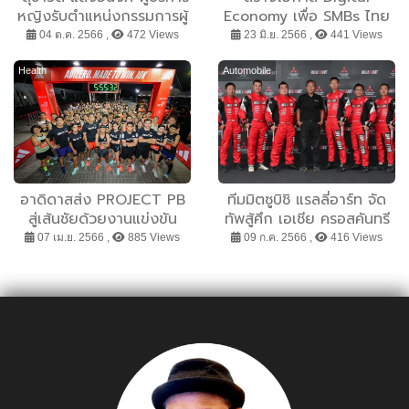
หญิงรับตำแหน่งกรรมการผู้
Economy เพื่อ SMBs ไทย
จัดการใหญ่คนใหม่บริษัท เค
กับ TikTok Shop
04 ต.ค. 2566 ,
472 Views
23 มิ.ย. 2566 ,
441 Views
พีไอ หรือ บริษัท กรุงไทยพา
นิชประกันภัย
Health
Automobile
อาดิดาสส่ง PROJECT PB
ทีมมิตซูบิชิ แรลลี่อาร์ท จัด
สู่เส้นชัยด้วยงานแข่งขัน
ทัพสู้ศึก เอเชีย ครอสคันทรี
ADIZERO.MADE TO
แรลลี่ 2023 ส่ง ออล-นิว
07 เม.ย. 2566 ,
885 Views
09 ก.ค. 2566 ,
416 Views
WIN.10K พานักวิ่งทลายขีด
ไทรทัน ลงสนามป้องกัน
จำกัดของตัวเอง สู่ New
แชมป์
PB จากการฝึกซ้อมสุดเข้ม
ข้นตลอด 3 เดือนที่ผ่านมา