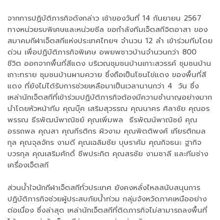
จากการปฏิบัติภารกิจดังกล่าว เช้าของวันที่ 14 กันยายน 2567
ทางหน่วยรบพิเศษและหน่วยซีล ขอกำลังทีมเจ็ตสกีจิตอาสา ของ
สมาคมกีฬาเจ็ตสกีแห่งประเทศไทยฯ จำนวน 12 ลำ เข้าร่วมทีมโดย
ด่วน เพื่อปฏิบัติภารกิจพิเศษ อพยพชาวบ้านจำนวนกว่า 800
ชีวิต ออกจากพื้นที่สีแดง บริเวณชุมชนบ้านเกาะสวรรค์ ชุมชนบ้าน
เกาะทราย ชุมชนบ้านผามควาย ซึ่งถือเป็นโซนไข่แดง ของพื้นที่สี
แดง ที่ยังไม่ได้รับการช่วยเหลือมาเป็นเวลานานกว่า 4 วัน ซึ่ง
เหล่านักเจ็ตสกีที่เข้าร่วมปฏิบัติภารกิจต้องมีความชำนาญอย่างมาก
นำโดยหัวหน้าทีม คุณบุ๊ค เสริมสุวรรณ คุณนาคร ศิลาชัย คุณอร
พรรณ ธีรพัฒน์พาณิชย์ คุณเพิ่มพล ธีรพัฒน์พาณิชย์ คุณ
อรรถพล คุณสา คุณกีรติกร ผิวงาม คุณพิตติพงศ์ เกียรติกมล
กุล คุณจุลจักร งามดี คุณเฉลิมชัย บุษราคัม คุณกิจธนะ ฐากิจ
บวรกุล คุณเสริมศักดิ์ ชีพประกิต คุณสรชัย งามชาลี และทีมช่าง
เครื่องเจ็ตสกี
ส่วนน้ำใจนักกีฬาเจ็ตสกีทั่วประเทศ ยังคงหลั่งไหลสนับสนุนการ
ปฏิบัติภารกิจช่วยผู้ประสบภัยน้ำท่วม กลุ่มจังหวัดภาคเหนืออย่าง
ต่อเนื่อง ซึ่งล่าสุด เหล่านักเจ็ตสกีที่ติดภารกิจไม่สามารถลงพื้นที่