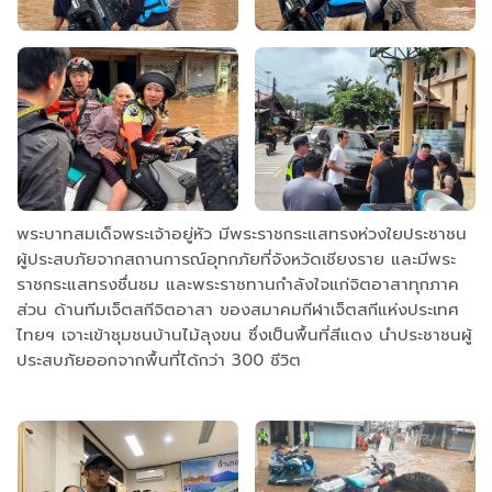
พระบาทสมเด็จพระเจ้าอยู่หัว มีพระราชกระแสทรงห่วงใยประชาชน
ผู้ประสบภัยจากสถานการณ์อุทกภัยที่จังหวัดเชียงราย และมีพระ
ราชกระแสทรงชื่นชม และพระราชทานกำลังใจแก่จิตอาสาทุกภาค
ส่วน ด้านทีมเจ็ตสกีจิตอาสา ของสมาคมกีฬาเจ็ตสกีแห่งประเทศ
ไทยฯ เจาะเข้าชุมชนบ้านไม้ลุงขน ซึ่งเป็นพื้นที่สีแดง นำประชาชนผู้
ประสบภัยออกจากพื้นที่ได้กว่า 300 ชีวิต