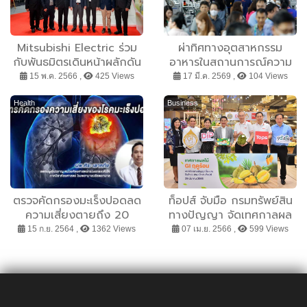
Mitsubishi Electric ร่วม
ผ่าทิศทางอุตสาหกรรม
กับพันธมิตรเดินหน้าผลักดัน
อาหารในสถานการณ์ความ
นวัตกรรมดิจิทัลต่อเนื่อง ขับ
ขัดแย้ง อินฟอร์มาฯ เผย
15 พ.ค. 2566 ,
425 Views
17 มี.ค. 2569 ,
104 Views
เคลื่อนอุตสาหกรรม ก้าวข้าม
อาเซียน-ไทย ผงาดคลัง
กับดัก ”ภาษีคาร์บอน” ยก
สำรองอาหารปลอดภัยของ
Health
Business
ระดับการพัฒนาสู่ความ
โลก ชี้เร่งใช้เทคโนโลยียก
ยั่งยืนของโลก
ระดับการผลิตและแปรรูป
พร้อมชูงาน ProPak Asia
2026 ศูนย์กลางการพัฒนา
อุตสาหกรรมอาหารยุคใหม่
ตรวจคัดกรองมะเร็งปอดลด
ท็อปส์ จับมือ กรมทรัพย์สิน
ความเสี่ยงตายถึง 20
ทางปัญญา จัดเทศกาลผล
เปอร์เซ็นต์
ไม้ GI ฤดูร้อน ยกระดับสินค้า
15 ก.ย. 2564 ,
1362 Views
07 เม.ย. 2566 ,
599 Views
GI ที่มีอัตลักษณ์ท้องถิ่นสู่
ตลาดพรีเมียม