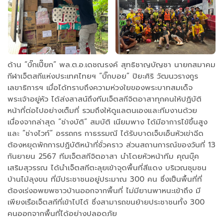
ด้าน “บิ๊กเปี๊ยก” พล.ต.อ.เดชณรงค์ สุทธิชาญบัญชา นายกสมาคม
กีฬาเจ็ตสกีแห่งประเทศไทยฯ “บิ๊กบอย” ปิยะศิริ วัฒนวรางกูร
เลขาธิการฯ เมื่อได้ทราบถึงความห่วงใยของพระบาทสมเด็จ
พระเจ้าอยู่หัว ได้ส่งสาสน์ถึงทีมเจ็ตสกีจิตอาสาทุกคนให้ปฏิบัติ
หน้าที่ต่อไปอย่างเต็มที่ รวมถึงให้ดูแลตนเองและทีมงานด้วย
เนื่องจากล่าสุด “ช่างบัติ” สมบัติ เนียมพาง ได้มีอาการไข้ขึ้นสูง
และ “ช่างไวท์” อรรถกร กาธรรมณี ได้รับบาดเจ็บเอ็นหัวเข่าฉีด
ต้องหยุดพักการปฏิบัติหน้าที่ชั่วคราว ส่วนสถานการณ์ของวันที่ 13
กันยายน 2567 ทีมเจ็ตสกีจิตอาสา นำโดยหัวหน้าทีม คุณบุ๊ค
เสริมสุวรรณ ได้นำเจ็ตสกีตะลุยเข้าจุดพื้นที่สีแดง บริเวณชุมชน
บ้านไม้ลุงขน ที่มีประชาชนอยู่ประมาณ 300 คน ซึ่งเป็นพื้นที่ที่
ต้องเร่งอพยพชาวบ้านออกจากพื้นที่ ไม่มียานพาหนะเข้าถึง มี
เพียงเรือเจ็ตสกีที่เข้าไปได้ ซึ่งสามารถขนย้ายประชาชนทั้ง 300
คนออกจากพื้นที่ได้อย่างปลอดภัย