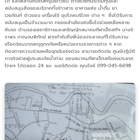
ได้ และเหล่านักเจ็ตสกีรุ่นเยาวชน ต่างช่วยกันระดมทุนและ
สนับสนุนสิ่งของบริจาคทั้งข้าวสาร อาหารแห้ง น้ำดื่ม ยา
เวชภัณฑ์ ข้าวของ เครื่องใช้ อุปโภคบริโภค ต่าง ๆ ซึ่งได้รับการ
สนับสนุนเป็นจำนวนมาก ทยอยลำเลียงส่งขึ้นไปช่วยเหลือหลาย
คันรถ ด้านรองเลขาธิการและเหรัญญิกสมาคมกีฬาเจ็ตสกีฯ นางจิ
ราพร กาญจนพิทักษ์ ฝากกำชับถึงพี่น้องประชาชนที่ได้รับความ
เดือดร้อนจากเหตุอุทกภัยหรือหน่วยงานราชการต่าง ๆ หาก
ต้องการความช่วยเหลือฉุกเฉินเร่งด่วน สามารถติดต่อ ศูนย์ปฎิบัติ
ภารกิจช่วยผู้ประสบภัยน้ำท่วม ของสมาคมกีฬาเจ็ตสกีแห่งประเทศ
ไทยฯ ได้ตลอด 24 ชม. เบอร์ติดต่อ คุณไอซ์ 099-045-6698