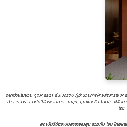
จากซ้ายไปขวา:
คุณกุลธิดา ลีนะบรรจง ผู้อำนวยการฝ่ายสื่อสารเชิงก
อำนวยการ สถาบันวิจัยระบบสาธารณสุข; คุณแมทธิว โคตส์ ผู้จัดการท
โรช 
สถาบันวิจัยระบบสาธารณสุข ร่วมกับ โรช ไทยแลน