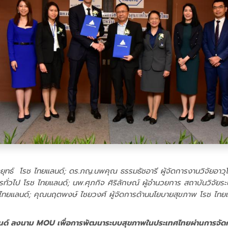
ลยุทธ์ โรช ไทยแลนด์; ดร.ภญ.นพคุณ ธรรมธัชอารี ผู้จัดการงานวิจัยอา
ั่วไป โรช ไทยแลนด์; นพ.ศุภกิจ ศิริลักษณ์ ผู้อำนวยการ สถาบันวิจัยร
ไทยแลนด์; คุณนฤตพงษ์ ไชยวงศ์ ผู้จัดการด้านนโยบายสุขภาพ โรช ไทย
ด์ ลงนาม MOU เพื่อการพัฒนาระบบสุขภาพในประเทศไทยผ่านการจัดการ ด