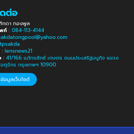
ิดต่อ
ศักดา ทองพูล
พท์
:
084-113-4144
sakdatongpool@yahoo.com
tpsakda
e
:
lensnews21
อ
:
41/166 เมโทรลักซ์ เกษตร ถนนประเสริฐมนูกิจ แขวง
ตจตุจักร กรุงเทพฯ 10900
้อมูลเว็บไซต์