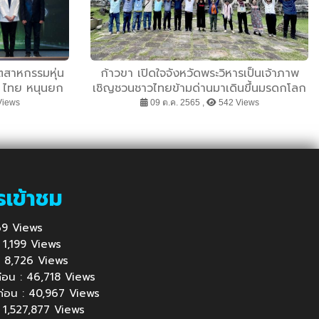
ตสาหกรรมหุ่น
ก้าวขา เปิดใจจังหวัดพระวิหารเป็นเจ้าภาพ
T ไทย หนุนยก
เชิญชวนชาวไทยข้ามด่านมาเดินขึ้นมรดกโลก
ฐาน P-mark
ปราสาทพระวิหารสานสัมพันธ์กับงาน Temple
Views
09 ต.ค. 2565 ,
542 Views
Walk NO. 1/2022 ขานรับแนวคิดฟื้นฟู
เศรษฐกิจด้วยการท่องเที่ยวส่งเสริมการค้า
ชายแดน
รเข้าชม
 969 Views
 : 1,199 Views
้ : 8,726 Views
นก่อน : 46,718 Views
นก่อน : 40,967 Views
: 1,527,877 Views