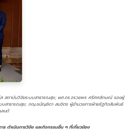
วุโส สถาบันวิจัยระบบสาธารณสุข; ผศ.ดร.จรวยพร ศรีศศลักษณ์ รองผู้
ะบบสาธารณสุข; ภญ.ชนัญชิดา สมจิตร ผู้อำนวยการฝ่ายรัฐกิจสัมพันธ์
แลนด์
ำเนินการวิจัย และกิจกรรมอื่น ๆ ที่เกี่ยวข้อง