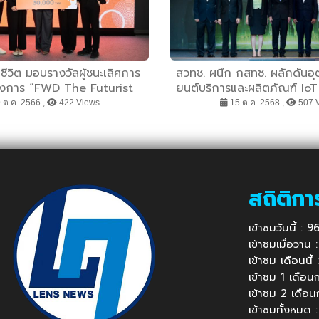
ีวิต มอบรางวัลผู้ชนะเลิศการ
สวทช. ผนึก กสทช. ผลักดันอุ
รงการ “FWD The Futurist
ยนต์บริการและผลิตภัณฑ์ Io
รรค์นวัตกรรมที่แตกต่าง เพื่อ
ระดับสู่อาเซียน ด้วยมาตร
 ต.ค. 2566 ,
422 Views
15 ต.ค. 2568 ,
507 
มมองของผู้คนที่มีต่อการประกัน
ชีวิต
สถิติกา
เข้าชมวันนี้ :
เข้าชมเมื่อวาน
เข้าชม เดือนนี
เข้าชม 1 เดือ
เข้าชม 2 เดือ
เข้าชมทั้งหมด 