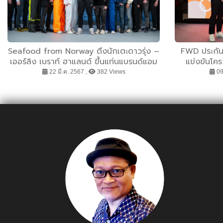
Seafood from Norway ดึงนักเตะดาวรุ่ง –
FWD ประกันช
เออร์ลิง เบราท์ ฮาแลนด์ ขึ้นแท่นแบรนด์แอม
แข่งขันโค
บาสเดอร์
2023” สร้างส
22 มี.ค. 2567 ,
382 Views
09
ร่วมเปลี่ยนมุ