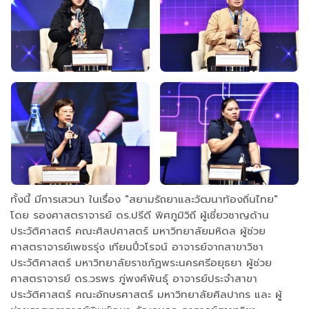
ทั้งนี้ มีการเสวนา ในเรื่อง "สยามรัถยาและวัฒนาท้องถิ่นไทย"
โดย รองศาสตราจารย์ ดร.ปรีดี พิศภูมิวิถี ผู้เชี่ยวชาญด้าน
ประวัติศาสตร์ คณะศิลปศาสตร์ มหาวิทยาลัยมหิดล ผู้ช่วย
ศาสตราจารย์เพชรรุ่ง เทียนปิ๋วโรจน์ อาจารย์จากสาขาวิชา
ประวัติศาสตร์ มหาวิทยาลัยราชภัฏพระนครศรีอยุธยา ผู้ช่วย
ศาสตราจารย์ ดร.วรพร ภู่พงศ์พันธุ์ อาจารย์ประจำสาขา
ประวัติศาสตร์ คณะอักษรศาสตร์ มหาวิทยาลัยศิลปากร และ ผู้