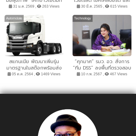
มื้อสุขภาพ ”เค้กข้าวโอ๊ตมัท
เวอเรสต์ เอคโค่สปอร์ต และ
ฉะนมพิสทาชิโอ” ทำง่าย ได้
มัสแตง สนับสนุน การ
31 ม.ค. 2569 ,
263 Views
30 มี.ค. 2565 ,
615 Views
ประโยชน์เต็มคำ
แข่งขันจักรยานรายการ
‘ทัวร์ ออฟ ไทยแลนด์’ ต่อ
Automobile
Technology
เนื่องเป็นปีที่ 3
สแกนเนีย พัฒนาเพิ่มรุ่น
“ศุภมาศ” รมว. อว. สั่งการ
มาตรฐานในสต๊อกพร้อมส่ง
“ทีม DSS” ลงพื้นที่ตรวจสอบ
มอบให้ลูกค้า
คุณภาพน้ำดื่มตู้หยอด
05 ต.ค. 2564 ,
1469 Views
10 ก.พ. 2567 ,
467 Views
เหรียญเพื่อสร้างมาตรการ
ความปลอดภัยแก่ประชาชน