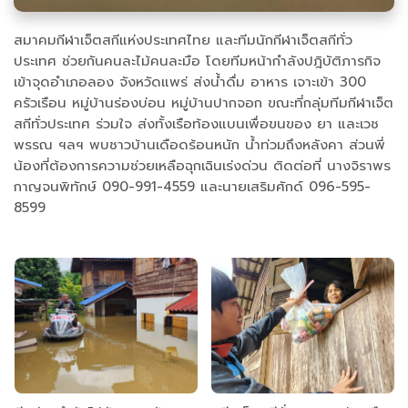
สมาคมกีฬาเจ็ตสกีแห่งประเทศไทย และทีมนักกีฬาเจ็ตสกีทั่ว
ประเทศ ช่วยกันคนละไม้คนละมือ โดยทีมหน้ากำลังปฎิบัติภารกิจ
เข้าจุดอำเภอลอง จังหวัดแพร่ ส่งน้ำดื่ม อาหาร เจาะเข้า 300
ครัวเรือน หมู่บ้านร่องบ่อน หมู่บ้านปากจอก ขณะที่กลุ่มทีมกีฬาเจ็ต
สกีทั่วประเทศ ร่วมใจ ส่งทั้งเรือท้องแบนเพื่อขนของ ยา และเวช
พรรณ ฯลฯ พบชาวบ้านเดือดร้อนหนัก น้ำท่วมถึงหลังคา ส่วนพี่
น้องที่ต้องการความช่วยเหลือฉุกเฉินเร่งด่วน ติดต่อที่ นางจิราพร
กาญจนพิทักษ์ 090-991-4559 และนายเสริมศักด์ 096-595-
8599