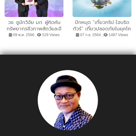
วช. ชูนักวิจัย มก. ผู้คิดค้น
ปักหมุด “เที่ยวทริป..ไฮบริด
ทรัพยากรชีวภาพสัตว์และจี
ทัวร์” เที่ยวปลอดภัยในยุคโค
โนมิกส์ของสัตว์ รับรางวัล
วิด ยุทธศาสตร์การท่อง
09 พ.ค. 2566 ,
529 Views
07 ก.ย. 2564 ,
1487 Views
นักวิจัยดีเด่นแห่งชาติ “สาขา
เที่ยวเชิงรุกเมืองรองรอบ
เกษตรศาสตร์และชีววิทยา”
กรุง(เทพฯ)
ปี 66