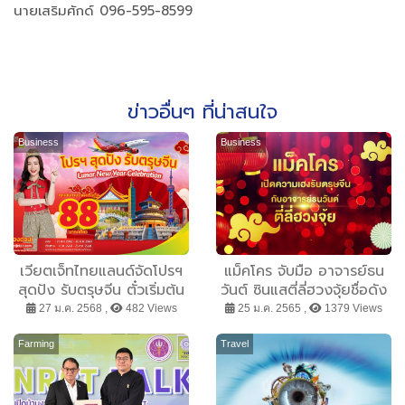
นายเสริมศักด์ 096-595-8599
ข่าวอื่นๆ ที่น่าสนใจ
Business
Business
เวียตเจ็ทไทยแลนด์จัดโปรฯ
แม็คโคร จับมือ อาจารย์ธน
สุดปัง รับตรุษจีน ตั๋วเริ่มต้น
วันต์ ซินแสตี่ลี่ฮวงจุ้ยชื่อดัง
เพียง 88 บาท
เผย 5 เคล็ดลับจัดร้าน
27 ม.ค. 2568 ,
482 Views
25 ม.ค. 2565 ,
1379 Views
อย่างไร “เปิดประตู รอทรัพย์
รับเฮง” เสริมธุรกิจปีขาล
Farming
Travel