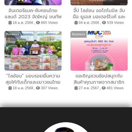
อินเตอร์แมค-ซับคอนไทย
จี๊ป ไลอ้อน ออโตโมบิล จับ
แลนด์ 2023 จัดใหญ่ ขนทัพ
มือ ยูเอส มอเตอร์ไบค์ และ
เทคโนโลยีนวัตกรรมสุดล้ำ
ALPHA X สร้าง
18 ม.ค. 2566 ,
865 Views
04 ต.ค. 2566 ,
539 Views
เป้าหมายปลดล็อกเพื่อยกระ
ปรากฏการณ์แพ็กคู่ ออกรถ
ดับอุตฯไทย ก้าวทันสู่โลก
จี๊ป พร้อม ฮาร์ลีย์-เดวิดสัน
Business
Business
อนาคต
ข้อเสนอเร้าใจ ผ่อน 59653
บาทต่อเดือน!
“ไลอ้อน” มอบรอยยิ้มความ
ขอเชิญชวนช้อปสนุกกับ
สุขให้กับเด็กและเยาวชนไทย
สินค้าคุณภาพจากสมาชิก
สนับสนุนงานวันเด็กแห่งชาติ
เครือข่าย Biz Club ทั่ว
18 ม.ค. 2568 ,
307 Views
27 ส.ค. 2567 ,
461 Views
ประเทศ ในงาน MOC Biz
Club Fair 2024 by DBD