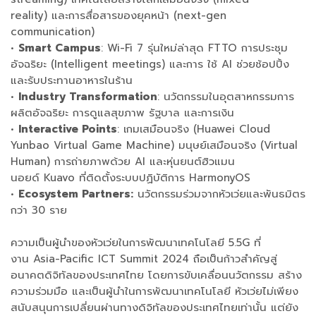
reality) และการสื่อสารของยุคหน้า (next-gen
communication)
•
Smart Campus
: Wi-Fi 7 รุ่นใหม่ล่าสุด FTTO การประชุม
อัจฉริยะ (Intelligent meetings) และการ ใช้ AI ช่วยช้อปปิ้ง
และรับประทานอาหารในร้าน
•
Industry Transformation
: นวัตกรรมในอุตสาหกรรมการ
ผลิตอัจฉริยะ การดูแลสุขภาพ รัฐบาล และการเงิน
•
Interactive Points
: เกมเสมือนจริง (Huawei Cloud
Yunbao Virtual Game Machine) มนุษย์เสมือนจริง (Virtual
Human) การถ่ายภาพด้วย AI และหุ่นยนต์ฮิวแมน
นอยด์ Kuavo ที่ติดตั้งระบบปฏิบัติการ HarmonyOS
•
Ecosystem Partners:
นวัตกรรมร่วมจากหัวเว่ยและพันธมิตร
กว่า 30 ราย
ความเป็นผู้นำของหัวเว่ยในการพัฒนาเทคโนโลยี 5.5G ที่
งาน Asia-Pacific ICT Summit 2024 ถือเป็นก้าวสำคัญสู่
อนาคตดิจิทัลของประเทศไทย โดยการขับเคลื่อนนวัตกรรม สร้าง
ความร่วมมือ และเป็นผู้นำในการพัฒนาเทคโนโลยี หัวเว่ยไม่เพียง
สนับสนุนการเปลี่ยนผ่านทางดิจิทัลของประเทศไทยเท่านั้น แต่ยัง