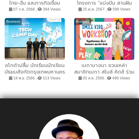
ไทย-จีน และภารกิจเชื่อม
โครงการ “แบ่งปัน สานฝัน
ธุรกิจวัฒนธรรมจากรุ่นสู่รุ่น
การศึกษา” ครั้งที่ 7 ณ
07 ก.ค. 2568 ,
394 Views
25 ต.ค. 2567 ,
599 Views
ของกลุ่มธุรกิจ TCP
โรงเรียนบ้านกองม่องทะ
จังหวัดกาญจนบุรี
Business
Business
อโกด้าปลื้ม นักเรียนนักเรียน
เมกาบางนา ชวนเหล่า
มัธยมสังกัดกรุงเทพมหานคร
สมาชิกเมกา สไมล์ คิดส์ ร่วม
กว่าพันคน ร่วม Agoda
เสริมสร้างทักษะ พร้อมเรียนรู้
18 พ.ย. 2566 ,
513 Views
05 ส.ค. 2566 ,
490 Views
Tech Camp Day สุดคึกคัก
อย่างสร้างสรรค์กับกิจกรรม
SMILE KIDS WEEKEND
WORKSHOP