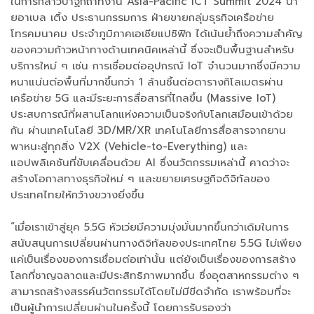
ในการกล่าวปาฐกถาที่งาน Asia-Pacific ICT Summit 2024 นา
ยอาเบล เติ้ง ประธานกรรมการ ฝ่ายขายกลุ่มธุรกิจเครือข่าย
โทรคมนาคม ประจำภูมิภาคเอเชียแปซิฟิก ได้เน้นย้ำถึงความสำคัญ
ของความก้าวหน้าทางด้านเทคนิคเหล่านี้ ซึ่งจะเป็นพื้นฐานสำหรับ
บริการใหม่ ๆ เช่น การเชื่อมต่ออุปกรณ์ IoT จำนวนมากซึ่งมีความ
หนาแน่นต่อพื้นที่มากขึ้นกว่า 1 ล้านชิ้นต่อตารางกิโลเมตรผ่าน
เครือข่าย 5G และมีระยะการสื่อสารที่ไกลขึ้น (Massive IoT)
ประสบการณ์ที่ผสานโลกแห่งความเป็นจริงกับโลกเสมือนเข้าด้วย
กัน ผ่านเทคโนโลยี 3D/MR/XR เทคโนโลยีการสื่อสารจากยาน
พาหนะสู่ทุกสิ่ง V2X (Vehicle-to-Everything) และ
แอปพลิเคชันที่ขับเคลื่อนด้วย AI ซึ่งนวัตกรรมเหล่านี้ คาดว่าจะ
สร้างโอกาสทางธุรกิจใหม่ ๆ และขยายเศรษฐกิจดิจิทัลของ
ประเทศไทยให้กว้างขวางยิ่งขึ้น
“เมื่อเราเข้าสู่ยุค 5.5G หัวเว่ยมีความมุ่งมั่นมากขึ้นกว่าเดิมในการ
สนับสนุนการเปลี่ยนผ่านทางดิจิทัลของประเทศไทย 5.5G ไม่เพียง
แค่เป็นเรื่องของการเชื่อมต่อเท่านั้น แต่ยังเป็นเรื่องของการสร้าง
โลกที่ชาญฉลาดและมีประสิทธิภาพมากขึ้น ซึ่งอุตสาหกรรมต่าง ๆ
สามารถสร้างสรรค์นวัตกรรมได้โดยไม่มีขีดจำกัด เราพร้อมที่จะ
เป็นผู้นำการเปลี่ยนผ่านในครั้งนี้ โดยการรับรองว่า