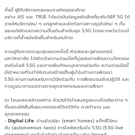
ทั้งนี้ ผู้ให้บริการเทเลคอมรายใหญ่ของไทย
อย่าง AIS และ TRUE ได้แบ่งปันข้อมูลเชิงลึกเกี่ยวกับวิธีที่ 5G ได้
ช่วยให้บริการใหม่ ๆ แก่ลูกค้าและเปิดโอกาสทางธุรกิจใหม่ ๆ ทั้ง
สองบริษัทแสดงความตื่นเต้นสำหรับยุค 5.5G โดยคาดหวังว่าจะมี
บริการที่ล้ำสมัยยิ่งขึ้นสำหรับคนไทย
ควบคู่กับการประชุมสุดยอดครั้งนี้ หัวเว่ยและจุฬาลงกรณ์
มหาวิทยาลัย ได้เปิดตัวความร่วมมือที่มุ่งเน้นการพัฒนานวัตกรรม
เทคโนโลยี 5.5G และการเพิ่มทักษะบุคลากรร่วมกัน ความร่วมมือนี้
มีเป้าหมายที่จะทำให้ประเทศไทยเป็นผู้นำในด้านการพัฒนา
5.5G ผ่านการส่งเสริมการวิจัยร่วมกัน การฝึกอบรมเชิงปฏิบัติ และ
การบูรณาการระหว่างภาคอุตสาหกรรมและการศึกษา
ณ โซนแสดงนิทรรศการ หัวเว่ยได้นำเสนอรูปแบบอัจฉริยะต่าง ๆ
ที่แสดงให้เห็นถึงอนาคตของชีวิตดิจิทัล การทำงาน และ
อุตสาหกรรม:
•
Digital Life
: บ้านอัจฉริยะ (smart homes) แท็กซี่ไร้คน
ขับ (autonomous taxis) การไลฟ์สตรีมมิ่ง 5.5G (5.5G live
streaming) เทคโนโลยีสร้างโลกเสมือนจริง (mixed