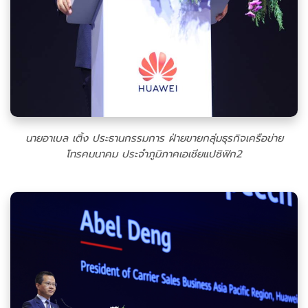
นายอาเบล เติ้ง ประธานกรรมการ ฝ่ายขายกลุ่มธุรกิจเครือข่าย
โทรคมนาคม ประจำภูมิภาคเอเชียแปซิฟิก2