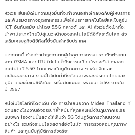
หัวเว่ย ยืนหยัดในความมุ่งมั่นที่จะทำงานอย่างใกล้ชิดกับผู้ให้บริการ
และพันธมิตรทางอุตสาหกรรมเพื่อให้บริการเทคโนโลยีและโซลูชัน
ICT อันทันสมัย นำโดย 5.5G คลาวด์ และ AI หัวเว่ยตั้งเป้าที่จะ
นำพาประเทศไทยไปสู่แนวหน้าของเทคโนโลยีดิจิทัลระดับโลก ส่ง
เสริมเศรษฐกิจดิจิทัลที่ยั่งยืนสำหรับประเทศ
นอกจากนี้ คำกล่าวปาฐกถาจากผู้นำอุตสาหกรรม รวมถึงตัวแทน
จาก GSMA และ ITU ได้เน้นย้ำถึงการเคลื่อนไหวระดับโลกของ
เทคโนโลยี 5.5G โดยเฉพาะในภูมิภาคต่าง ๆ เช่น จีนและ
ตะวันออกกลาง งานนี้ได้เน้นย้ำถึงศักยภาพของประเทศไทยและ
ภูมิภาคเอเชียแปซิฟิกในการเริ่มต้นแผนการพัฒนา 5.5G ภายใน
ปี 2567
หนึ่งในไฮไลท์ที่โดดเด่น คือ การนำเสนอจาก Midea Thailand ที่
จัดแสดงโรงงานอัจฉริยะที่ล้ำสมัยที่สุดแห่งหนึ่งในภูมิภาคเอเชีย
แปซิฟิก โรงงานนี้แสดงให้เห็นว่า 5G ได้ปฏิวัติการดำเนินงาน
อย่างไร รวมถึงระบบโลจิสติกส์อัตโนมัติ การตรวจสอบคุณภาพ
สินค้า และศูนย์ปฏิบัติการอัจฉริยะ