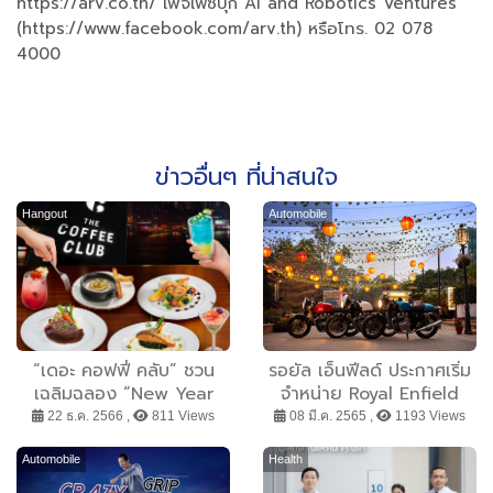
https://arv.co.th/ เพจเฟซบุ๊ก AI and Robotics Ventures
(https://www.facebook.com/arv.th) หรือโทร. 02 078
4000
ข่าวอื่นๆ ที่น่าสนใจ
Hangout
Automobile
“เดอะ คอฟฟี่ คลับ” ชวน
รอยัล เอ็นฟีลด์ ประกาศเริ่ม
เฉลิมฉลอง “New Year
จำหน่าย Royal Enfield
Celebration Set” เสิร์ฟ 6
650 Twins สีใหม่ล่าสุด ใน
22 ธ.ค. 2566 ,
811 Views
08 มี.ค. 2565 ,
1193 Views
คอร์สดินเนอร์ พร้อมชมพลุ
ประเทศไทยอย่างเป็นทางการ
ริมแม่น้ำเจ้าพระยา ส่งท้ายปี
Automobile
Health
เก่าต้อนรับปีใหม่