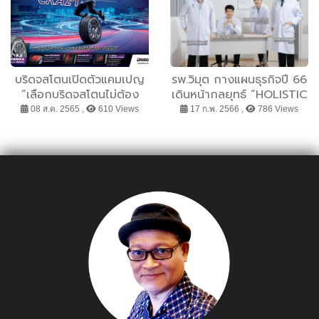
บริดจสโตนเปิดตัวแคมเปญ
รพ.วิมุต กางแผนธุรกิจปี 66
“เลือกบริดจสโตนไม่ต้อง
เดินหน้ากลยุทธ์ “HOLISTIC
WORRY, CRAZY ให้สุด” ใช้
HOSPITAL” เต็มรูปแบบ
08 ส.ค. 2565 ,
610 Views
17 ก.พ. 2566 ,
786 Views
ชีวิตให้สุดในสไตล์ตัวคุณเอง
เปิดตัวแคมเปญ Holistic
กับยางคุณภาพที่เชื่อถือได้
Care มอบความอุ่นใจด้วย
#ทีมแพทย์เฉพาะคุณ