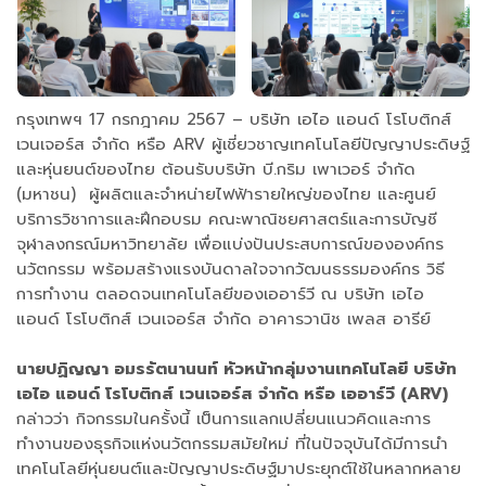
กรุงเทพฯ 17 กรกฎาคม 2567 – บริษัท เอไอ แอนด์ โรโบติกส์
เวนเจอร์ส จำกัด หรือ ARV ผู้เชี่ยวชาญเทคโนโลยีปัญญาประดิษฐ์
และหุ่นยนต์ของไทย ต้อนรับบริษัท บี.กริม เพาเวอร์ จำกัด
(มหาชน) ผู้ผลิตและจำหน่ายไฟฟ้ารายใหญ่ของไทย และศูนย์
บริการวิชาการและฝึกอบรม คณะพาณิชยศาสตร์และการบัญชี
จุฬาลงกรณ์มหาวิทยาลัย เพื่อแบ่งปันประสบการณ์ขององค์กร
นวัตกรรม พร้อมสร้างแรงบันดาลใจจากวัฒนธรรมองค์กร วิธี
การทำงาน ตลอดจนเทคโนโลยีของเออาร์วี ณ บริษัท เอไอ
แอนด์ โรโบติกส์ เวนเจอร์ส จำกัด อาคารวานิช เพลส อารีย์
นายปฏิญญา อมรรัตนานนท์ หัวหน้ากลุ่มงานเทคโนโลยี บริษัท
เอไอ แอนด์ โรโบติกส์ เวนเจอร์ส จำกัด หรือ เออาร์วี (ARV)
กล่าวว่า กิจกรรมในครั้งนี้ เป็นการแลกเปลี่ยนแนวคิดและการ
ทำงานของธุรกิจแห่งนวัตกรรมสมัยใหม่ ที่ในปัจจุบันได้มีการนำ
เทคโนโลยีหุ่นยนต์และปัญญาประดิษฐ์มาประยุกต์ใช้ในหลากหลาย