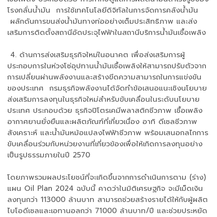
โรงกลั่นน้ำมัน การใช้เทคโนโลยีดิจิทัลในการจัดการคลังน้ำมัน
ผลักดันการขนส่งน้ำมันทางท่ออย่างเต็มประสิทธิภาพ และส่ง
เสริมการติดตั้งสถานีอัดประจุไฟฟ้าในสถานีบริการน้ำมันเชื้อเพลิง
4. ด้านการส่งเสริมธุรกิจใหม่ในอนาคต เพื่อส่งเสริมการผู้
ประกอบการในห่วงโซ่อุปทานน้ำมันเชื้อเพลิงให้สามารถปรับตัวจาก
การเปลี่ยนผ่านพลังงานและสร้างขีดความสามารถในการแข่งขัน
ของประเทศ กรมธุรกิจพลังงานได้จัดทำข้อเสนอแนะเชิงนโยบาย
ส่งเสริมการลงทุนในธุรกิจใหม่สำหรับขับเคลื่อนในระดับนโยบาย
ประเทศ ประกอบด้วย ธุรกิจปิโตรเคมีพลาสติกชีวภาพ เชื้อเพลิง
อากาศยานยั่งยืนและผลิตภัณฑ์ที่เกี่ยวเนื่อง อาทิ ดีเซลชีวภาพ
สังเคราะห์ และน้ำมันหม้อแปลงไฟฟ้าชีวภาพ พร้อมเสนอกลไกการ
ขับเคลื่อนร่วมกับหน่วยงานที่เกี่ยวข้องเพื่อให้เกิดการลงทุนอย่าง
เป็นรูปธรรมภายในปี 2570
โดยภาพรวมผลประโยชน์ที่จะเกิดขึ้นจากการดำเนินการตาม (ร่าง)
แผน Oil Plan 2024 ฉบับนี้ คาดว่าในมิติเศรษฐกิจ จะมีเม็ดเงิน
ลงทุนกว่า 113000 ล้านบาท สามารถช่วยสร้างรายได้ให้กับผู้ผลิต
ไบโอดีเซลและเอทานอลกว่า 71000 ล้านบาท/ปี และช่วยประหยัด