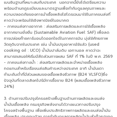
เบนซินฐานที่เหมาะสมกับประเทศ นอกจากนี้ยังได้เตรียมความ
พร้อมด้านกฎระเบียบและมาตรฐานเพื่อกำกับดูแลคุณภาพและ
ความปลอดภัยของการนำเชื้อเพลิงไฮโดรเจนมาใช้ในภาคขนส่งที่
คาดว่าจะพร้อมใช้เชิงพาณิชย์ในอนาคต
- ภาคขนส่งทางอากาศ : ส่งเสริมการผลิตและการใช้เชื้อเพลิง
อากาศยานยั่งยืน (Sustainable Aviation Fuel: SAF) เพื่อลด
การปล่อยก๊าซคาร์บอนไดออกไซด์ในภาคการบิน มุ่งใช้ศักยภาพ
วัตถุดิบจากในประเทศ เช่น น้ำมันปรุงอาหารใช้แล้ว (used
cooking oil : UCO) น้ำมันปาล์มดิบ เอทานอล คาดว่าจะ
สามารถเสนอให้เริ่มมีสัดส่วนการผสม SAF ที่ 1% ในปี พ.ศ. 2569
- ภาคขนส่งทางน้ำ : ส่งเสริมการผลิตและจำหน่ายเชื้อเพลิง
ทดแทนสำหรับเรือขนส่งสินค้าระหว่างประเทศ อาทิ น้ำมันเตา
กำมะถันต่ำที่มีส่วนผสมของเชื้อเพลิงชีวภาพ (B24 VLSFO)ซึ่ง
ปัจจุบันที่ตลาดสิงคโปร์มีการซื้อขาย B24 (ผสมเชื้อเพลิงชีวภาพ
24%)
3. ด้านการปรับปรุงโครงสร้างพื้นฐานด้านการผลิตและขนส่ง
น้ำมันเชื้อเพลิง กรมธุรกิจพลังงานได้วางแนวทางปรับปรุง
โครงสร้างพื้นฐาน เพื่อเพิ่มประสิทธิภาพการผลิตและขนส่งน้ำมัน
เชื้อเพลิง ประกอบด้วย การกำกับดูแลการผลิตน้ำมันสำเร็จรูปของ