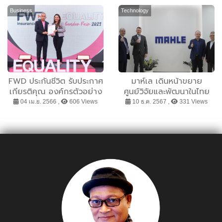
แหลมบาลีฮาย นั่งสปีดโบ๊ท
ใส่ใจวิทยาศาสตร์
ข้ามไปเล่นน้ำทะเลที่เกาะล้าน
Business
Technology
FWD ประกันชีวิต รับประกาศ
มาห์เล เดินหน้าขยาย
เกียรติคุณ องค์กรตัวอย่าง
ศูนย์วิจัยและพัฒนาในไทย
ด้านการส่งเสริมความเท่า
04 เม.ย. 2566 ,
606 Views
10 ธ.ค. 2567 ,
331 Views
เทียมระหว่างเพศ