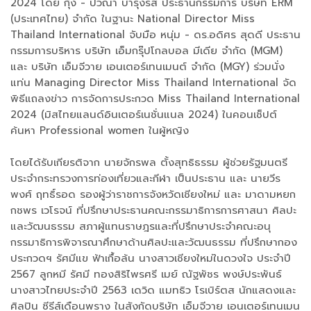
2024 โดย กุ้ง - ปวีณา บำรุงรส ประธานกรรมการ บริษัท ERM
(ประเทศไทย) จำกัด ในฐานะ National Director Miss
Thailand International จับมือ หนุ่ม - ดร.อดิศร สุดดี ประธาน
กรรมการบริหาร บริษัท เอ็มกรุ๊ปโกลบอล มีเดีย จำกัด (MGM)
และ บริษัท เอ็มจีวาย เอนเตอร์เทนเมนต์ จำกัด (MGY) ร่วมนั่ง
แท่น Managing Director Miss Thailand International จัด
พิธีแถลงข่าว การจัดการประกวด Miss Thailand International
2024 (มิสไทยแลนด์อินเตอร์เนชั่นแนล 2024) ในคอนเช็ปต์
ค้นหา Professional women ในผู้หญิง
โดยได้รับเกียรติจาก นายจักรพล ตั้งสุทธิธรรม ผู้ช่วยรัฐมนตรี
ประจำกระทรวงการท่องเที่ยวและกีฬา เป็นประธาน และ นายวีร
พงศ์ ฤทธิ์รอด รองผู้ว่าราชการจังหวัดเชียงใหม่ และ มาดามหยก
กชพร เวโรจน์ ที่ปรึกษาประธานคณะกรรมาธิการการศาสนา ศิลปะ
และวัฒนธรรม สภาผู้แทนราษฎรและที่ปรึกษาประจำคณะอนุ
กรรมาธิการพิจารณาศึกษาด้านศิลปะและวัฒนธรรม ที่ปรึกษากอง
ประกวดฯ รัศมีแข ฟ้าเกื้อล้น นางสาวเชียงใหม่ในดวงใจ ประจำปี
2567 ลูกหมี รัศมี ทองสิริไพรศรี เมย์ ณัฐพัชร พงษ์ประพันธ์
นางสาวไทยประจำปี 2563 เดวิด แมทธิว โรเบิร์ตส นักแสดงและ
ศิลปิน ซีรีส์เดือนพราง ในสังกัดบริษัท เอ็มจีวาย เอนเตอร์เทนเมน