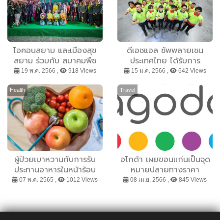
ไอคอนสยาม และเมืองสุข
ดีเอชแอล ซัพพลายเชน
สยาม ร่วมกับ สมาคมพืช
ประเทศไทย ได้รับการ
สวนแห่งประเทศไทย พร้อม
ยกย่องเป็น สถานที่ปฏิบัติ
19 พ.ค. 2566 ,
918 Views
15 ม.ค. 2566 ,
642 Views
ด้วยพันธมิตร จัดเทศกาล
งานยอดเยี่ยม (GREAT
งานผลไม้สุดยิ่งใหญ่
PLACE TO WORK®) ต่อ
Health
Travel
“Amazing Thai Fruit
เนื่องปีที่ 2
Paradise 2023”
ผู้ป่วยเบาหวานกับการรับ
อโกด้า เผยขอนแก่นเป็นจุด
ประทานอาหารในหน้าร้อน
หมายปลายทางราคา
ย่อมเยาที่สุด ในเดือนเมษ
07 พ.ค. 2565 ,
1012 Views
08 เม.ย. 2566 ,
845 Views
า’66