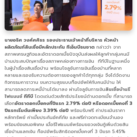
นายอธิศ วงศ์ศศิธร รองประธานเจ้าหน้าที่บริหาร หัวหน้า
ผลิตภัณฑ์สินเชื่อมีหลักประกัน ทีเอ็มบีธนชาต
กล่าวว่า จาก
สภาพเศรษฐกิจและอัตราดอกเบี้ยปัจจุบันส่งผลให้ลูกค้ากลุ่มคนมี
บ้านประสบปัญหาเรื่องสภาพคล่องทางการเงิน ทีทีบีในฐานะหนึ่ง
ในผู้นำเรื่องสินเชื่อบ้าน พร้อมโซลูชันการเงินเรื่องบ้านที่หลาก
หลายและรองรับความต้องการของลูกค้าได้ทุกกลุ่ม จึงได้จัดงาน
กิจกรรมคาราวาน ขนความสุขแบบท็อปอัพให้กับคนมีบ้าน ให้
สามารถลดภาระหนี้บ้านได้เบาลง ผ่านโซลูชันการเงิน
สินเชื่อบ้านรี
ไฟแนนซ์
ทีทีบี
โดดเด่นด้วยสิทธิประโยชน์ด้านดอกเบี้ย ที่สามารถ
เลือก
อัตราดอกเบี้ยคงที่ปีแรก 2.79% ต่อปี หรือดอกเบี้ยคงที่ 3
ปีแรกเริ่มต้นเพียง 3.39% ต่อปี
พร้อมรับฟรี ค่าประเมินราคา
หลักทรัพย์ ค่าเบี้ยประกันอัคคีภัย และฟรีค่าจดทะเบียนจำนอง
พร้อมข้อเสนอพิเศษ เมื่อรีไฟแนนซ์พร้อมขอวงเงินกู้เพิ่มด้วยสิน
เชื่อบ้านแลกเงิน ท็อปอัพรับสิทธิดอกเบี้ยคงที่ 3 ปีแรก 5.45%