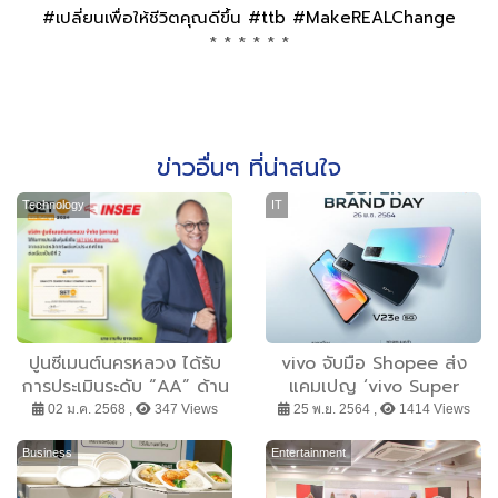
#เปลี่ยนเพื่อให้ชีวิตคุณดีขึ้น #ttb #MakeREALChange
* * * * * *
ข่าวอื่นๆ ที่น่าสนใจ
Technology
IT
ปูนซีเมนต์นครหลวง ได้รับ
vivo จับมือ Shopee ส่ง
การประเมินระดับ “AA” ด้าน
แคมเปญ ‘vivo Super
ESG Rating จาก SET เป็น
Brand Day’ จัดเต็มกับ
02 ม.ค. 2568 ,
347 Views
25 พ.ย. 2564 ,
1414 Views
ปีที่สองติดต่อกัน
โปรโมชันกองทัพสมาร์ตโฟน
และแกดเจ็ตจาก vivo ลด
Business
Entertainment
สูงสุด 50% เฉพาะ 26 พ.ย.