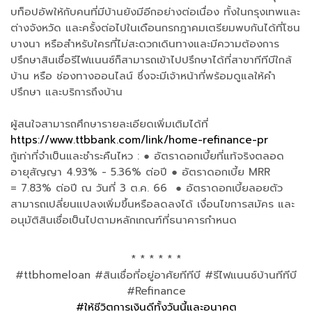
บท็อปอัพให้กับคนที่มีบ้านยังมีอีกอย่างต่อเนื่อง ทั้งในกรุงเทพและ
ต่างจังหวัด และครั้งต่อไปในเดือนกรกฎาคมเตรียมพบกันได้ที่โซน
บางนา หรือสำหรับใครที่ไม่สะดวกเดินทางและมีความต้องการ
ปรึกษาสินเชื่อรีไฟแนนซ์ก็สามารถเข้าไปปรึกษาได้ที่สาขาทีทีบีใกล้
บ้าน หรือ ช่องทางออนไลน์ ซึ่งจะมีเจ้าหน้าที่พร้อมดูแลให้คำ
ปรึกษา และบริการถึงบ้าน
ผู้สนใจสามารถศึกษารายละเอียดเพิ่มเติมได้ที่
https://www.ttbbank.com/link/home-refinance-pr
กู้เท่าที่จำเป็นและชำระคืนไหว : ● อัตราดอกเบี้ยที่แท้จริงตลอด
อายุสัญญา 4.93% - 5.36% ต่อปี ● อัตราดอกเบี้ย MRR
= 7.83% ต่อปี ณ วันที่ 3 ต.ค. 66 ● อัตราดอกเบี้ยลอยตัว
สามารถเปลี่ยนแปลงเพิ่มขึ้นหรือลดลงได้ เงื่อนไขการสมัคร และ
อนุมัติสินเชื่อเป็นไปตามหลักเกณฑ์ที่ธนาคารกำหนด
* * * * * *
#ttbhomeloan #สินเชื่อที่อยู่อาศัยทีทีบี #รีไฟแนนซ์บ้านทีทีบี
#Refinance
#ให้ชีวิตการเงินดีทั้งวันนี้และอนาคต