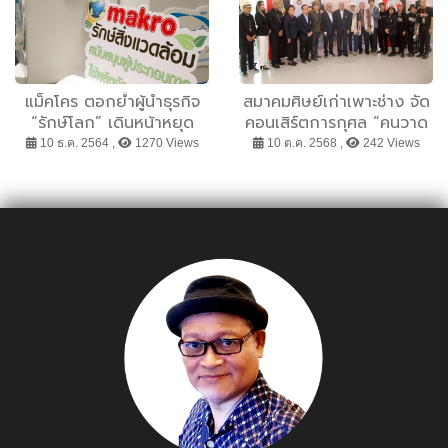
นี้ วันเดียวเท่านั้น!
แม็คโคร ตอกย้ำผู้นำธุรกิจ
สมาคมศิษย์เก่าเพาะช่าง จัด
“รักษ์โลก” เดินหน้าหยุด
คอนเสิร์ตการกุศล “คนวาด
จำหน่ายโฟมบรรจุอาหารทุก
รูป : วันวาน วันนี้”
10 ธ.ค. 2564 ,
1270 Views
10 ต.ค. 2568 ,
242 Views
สาขาทั่วประเทศ พร้อมปัก
หมุดเป็นแหล่งรวมบรรจุ
ภัณฑ์เป็นมิตรต่อสิ่งแวดล้อม