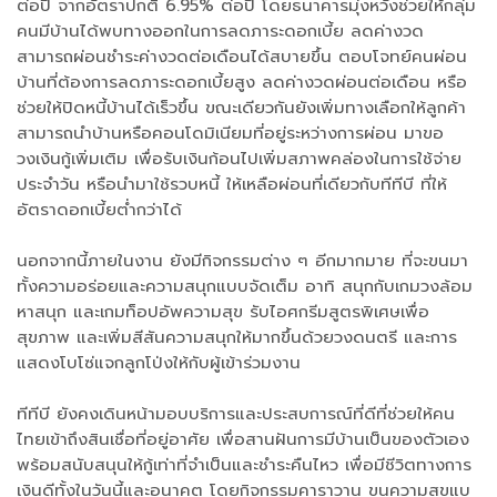
ต่อปี จากอัตราปกติ 6.95% ต่อปี โดยธนาคารมุ่งหวังช่วยให้กลุ่ม
คนมีบ้านได้พบทางออกในการลดภาระดอกเบี้ย ลดค่างวด
สามารถผ่อนชำระค่างวดต่อเดือนได้สบายขึ้น ตอบโจทย์คนผ่อน
บ้านที่ต้องการลดภาระดอกเบี้ยสูง ลดค่างวดผ่อนต่อเดือน หรือ
ช่วยให้ปิดหนี้บ้านได้เร็วขึ้น ขณะเดียวกันยังเพิ่มทางเลือกให้ลูกค้า
สามารถนำบ้านหรือคอนโดมิเนียมที่อยู่ระหว่างการผ่อน มาขอ
วงเงินกู้เพิ่มเติม เพื่อรับเงินก้อนไปเพิ่มสภาพคล่องในการใช้จ่าย
ประจำวัน หรือนำมาใช้รวบหนี้ ให้เหลือผ่อนที่เดียวกับทีทีบี ที่ให้
อัตราดอกเบี้ยต่ำกว่าได้
นอกจากนี้ภายในงาน ยังมีกิจกรรมต่าง ๆ อีกมากมาย ที่จะขนมา
ทั้งความอร่อยและความสนุกแบบจัดเต็ม อาทิ สนุกกับเกมวงล้อม
หาสนุก และเกมท็อปอัพความสุข รับไอศกรีมสูตรพิเศษเพื่อ
สุขภาพ และเพิ่มสีสันความสนุกให้มากขึ้นด้วยวงดนตรี และการ
แสดงโบโซ่แจกลูกโป่งให้กับผู้เข้าร่วมงาน
ทีทีบี ยังคงเดินหน้ามอบบริการและประสบการณ์ที่ดีที่ช่วยให้คน
ไทยเข้าถึงสินเชื่อที่อยู่อาศัย เพื่อสานฝันการมีบ้านเป็นของตัวเอง
พร้อมสนับสนุนให้กู้เท่าที่จำเป็นและชำระคืนไหว เพื่อมีชีวิตทางการ
เงินดีทั้งในวันนี้และอนาคต โดยกิจกรรมคาราวาน ขนความสุขแบ