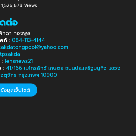
 : 1,526,678 Views
ิดต่อ
ศักดา ทองพูล
พท์
:
084-113-4144
sakdatongpool@yahoo.com
tpsakda
e
:
lensnews21
อ
:
41/166 เมโทรลักซ์ เกษตร ถนนประเสริฐมนูกิจ แขวง
ตจตุจักร กรุงเทพฯ 10900
้อมูลเว็บไซต์