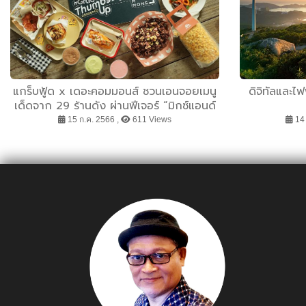
แกร็บฟู้ด x เดอะคอมมอนส์ ชวนเอนจอยเมนู
ดิจิทัลและไฟ
เด็ดจาก 29 ร้านดัง ผ่านฟีเจอร์ “มิกซ์แอนด์
แมทช์”
15 ก.ค. 2566 ,
611 Views
14 