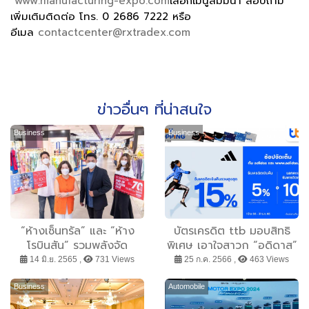
www.manufacturing-expo.com
เลือกเมนูสัมมนา สอบถาม
เพิ่มเติมติดต่อ โทร. 0 2686 7222 หรือ
อีเมล
contactcenter@rxtradex.com
ข่าวอื่นๆ ที่น่าสนใจ
Business
Business
“ห้างเซ็นทรัล” และ “ห้าง
บัตรเครดิต ttb มอบสิทธิ
โรบินสัน” รวมพลังจัด
พิเศษ เอาใจสาวก “อดิดาส”
มหกรรมเซลครั้งยิ่งใหญ่
รับเครดิตเงินคืนรวมสูงสุด
14 มิ.ย. 2565 ,
731 Views
25 ก.ค. 2566 ,
463 Views
“CENTRAL / ROBINSON
15%
END OF SEASON SALE”
Business
Automobile
ชวนนักช้อปฉลองเปิดประเทศ