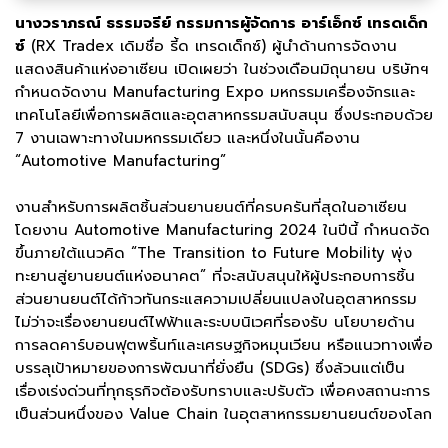
นางวราภรณ์ ธรรมจรีย์ กรรมการผู้จัดการ อาร์เอ็กซ์ เทรดเด็ก
ซ์
(RX Tradex เดิมชื่อ รี้ด เทรดเด็กซ์) ผู้นำด้านการจัดงาน
แสดงสินค้าแห่งอาเซียน เปิดเผยว่า ในช่วงเดือนมิถุนายน บริษัทฯ
กำหนดจัดงาน Manufacturing Expo มหกรรมเครื่องจักรและ
เทคโนโลยีเพื่อการผลิตและอุตสาหกรรมสนับสนุน ซึ่งประกอบด้วย
7 งานเฉพาะทางในมหกรรมเดียว และหนึ่งในนั้นคืองาน
“Automotive Manufacturing”
งานสำหรับการผลิตชิ้นส่วนยานยนต์ที่ครบครันที่สุดในอาเซียน
โดยงาน Automotive Manufacturing 2024 ในปีนี้ กำหนดจัด
ขึ้นภายใต้แนวคิด “The Transition to Future Mobility พุ่ง
ทะยานสู่ยานยนต์แห่งอนาคต” ที่จะสนับสนุนให้ผู้ประกอบการชิ้น
ส่วนยานยนต์ได้ก้าวทันกระแสความเปลี่ยนแปลงในอุตสาหกรรม
ไม่ว่าจะเรื่องยานยนต์ไฟฟ้าและระบบนิเวศที่รองรับ นโยบายด้าน
การลดคาร์บอนฟุตพริ้นท์และเศรษฐกิจหมุนเวียน หรือแนวทางเพื่อ
บรรลุเป้าหมายของการพัฒนาที่ยั่งยืน (SDGs) ซึ่งล้วนแต่เป็น
เรื่องเร่งด่วนที่ทุกธุรกิจต้องรับทราบและปรับตัว เพื่อคงสถานะการ
เป็นส่วนหนึ่งของ Value Chain ในอุตสาหกรรมยานยนต์ของโลก