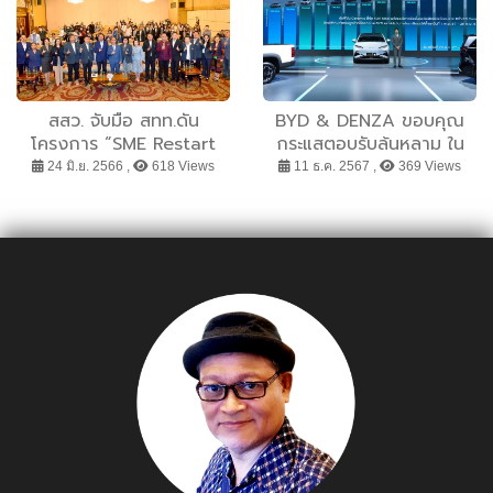
อัดแน่นสเปเชียลดีลสุดคุ้ม
ลดสูงสุด 70%
สสว. จับมือ สทท.ดัน
BYD & DENZA ขอบคุณ
โครงการ “SME Restart
กระแสตอบรับล้นหลาม ใน
2566”
งานมหกรรมยานยนต์ครั้งที่
24 มิ.ย. 2566 ,
618 Views
11 ธ.ค. 2567 ,
369 Views
41 ด้วยยอดจองทะลุ 7615
คัน พร้อมกระแสตอบรับของ
BYD SEALION 7