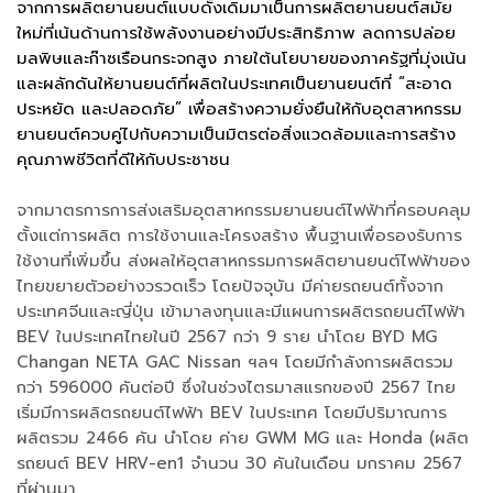
จากการผลิตยานยนต์แบบดั้งเดิมมาเป็นการผลิตยานยนต์สมัย
ใหม่ที่เน้นด้านการใช้พลังงานอย่างมีประสิทธิภาพ ลดการปล่อย
มลพิษและก๊าซเรือนกระจกสูง ภายใต้นโยบายของภาครัฐที่มุ่งเน้น
และผลักดันให้ยานยนต์ที่ผลิตในประเทศเป็นยานยนต์ที่ “สะอาด
ประหยัด และปลอดภัย” เพื่อสร้างความยั่งยืนให้กับอุตสาหกรรม
ยานยนต์ควบคู่ไปกับความเป็นมิตรต่อสิ่งแวดล้อมและการสร้าง
คุณภาพชีวิตที่ดีให้กับประชาชน
จากมาตรการการส่งเสริมอุตสาหกรรมยานยนต์ไฟฟ้าที่ครอบคลุม
ตั้งแต่การผลิต การใช้งานและโครงสร้าง พื้นฐานเพื่อรองรับการ
ใช้งานที่เพิ่มขึ้น ส่งผลให้อุตสาหกรรมการผลิตยานยนต์ไฟฟ้าของ
ไทยขยายตัวอย่างวรวดเร็ว โดยปัจจุบัน มีค่ายรถยนต์ทั้งจาก
ประเทศจีนและญี่ปุ่น เข้ามาลงทุนและมีแผนการผลิตรถยนต์ไฟฟ้า
BEV ในประเทศไทยในปี 2567 กว่า 9 ราย นำโดย BYD MG
Changan NETA GAC Nissan ฯลฯ โดยมีกำลังการผลิตรวม
กว่า 596000 คันต่อปี ซึ่งในช่วงไตรมาสแรกของปี 2567 ไทย
เริ่มมีการผลิตรถยนต์ไฟฟ้า BEV ในประเทศ โดยมีปริมาณการ
ผลิตรวม 2466 คัน นำโดย ค่าย GWM MG และ Honda (ผลิต
รถยนต์ BEV HRV-en1 จำนวน 30 คันในเดือน มกราคม 2567
ที่ผ่านมา