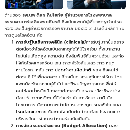
ด้านของ
รศ.นพ.ดิลก ภิยโยทัย ผู้อำนวยการโรงพยาบาล
ธรรมศาสตร์เฉลิมพระเกียรติ
ซึ่งเป็นแพทย์ผู้เชี่ยวชาญด้านโรค
หัวใจและเป็นผู้อำนวยการโรงพยาบาล มองไว้ 2 ประเด็นหลักๆ ใน
การดูแลโรคอ้วน คือ
การรับรู้ในเชิงทางคลินิก (clinical)
มีการรับรู้มากขึ้นอย่าง
ต่อเนื่องว่าโรคอ้วนเป็นสาเหตุก่อให้มีโรคร่วม ทั้งเบาหวาน
ไขมันในเลือดสูง ความดัน ซึ่งสัมพันธ์กับความอ้วน และก่อ
ให้เกิดโรคแทรกซ้อน เช่น ภาวะหัวใจล้มเหลว ภาวะหยุด
หายใจขณะหลับ
ภาวะปอดทำงานผิดปกติ
ฯลฯ ซึ่งคนไข้
ต้องปฏิบัติเพื่อลดความเสี่ยงนั้นๆ ควบคู่กับการใช้ยา โดย
แพทย์จะรักษาควบคู่กันไป แต่ก็พบปัญหายุ่งยากเพื่อให้
คนไข้ลดน้ำหนักเนื่องจากต้องอาศัยสหสาขาวิชาชีพอย่าง
น้อย 5 สาขาหลักๆ ที่มีส่วนร่วมในการรักษา อาทิ นัก
โภชนาการ นักกายภาพบำบัด หมอกระดูก หมอหัวใจ หมอ
โรคปอดและทางเดินหายใจ
เป็นต้น โดยต้องประสานและ
บริหารจัดการในการทำงานร่วมกันเป็นทีม
การจัดสรรงบประมาณ (Budget Allocation)
มอง