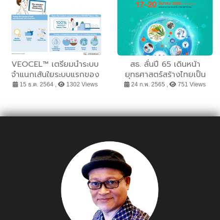
VEOCEL™ เตรียมนำระบบ
สธ. ลั่นปี 65 เดินหน้า
จำแนกเส้นใยระบบแรกของ
ยุทธศาสตร์สร้างไทยเป็น
อุตสาหกรรม มาใช้ใน
ศูนย์กลางด้านการแพทย์และ
15 ธ.ค. 2564 ,
1302 Views
24 ก.พ. 2565 ,
751 Views
ประเทศไทย ตอบรับกระแส
สาธารณสุขของโลก เตรียม
ตลาด เปิดเผยวัตถุดิบที่ใช้ใน
ใช้งานไทยแลนด์ อินเตอร์
อุตสาหกรรมความงามอย่าง
เนชั่นแนล เฮลท์ เอ็กซ์โป
โปร่งใส
2022 เป็นเวทีประชุมวิชาการ
ทางการแพทย์และ
สาธารณสุขระดับนานาชาติ