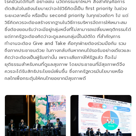
โรคอ้วนได้ทันที อย่างเช่น นวัตกรรมยาใหม่ๆ สิ่งสำคัญคือการ
ตัดสินใจในเชิงนโยบายว่าจะใช้วิธีคิดนี้เป็น first priority ในช่วง
ระยะเวลาหนึ่ง หรือเป็น second priority ในทุกช่วงถัดๆ ไป แต่
วิธีคิดควรจะต้องสร้างรากฐานในวิธีการบริหารจัดการให้เหมาะสม
ซึ่งต้องยอมรับว่าจะมีอยู่กลุ่มหนึ่งที่ไม่สามารถเปลี่ยนพฤติกรรมได้
แต่ภาครัฐจะต้องคิดว่าจะดูแลคนกลุ่มนี้ในมิติใด ที่สำคัญการ
ทำงานจะต้อง Give and Take คือทุกฝ่ายต้องร่วมมือกัน รวม
ถึงภาคประชาชนด้วย ในทางกลับกันหากคนไข้รอรับอย่างเดียวและ
คิดว่าจะต้องเป็นผู้รับเท่านั้น เพราะเสียภาษีให้รัฐแล้ว ก็จะไม่
ยุติธรรมสำหรับคนที่ดูแลสุขภาพ โดยประชาชนที่มีสุขภาพดีจึง
ควรจะได้รับสิทธิประโยชน์เพิ่มขึ้น ซึ่งภาครัฐควรมีนโยบายหรือ
กลไกเพื่อกระตุ้นให้คนไทยอยากมีสุขภาพดี