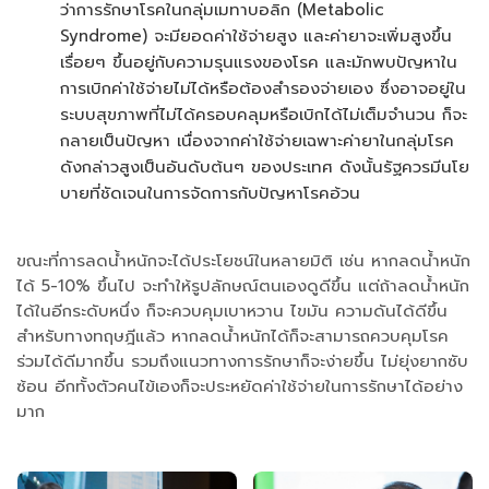
ว่าการรักษาโรคในกลุ่มเมทาบอลิก (Metabolic
Syndrome) จะมียอดค่าใช้จ่ายสูง และค่ายาจะเพิ่มสูงขึ้น
เรื่อยๆ ขึ้นอยู่กับความรุนแรงของโรค และมักพบปัญหาใน
การเบิกค่าใช้จ่ายไม่ได้หรือต้องสำรองจ่ายเอง ซึ่งอาจอยู่ใน
ระบบสุขภาพที่ไม่ได้ครอบคลุมหรือเบิกได้ไม่เต็มจำนวน ก็จะ
กลายเป็นปัญหา เนื่องจากค่าใช้จ่ายเฉพาะค่ายาในกลุ่มโรค
ดังกล่าวสูงเป็นอันดับต้นๆ ของประเทศ ดังนั้นรัฐควรมีนโย
บายที่ชัดเจนในการจัดการกับปัญหาโรคอ้วน
ขณะที่การลดน้ำหนักจะได้ประโยชน์ในหลายมิติ เช่น หากลดน้ำหนัก
ได้ 5-10% ขึ้นไป จะทำให้รูปลักษณ์ตนเองดูดีขึ้น แต่ถ้าลดน้ำหนัก
ได้ในอีกระดับหนึ่ง ก็จะควบคุมเบาหวาน ไขมัน ความดันได้ดีขึ้น
สำหรับทางทฤษฎีแล้ว หากลดน้ำหนักได้ก็จะสามารถควบคุมโรค
ร่วมได้ดีมากขึ้น รวมถึงแนวทางการรักษาก็จะง่ายขึ้น ไม่ยุ่งยากซับ
ซ้อน อีกทั้งตัวคนไข้เองก็จะประหยัดค่าใช้จ่ายในการรักษาได้อย่าง
มาก