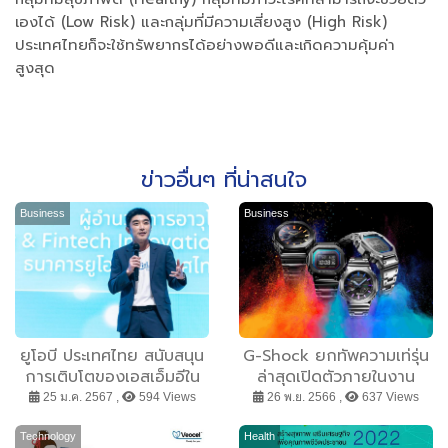
เองได้ (Low Risk) และกลุ่มที่มีความเสี่ยงสูง (High Risk)
ประเทศไทยก็จะใช้ทรัพยากรได้อย่างพอดีและเกิดความคุ้มค่า
สูงสุด
ข่าวอื่นๆ ที่น่าสนใจ
Business
Business
ยูโอบี ประเทศไทย สนับสนุน
G-Shock ยกทัพความเท่รุ่น
การเติบโตของเอสเอ็มอีใน
ล่าสุดเปิดตัวภายในงาน
ภาคธุรกิจท่องเที่ยว กับ
“Central The Ultimate
25 ม.ค. 2567 ,
594 Views
26 พ.ย. 2566 ,
637 Views
โครงการ Sustainability
Watch Fair2023”
Innovation
Technology
Health