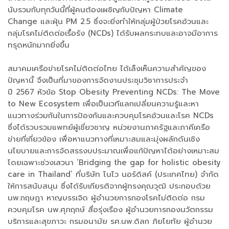
นับรวมกับทุกวันนี้ที่ผู้คนต้องเผชิญกับปัญหา Climate
Change และฝุ่น PM 2.5 ซึ่งจะยิ่งทำให้กลุ่มผู้ป่วยโรคอ้วนและ
กลุ่มโรคไม่ติดต่อเรื้อรัง (NCDs) ได้รับผลกระทบและอาจมีอาการ
ทรุดหนักมากยิ่งขึ้น
สมาคมเครือข่ายโรคไม่ติดต่อไทย ได้เล็งเห็นความสำคัญของ
ปัญหานี้ จึงเป็นที่มาของการจัดงานประชุมวิชาการประจำ
ปี 2567 หัวข้อ Stop Obesity Preventing NCDs: The Move
to New Ecosystem เพื่อเป็นเวทีแลกเปลี่ยนความรู้และหา
แนวทางร่วมกันในการป้องกันและควบคุมโรคอ้วนและโรค NCDs
ซึ่งได้รวบรวมแพทย์ผู้เชี่ยวชาญ หน่วยงานภาครัฐและภาคีเครือ
ข่ายที่เกี่ยวข้อง เพื่อหาแนวทางที่เหมาะสมและมุ่งผลักดันเชิง
นโยบายและการจัดสรรงบประมาณเพื่อแก้ปัญหาได้อย่างเหมาะสม
โดยเฉพาะช่วงเสวนา ‘Bridging the gap for holistic obesity
care in Thailand’ ที่บริษัท โนโว นอร์ดิสค์ (ประเทศไทย) จำกัด
ให้การสนับสนุน ซึ่งได้รับเกียรติจากผู้ทรงคุณวุฒิ ประกอบด้วย
นพ.กฤษฎา หาญบรรเจิด ผู้อำนวยการกองโรคไม่ติดต่อ กรม
ควบคุมโรค นพ.ศุภฤกษ์ สื่อรุ่งเรือง ผู้อำนวยการกองนวัตกรรม
บริการและสุขภาวะ กรมอนามัย รศ.นพ.ดิลก ภิยโยทัย ผู้อำนวย