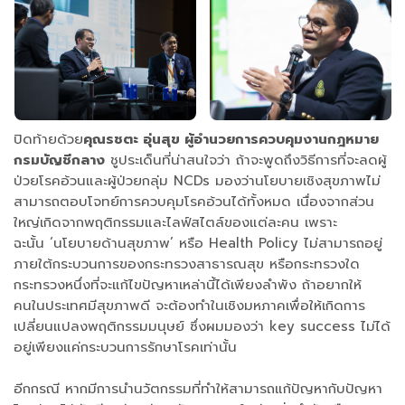
ปิดท้ายด้วย
คุณรชตะ อุ่นสุข ผู้อำนวยการควบคุมงานกฎหมาย
กรมบัญชีกลาง
ชูประเด็นที่น่าสนใจว่า ถ้าจะพูดถึงวิธีการที่จะลดผู้
ป่วยโรคอ้วนและผู้ป่วยกลุ่ม NCDs มองว่านโยบายเชิงสุขภาพไม่
สามารถตอบโจทย์การควบคุมโรคอ้วนได้ทั้งหมด เนื่องจากส่วน
ใหญ่เกิดจากพฤติกรรมและไลฟ์สไตล์ของแต่ละคน เพราะ
ฉะนั้น ‘นโยบายด้านสุขภาพ’ หรือ Health Policy ไม่สามารถอยู่
ภายใต้กระบวนการของกระทรวงสาธารณสุข หรือกระทรวงใด
กระทรวงหนึ่งที่จะแก้ไขปัญหาเหล่านี้ได้เพียงลำพัง ถ้าอยากให้
คนในประเทศมีสุขภาพดี จะต้องทำในเชิงมหภาคเพื่อให้เกิดการ
เปลี่ยนแปลงพฤติกรรมมนุษย์ ซึ่งผมมองว่า key success ไม่ได้
อยู่เพียงแค่กระบวนการรักษาโรคเท่านั้น
อีกกรณี หากมีการนำนวัตกรรมที่ทำให้สามารถแก้ปัญหากับปัญหา