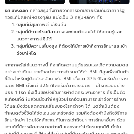
รศ.นพ.ดิลก
กล่าวสรุปทิ้งท้ายจากการอภิปรายร่วมกันว่าภาครัฐ
ควรแก้ปัญหาให้ตรงกุล่ม แบ่งเป็น 3 กลุ่มหลักๆ คือ
กลุ่มที่มีสุขภาพดี มีเงินคืน
กลุ่มที่มีภาวะโรคที่สามารถจะช่วยตัวเองได้ ให้ความรู้และ
แนวทางการปฏิบัติ
กลุ่มที่มีความเสี่ยงสูง ก็ต้องให้มีการเข้าถึงการรักษาและเข้า
ถึงยาให้ได้
หากภาครัฐใช้แนวทางนี้ ก็จะเกิดความยุติธรรมและเกิดความสมดุล
อย่างเท่าเทียม ยกตัวอย่าง การกำหนดใช้ค่า BMI ที่สูงเพื่อเป็นตัว
ชี้วัดสำหรับผู้ป่วยโรคอ้วน เช่น BMI ตั้งแต่ 37.5 กิโลกรัม/ตาราง
เมตร BMI ตั้งแต่ 32.5 กิโลกรัม/ตารางเมตร มีโรคร่วมอย่าง
น้อย 1 โรค ซึ่งเป็นข้อบ่งชี้ในการผ่าตัดกระเพาะอาหาร ถือเป็นตัว
สะท้อนที่ดี ในส่วนนี้จะทำให้ผู้ป่วยโรคอ้วนสามารถเข้าถึงการรักษา
ได้และยังช่วยลดความเสี่ยงของโรคต่างๆ ได้ แต่จำเป็นต้อง
กำหนดตัวชี้วัดให้ชัดเจนและเคร่งครัด รวมถึงต้องคำนึงถึงวิธีการ
รักษาใหม่ๆ โดยใช้หลักเกณฑ์ในการเข้าถึงยา การรักษาอื่นๆ ด้วย
เกณฑ์ที่มีการคัดสรรมาอย่างดี และหากทำได้ครบทุกมิติ ทั้งใน
กลุ่มที่มีสุขภาพดี (Healthy) กลุ่มที่มีภาวะโรคที่สามารถจะช่วยตัว