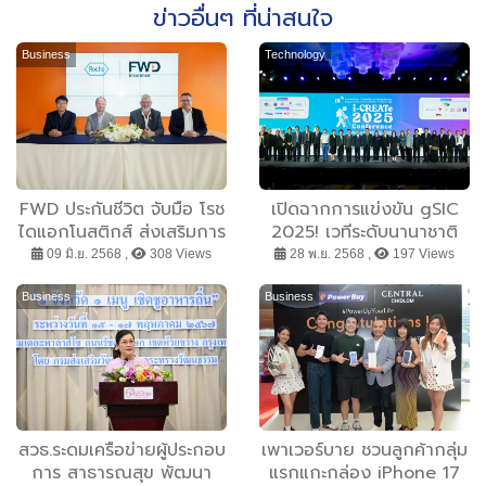
ข่าวอื่นๆ ที่น่าสนใจ
Business
Technology
FWD ประกันชีวิต จับมือ โรช
เปิดฉากการแข่งขัน gSIC
ไดแอกโนสติกส์ ส่งเสริมการ
2025! เวทีระดับนานาชาติ
ดูแลสุขภาพเชิงป้องกัน ใน
เฟ้นหาสุดยอดนวัตกรรม ยก
09 มิ.ย. 2568 ,
308 Views
28 พ.ย. 2568 ,
197 Views
โครงการ FWD HealthyMe
ระดับคุณภาพชีวิตคนพิการ
– Liver Health
และผู้สูงวัยด้วยวิทยาศาสตร์
Business
Business
Programme โปรแกรม
และเทคโนโลยี ในงาน i-
ตรวจคัดกรองมะเร็งตับ
CREATe 2025
สวธ.ระดมเครือข่ายผู้ประกอบ
เพาเวอร์บาย ชวนลูกค้ากลุ่ม
การ สาธารณสุข พัฒนา
แรกแกะกล่อง iPhone 17