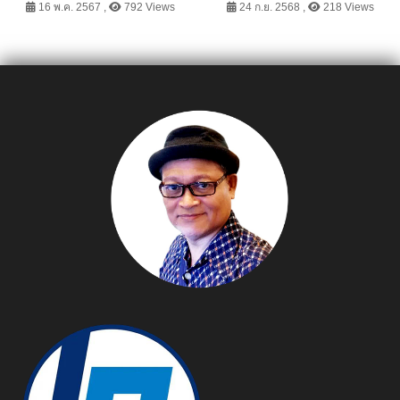
ชุมชน Influencer
พร้อมกันทั่วไทย สัมผัส
16 พ.ค. 2567 ,
792 Views
24 ก.ย. 2568 ,
218 Views
สื่อมวลชนด้านอาหาร ทั่ว
ประสบการณ์เอ็กซ์คลูซีฟ
ประเทศ พร้อมขับเคลื่อน
พร้อมโปรแรงจัดเต็ม
โครงการส่งเสริมและพัฒนา
ยกระดับอาหารถิ่น
(Thailand Best Local
Food) ปีที่ 2 ชู Soft power
สร้างมูลค่าให้อาหารท้องถิ่น
สู่เมนูยอดนิยมประจำจังหวัด
หนุนเศรษฐกิจสร้างสรรค์