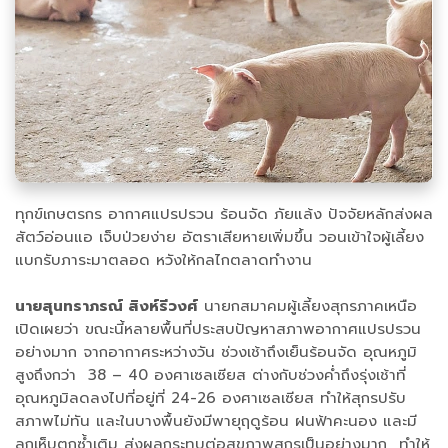
ทุกข์เกษตรกร อากาศแปรปรวน ร้อนจัด ภัยแล้ง ปัจจัยหลักส่งผล
สัตว์อ่อนแอ เจ็บป่วยง่าย อัตราเสียหายเพิ่มขึ้น วอนเข้าใจผู้เลี้ยง
แบกรับภาระมาตลอด หวังให้กลไกตลาดทำงาน
นายสุนทราภรณ์ สิงห์รีวงศ์
นายกสมาคมผู้เลี้ยงสุกรภาคเหนือ
เปิดเผยว่า ขณะนี้หลายพื้นที่ประสบปัญหาสภาพอากาศแปรปรวน
อย่างมาก จากอากาศระหว่างวัน ช่วงเช้าถึงเย็นร้อนจัด อุณหภูมิ
สูงถึงกว่า 38 – 40 องศาเซลเซียส ต่างกับช่วงค่ำถึงรุ่งเช้าที่
อุณหภูมิลดลงไปที่อยู่ที่ 24-26 องศาเซลเซียส ทำให้สุกรปรับ
สภาพไม่ทัน และในบางพื้นยังมีพายุฤดูร้อน ฝนฟ้าคะนอง และมี
ลูกเห็บตกซ้ำเติม ส่งผลกระทบต่อสุขภาพสุกรเป็นอย่างมาก ทำให้