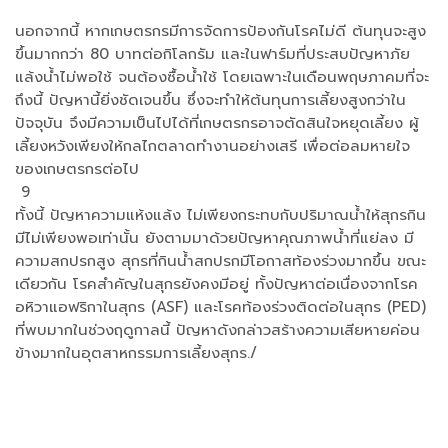
นอกจากนี้ หากเกษตรกรมีการจัดการป้องกันโรคไม่ดี ต้นทุนจะสูง
ขึ้นมากกว่า 80 บาทต่อกิโลกรัม และในฟาร์มที่ประสบปัญหาภัย
แล้งน้ำไม่พอใช้ จนต้องซื้อน้ำใช้ โดยเฉพาะในเดือนพฤษภาคมที่จะ
ถึงนี้ ปัญหานี้ยิ่งชัดเจนขึ้น ซึ่งจะทำให้ต้นทุนการเลี้ยงสูงกว่าใน
ปัจจุบัน จึงมีความเป็นไปได้ที่เกษตรกรอาจตัดสินใจหยุดเลี้ยง ผู้
เลี้ยงหวังเพียงให้กลไกตลาดทำงานอย่างเสรี เพื่อต่อลมหายใจ
ของเกษตรกรต่อไป
9
ทั้งนี้ ปัญหาความแห้งแล้ง ไม่เพียงกระทบกับปริมาณน้ำให้สุกรกิน
มีไม่เพียงพอเท่านั้น ยังตามมาด้วยปัญหาคุณภาพน้ำที่แย่ลง มี
ความสกปรกสูง สุกรที่กินน้ำสกปรกมีโอกาสท้องร่วงมากขึ้น ขณะ
เดียวกัน โรคสำคัญในสุกรยังคงมีอยู่ ทั้งปัญหาต่อเนื่องจากโรค
อหิวาแอฟริกาในสุกร (ASF) และโรคท้องร่วงติดต่อในสุกร (PED)
ที่พบมากในช่วงฤดูกาลนี้ ปัญหาดังกล่าวสร้างความเสียหายค่อน
ข้างมากในอุตสาหกรรมการเลี้ยงสุกร./