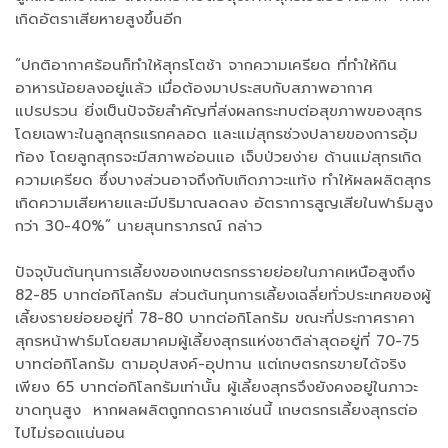
เกิดอัตราเสียหายสูงขึ้นอีก
“ปกติอากาศร้อนก็ทำให้สุกรโตช้า จากความเครียด ที่ทำให้กิน
อาหารน้อยลงอยู่แล้ว เมื่อต้องมาประสบกับสภาพอากาศ
แปรปรวน ยิ่งเป็นปัจจัยสำคัญที่ส่งผลกระทบต่อสุขภาพของสุกร
โดยเฉพาะในลูกสุกรแรกคลอด และแม่สุกรช่วงปลายของการอุ้ม
ท้อง โดยลูกสุกรจะมีสภาพอ่อนแอ เจ็บป่วยง่าย ด้านแม่สุกรเกิด
ความเครียด ซึ่งบางส่วนอาจถึงกับเกิดภาวะแท้ง ทำให้ผลผลิตสุกร
เกิดความเสียหายและมีปริมาณลดลง อัตราการสูญเสียในฟาร์มสูง
กว่า 30-40%” นายสุนทราภรณ์ กล่าว
ปัจจุบันต้นทุนการเลี้ยงของเกษตรกรรายย่อยในภาคเหนือสูงถึง
82-85 บาทต่อกิโลกรัม ส่วนต้นทุนการเลี้ยงเฉลี่ยทั่วประเทศของผู้
เลี้ยงรายย่อยอยู่ที่ 78-80 บาทต่อกิโลกรัม ขณะที่ประกาศราคา
สุกรหน้าฟาร์มโดยสมาคมผู้เลี้ยงสุกรแห่งชาติล่าสุดอยู่ที่ 70-75
บาทต่อกิโลกรัม ตามอุปสงค์-อุปทาน แต่เกษตรกรขายได้จริง
เพียง 65 บาทต่อกิโลกรัมเท่านั้น ผู้เลี้ยงสุกรจึงยังคงอยู่ในภาวะ
ขาดทุนสูง หากผลผลิตถูกกดราคาเช่นนี้ เกษตรกรเลี้ยงสุกรต่อ
ไปไม่รอดแน่นอน