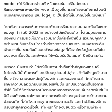
model ทำให้เกิดการโจมตี หรือแรนซัมแวร์ในลักษณะ
Ransomware-as-Service เพิ่มสูงขึ้น และท้ายสุดคือการโจมตี
ที่ไม่เคยพบมาก่อน เช่น log4j จะเป็นสิ่งที่เห็นมากยิ่งขึ้นในปีหน้า”
“เราต้องสามารถเห็นภาพรวมด้านการรักษาความปลอดภัยทั้งหมด
ของลูกค้า ในปี 2022 ทุกอย่างจะไม่เหมือนเดิม ทั้งในมุมของการ
ป้องกัน การมองเห็นภาพรวมมากขึ้นคือสิ่งจำเป็น ส่วนภัยคุกคาม
อย่างแรนซัมแวร์จะมีการทำเรื่องของการปกป้องแบบหลายระดับ
เพิ่มมากขึ้น รวมถึงมีระบบสำรองข้อมูลที่ดีและใหม่อยู่เสมอทั้งใน
แง่ของเครื่องมือและอัพเดตให้พร้อมรับมือเสมอ” ปิยธิดากล่าว
ปิยธิดา ยังเสริมว่า “สิ่งที่เป็นความสำเร็จที่สำคัญของเทรนด์
ไมโครในปีนี้ คือการที่เราเปลี่ยนรูปแบบไปสู่การเข้าถึงถึงลูกค้ามาก
ขึ้น สร้างความตระหนักรู้กับองค์กรและหน่วยงานสำคัญด้านการ
รักษาความปลอดภัยบนไซเบอร์เพิ่มขึ้น เราปรับวิกฤตเป็นโอกาส
ทำให้เห็นได้ชัดว่าตลาดมีความต้องการทางด้านซิเคียวริตี้เพิ่มขึ้นใน
ปีนี้ องค์กรขนาดใหญ่และภาคการเงินยังลงทุนด้านการรักษาความ
ปลอดภัย ที่สำคัญภาคอุตสาหกรรมการผลิตและค้าปลีกเองมีการ
ปรับเข้าสู่คลาวด์เร็วขึ้น ทำให้เราก็ต้องขยับตัวให้เร็วตามเพื่อให้