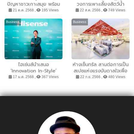
ปัญหาชาวเกาะสมุย พร้อม
วงการเพาะเลี้ยงสัตว์น้ำ
แจงผลการตรวจสอบข้อร้อง
อย่างยั่งยืนด้วย “อควาเจด”
21 ต.ค. 2568 ,
195 Views
22 ส.ค. 2566 ,
749 Views
เรียนกรณีต่างชาติครอบ
นวัตกรรมสาหร่ายสีเขียว
ครองพื้นที่ป่าเกาะพะงัน
เซลล์เดียวต้านโรคไวรัสเพื่อ
Business
Business
การเพาะเลี้ยงสัตว์น้ำ
ไฮเซ่นส์นำเสนอ
ห้างเซ็นทรัล สานต่อการเป็น
‘Innovation In-Style’
สเปซแห่งแรงบันดาลใจเพื่อ
ผสานนวัตกรรมและดีไซน์
คนรักบ้าน ชวนครีเอตบาลาน
17 ม.ค. 2568 ,
367 Views
22 ก.ย. 2566 ,
480 Views
อย่างลงตัว ยกระดับ
ซ์ให้ทุกจังหวะชีวิตด้วยการ
คุณภาพชีวิตในปี 2568
แต่ง “ห้องนอน - ห้องนั่ง
เล่น - ห้องน้ำ” ในฝัน! ใน
แคมเปญ “CENTRAL ALL
THE DREAMS”