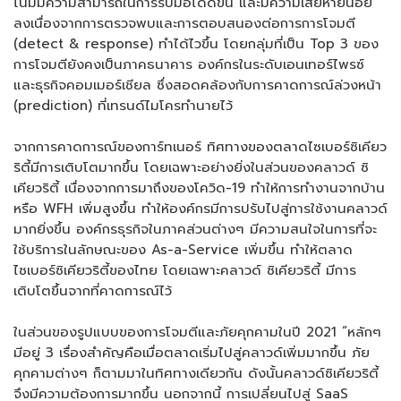
โน้มมีความสามารถในการรับมือได้ดีขึ้น และมีความเสียหายน้อย
ลงเนื่องจากการตรวจพบและการตอบสนองต่อการการโจมตี
(detect & response) ทำได้ไวขึ้น โดยกลุ่มที่เป็น Top 3 ของ
การโจมตียังคงเป็นภาคธนาคาร องค์กรในระดับเอนเทอร์ไพรซ์
และธุรกิจคอมเมอร์เชียล ซึ่งสอดคล้องกับการคาดการณ์ล่วงหน้า
(prediction) ที่เทรนด์ไมโครทำนายไว้
จากการคาดการณ์ของการ์ทเนอร์ ทิศทางของตลาดไซเบอร์ซิเคียว
ริตี้มีการเติบโตมากขึ้น โดยเฉพาะอย่างยิ่งในส่วนของคลาวด์ ซิ
เคียวริตี้ เนื่องจากการมาถึงของโควิด-19 ทำให้การทำงานจากบ้าน
หรือ WFH เพิ่มสูงขึ้น ทำให้องค์กรมีการปรับไปสู่การใช้งานคลาวด์
มากยิ่งขึ้น องค์กรธุรกิจในภาคส่วนต่างๆ มีความสนใจในการที่จะ
ใช้บริการในลักษณะของ As-a-Service เพิ่มขึ้น ทำให้ตลาด
ไซเบอร์ซิเคียวริตี้ของไทย โดยเฉพาะคลาวด์ ซิเคียวริตี้ มีการ
เติบโตขึ้นจากที่คาดการณ์ไว้
ในส่วนของรูปแบบของการโจมตีและภัยคุกคามในปี 2021 “หลักๆ
มีอยู่ 3 เรื่องสำคัญคือเมื่อตลาดเริ่มไปสู่คลาวด์เพิ่มมากขึ้น ภัย
คุกคามต่างๆ ก็ตามมาในทิศทางเดียวกัน ดังนั้นคลาวด์ซิเคียวริตี้
จึงมีความต้องการมากขึ้น นอกจากนี้ การเปลี่ยนไปสู่ SaaS