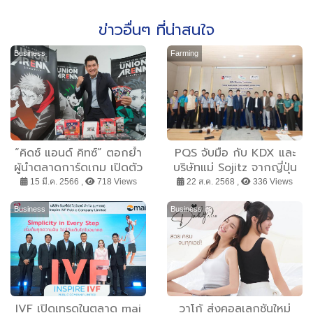
ข่าวอื่นๆ ที่น่าสนใจ
Business
Farming
“คิดซ์ แอนด์ คิทซ์” ตอกย้ำ
PQS จับมือ กับ KDX และ
ผู้นำตลาดการ์ดเกม เปิดตัว
บริษัทแม่ Sojitz จากญี่ปุ่น
การ์ดเกม “Union Arena”
ปั้น ‘แป้งมันสำปะหลัง
15 มี.ค. 2566 ,
718 Views
22 ส.ค. 2568 ,
336 Views
รวมตัวละครจากการ์ตูนดัง
คาร์บอนต่ำ’ พร้อมระบบ
หวังขยายตลาด กวาดแชร์
ตรวจสอบย้อนกลับอย่างเต็ม
Business
Business
กลุ่มคนชอบอนิเมะ
รูปแบบ รุกตลาดโลก
IVF เปิดเทรดในตลาด mai
วาโก้ ส่งคอลเลกชันใหม่