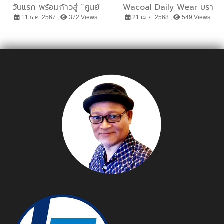
วันแรก พร้อมก้าวสู่ “ศูนย์
Wacoal Daily Wear บรา
รักษาผู้มีบุตรยากด้วย
ท็อป เสื้อพร้อมบราในตัว เนื้อ
11 ธ.ค. 2567 ,
372 Views
21 เม.ย. 2568 ,
549 Views
มาตรฐานสากล” ของไทย-
ผ้าเบา สวมใส่สบาย แมทช์
เอเชีย อย่างเต็มกำลัง
กับลุคไหนก็ “สวยครบจบทุก
เวย์”