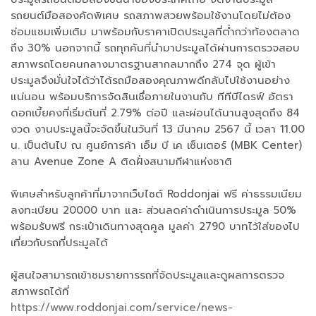
รถยนต์มือสองคัดพิเศษ รถสภาพสวยพร้อมใช้งานโดยไม่ต้อง
ซ่อมแซมเพิ่มเติม มาพร้อมกับราคาเปิดประมูลที่ต่ำกว่าท้องตลาด
ถึง 30% นอกจากนี้ รถทุกคันที่นำมาประมูลได้ผ่านการตรวจสอบ
สภาพรถโดยคนกลางมาตรฐานสากลมากถึง 274 จุด ผู้เข้า
ประมูลจึงมั่นใจได้ว่าได้รถมือสองคุณภาพดีกลับไปใช้งานอย่าง
แน่นอน พร้อมบริการจัดสินเชื่อภายในงานกับ ทีทีบีไดรฟ์ อัตรา
ดอกเบี้ยคงที่เริ่มต้นที่ 2.79% ต่อปี และผ่อนได้นานสูงสุดถึง 84
งวด งานประมูลนี้จะจัดขึ้นในวันที่ 13 มีนาคม 2567 นี้ เวลา 11.00
น. เป็นต้นไป ณ ศูนย์การค้า เอ็ม บี เค เซ็นเตอร์ (MBK Center)
ลาน Avenue Zone A ติดฝั่งสนามกีฬาแห่งชาติ
พิเศษสำหรับลูกค้าที่มาจากเว็บไซต์ Roddonjai ฟรี ค่าธรรมเนียม
ลงทะเบียน 20000 บาท และ ส่วนลดค่าดำเนินการประมูล 50%
พร้อมรับฟรี กระเป๋าเดินทางสุดคูล มูลค่า 2790 บาทไว้ใส่ของไป
เที่ยวกับรถที่ประมูลได้
ผู้สนใจสามารถเข้าชมรายการรถที่จัดประมูลและดูผลการตรวจ
สภาพรถได้ที่
https://www.roddonjai.com/service/news-