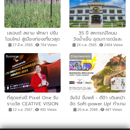
เลเจนด์ สยาม พัทยา ปรับ
35 ปี สหกรณ์โคนม
โฉมใหม่ สู่เมืองท่องเที่ยวสุด
วังน้ำเย็น อุดมการณ์และ
มหัศจรรย์ “เที่ยวสนุก เสริม
เจตนารมณ์ผู้ก่อตั้ง ไม่
27 มี.ค. 2565 ,
764 Views
24 ก.ค. 2565 ,
2464 Views
สมอง ท่องตะลุยไร่กัญชา”
เปลี่ยนแปลง
เมษาฮาเฮ ทุ่มจัดคอนเสิร์ต
Business
Entertainment
เปิดมิติใหม่ “เมืองต้นไม้
มหัศจรรย์” พืชสีเขียวแห่ง
อารยะสยาม
ที่สุดแห่งปี Pixel One รับ
จัมโบ้ จั๊มพส์ - ดีป้า เดินหน้า
รางวัล CEATIVE VISION
จัด Soft-power Up! ทำเกม
จาก CTC CREATIVE
เสริมอัตลักษณ์ไทยเพื่อไปบุก
12 ก.ย. 2567 ,
492 Views
20 ต.ค. 2566 ,
487 Views
BUSINESS AWARDS 2024
ตลาดโลก กรณีศึกษา
“Project REGULUS” มุ่งยก
ระดับทักษะผู้ประกอบการเกม