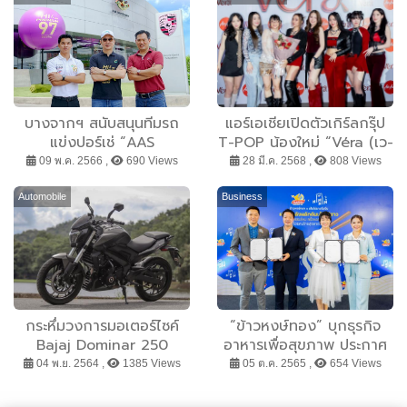
บางจากฯ สนับสนุนทีมรถ
แอร์เอเชียเปิดตัวเกิร์ลกรุ๊ป
แข่งปอร์เช่ “AAS
T-POP น้องใหม่ “Véra (เว-
Motorsport” สู่ระดับโลก
ร่า)” 5 สาวนางฟ้าที่จะทำให้
09 พ.ค. 2566 ,
690 Views
28 มี.ค. 2568 ,
808 Views
พร้อมการันตีศักยภาพการ
คุณรู้ว่า “เวลา” สำคัญเพียง
แข่งขันด้วย Bangchak Hi
ใด เสือ-ธนพล ดอดเชียร์
Automobile
Business
Premium 97 น้ำมัน
น้องเพลง ลูกสาวสุดรัก
คุณภาพเพื่อรถซูเปอร์คาร์
กระหึ่มวงการมอเตอร์ไซค์
“ข้าวหงษ์ทอง” บุกธุรกิจ
Bajaj Dominar 250
อาหารเพื่อสุขภาพ ประกาศ
สปอร์ตทัวร์เรอร์ Entry
ร่วมทุน “นิ่มนิ่ม” เสริมทัพ
04 พ.ย. 2564 ,
1385 Views
05 ต.ค. 2565 ,
654 Views
Class ออฟชั่นจัดเต็ม เปิด
ผลักดันนวัตกรรม “เส้นไข่
ตัวในไทยอย่างเป็นทางการ
ขาว” ลุยตลาด พร้อมเดิน