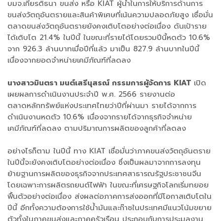
บมจ.เกียรติธนา ขนส่ง หรือ KIAT ผู้นำในการให้บริการด้านการ
ขนส่งวัตถุอันตรายและสินค้าพิเศษที่เน้นความปลอดภัยสูง เชื่อมั่น
ตลาดขนส่งวัตถุอันตรายยังคงเติบโตอย่างต่อเนื่อง ดันเป้าราย
ได้เติบโต 21.4% ในปีนี้ ในขณะที่รายได้โดยรวมปีนี้หดตัว 10.6%
จาก 926.3 ล้านบาทเมื่อปีที่แล้ว มาเป็น 827.9 ล้านบาทในปีนี้
เนื่องจากยอดจำหน่ายเคมีภัณฑ์ที่ลดลง
นางสาวมินตรา มนต์เสรีนุสรณ์ กรรมการผู้จัดการ KIAT
เปิด
เผยผลการดำเนินงานประจำปี พ.ศ. 2566 รายงานต่อ
ตลาดหลักทรัพย์แห่งประเทศไทยว่าปีที่ผ่านมา รายได้จากการ
ดำเนินงานหดตัว 10.6% เนื่องจากรายได้จากธุรกิจจำหน่าย
เคมีภัณฑ์ที่ลดลง ตามปริมาณการผลิตของลูกค้าที่ลดลง
อย่างไรก็ตาม ในปีนี้ ทาง KIAT เชื่อมั่นว่าภาคขนส่งวัตถุอันตราย
ในปีนี้จะยังคงเติบโตอย่างต่อเนื่อง ซึ่งเป็นผลมาจากการลงทุน
ย้ายฐานการผลิตของธุรกิจจากประเทศสาธารณรัฐประชาชนจีน
โดยเฉพาะการผลิตรถยนต์ไฟฟ้า ในขณะที่เศรษฐกิจโลกเริ่มทยอย
ฟื้นตัวอย่างต่อเนื่อง ส่งผลต่อภาคการส่งออกที่มีโอกาสเติบโตใน
ปีนี้ อีกทั้งความต้องการใช้น้ำมันและก๊าซในประเทศมีแนวโน้มขยาย
ตัวทั้งในภาคขนส่งและภาคครัวเรือน ประกอบกับการประมูลงาน