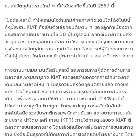
ขนส่งวัตถุอันตรายใหม่ ๆ ที่กำลังจะเกิดขึ้นในปี 2567 นี้
“ปัจจัยเหล่านี้ ทำให้เรามั่นใจว่าเรามีศักยภาพที่จะเติบโตได้ดีในปีนี้
ทั้งนี้เพราะ KIAT ถือเป็นตัวเลือกอันดับต้น ๆ ของลูกค้าเนื่องจาก
ประสบการณ์อันยาวนานถึง 30 ปีในธุรกิจนี้ อีกทั้งในตลาดขนส่ง
วัตถุอันตรายยังผู้เล่นน้อยราย ทำให้การแข่งขันไม่รุนแรงมาก และ
ธุรกิจขนส่งวัตถุอันตราย ลูกค้ามีความต้องการใช้ผู้มีประสบการณ์
ทำให้ผู้เล่นรายใหม่อาจจะเข้าสู่ตลาดไม่ง่าย” นางสาวมินตรา กล่าว
ทางด้านนายเมฆ มนต์เสรีนุสรณ์ รองกรรมการผู้จัดการด้านการ
ตลาดและพัฒนาธุรกิจ KIAT เปิดเผยว่านอกจากการรักษาตลาด
เดิมและหาตลาดใหม่ ๆ ในธุรกิจขนส่งวัตถุอันตรายแล้ว ทางบริ
ษัทฯ ได้กำหนดเป้าหมายในการพัฒนาธุรกิจที่มีศักยภาพในการ
เติบโตเพื่อสร้างรายได้ให้เติบโตตามเป้าหมายที่ 21.4% ในปีนี้
ได้แก่ การรุกธุรกิจ Freight Forwarding การผลักดันสินค้า
เทคโนโลยีตรวจจับพฤติกรรมพนักงานขับรถ และขยายการขนส่ง
ระบบราง นำโดย เคที เทรน (KTT) ภายใต้การดูแลของ KIAT ตี
ตลาดการขนส่งทางราง โดยเล็งเห็นโอกาสในตลาดการขนส่งทาง
ราง ซึ่งถือเป็นธุรกิจที่มีศักยภาพในการเจริญเติบโตอย่างมาก โดย