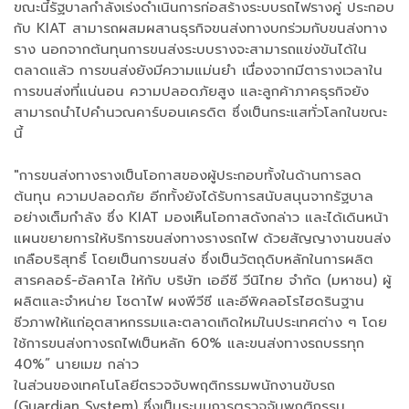
ขณะนี้รัฐบาลกำลังเร่งดำเนินการก่อสร้างระบบรถไฟรางคู่ ประกอบ
กับ KIAT สามารถผสมผสานธุรกิจขนส่งทางบกร่วมกับขนส่งทาง
ราง นอกจากต้นทุนการขนส่งระบบรางจะสามารถแข่งขันได้ใน
ตลาดแล้ว การขนส่งยังมีความแม่นยำ เนื่องจากมีตารางเวลาใน
การขนส่งที่แน่นอน ความปลอดภัยสูง และลูกค้าภาคธุรกิจยัง
สามารถนำไปคำนวณคาร์บอนเครดิต ซึ่งเป็นกระแสทั่วโลกในขณะ
นี้
"การขนส่งทางรางเป็นโอกาสของผู้ประกอบทั้งในด้านการลด
ต้นทุน ความปลอดภัย อีกทั้งยังได้รับการสนับสนุนจากรัฐบาล
อย่างเต็มกำลัง ซึ่ง KIAT มองเห็นโอกาสดังกล่าว และได้เดินหน้า
แผนขยายการให้บริการขนส่งทางรางรถไฟ ด้วยสัญญางานขนส่ง
เกลือบริสุทธิ์ โดยเป็นการขนส่ง ซึ่งเป็นวัตถุดิบหลักในการผลิต
สารคลอร์-อัลคาไล ให้กับ บริษัท เออีซี วีนิไทย จำกัด (มหาชน) ผู้
ผลิตและจำหน่าย โซดาไฟ ผงพีวีซี และอีพิคลอโรไฮดรินฐาน
ชีวภาพให้แก่อุตสาหกรรมและตลาดเกิดใหม่ในประเทศต่าง ๆ โดย
ใช้การขนส่งทางรถไฟเป็นหลัก 60% และขนส่งทางรถบรรทุก
40%” นายเมฆ กล่าว
ในส่วนของเทคโนโลยีตรวจจับพฤติกรรมพนักงานขับรถ
(Guardian System) ซึ่งเป็นระบบการตรวจจับพฤติกรรม