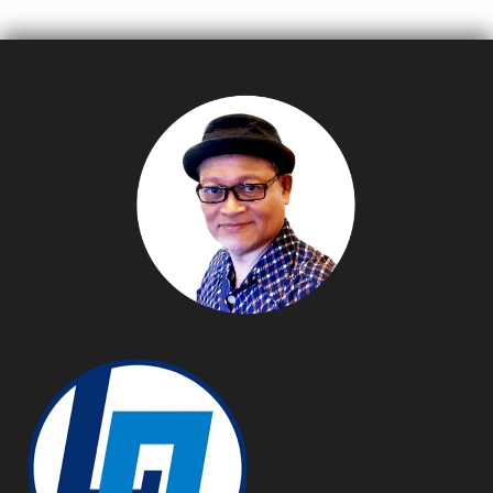
Last’
“The Bavarian
Oktoberfest Wonders”