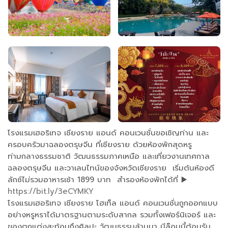
โรงแรมเฮอริเทจ เชียงราย แอนด์ คอนเวนชั่นขอเชิญท่าน และ
ครอบครัวมาฉลองตรุษจีน ที่เชียงราย ด้วยห้องพักสุดหรู
ท่ามกลางธรรมชาติ วัฒนธรรมภาคเหนือ และเที่ยวงานเทศกาล
ฉลองตรุษจีน และวาเลนไทน์ของจังหวัดเชียงราย เริ่มต้นห้องดี
ลักซ์ไม่รวมอาหารเช้า 1899 บาท สำรองห้องพักได้ที่ ▶️
https://bit.ly/3eCYMKY
โรงแรมเฮอริเทจ เชียงราย โฮเท็ล แอนด์ คอนเวนชั่นถูกออกแบบ
อย่างหรูหราได้มาตรฐานตามระดับสากล รวมทั้งเฟอร์นิเจอร์ และ
ของตกแต่งสะท้อนถึงศิลปะ วัฒนธรรมล้านนา มีล็อบบี้ต้อนรับ