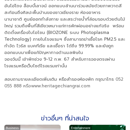
อันโอ่โถง ล็อบบี้เลาจน์ ออกแบบล้านนาร่วมสมัยด้วยภาพวาดสี
สะท้อนถึงศิลปะพื้นบ้านของชาวเชียงราย ห้องอาหาร
นานาชาติ ศูนย์ออกกำลังกาย และสระว่ายน้ำที่ล้อมรอบด้วยต้นไม้
ใหญ่ รวมถึงพื้นที่สีเขียวเหมาะแก่การพักผ่อนอย่างแท้จริง พร้อม
ติดตั้งเครื่องไบโอโซน (BIOZONE ระบบ Photoplasma
Technology) ภายในโรงแรมฯ ซื่งสามารถฆ่าเชื้อโรค PM2.5 และ
กำจัด ไวรัส แบคทีเรีย และเชื้อรา ได้ถึง 99.99% และยังถูก
ออกแบบมาเพื่อแก้ปัญหาทางด้านมลพิษใน
จองวันนี้ เข้าพักช่วง 9-12 ก.พ. 67 สำหรับการจองตรงผ่าน
โรงแรมหรือเว็บไซต์โรงแรมเท่านั้น
สอบถามรายละเอียดเพิ่มเติม หรือสำรองห้องพัก กรุณาโทร
052
055 888
หรือwww.heritagechiangrai.com
ข่าวอื่นๆ ที่น่าสนใจ
Business
Entertainment