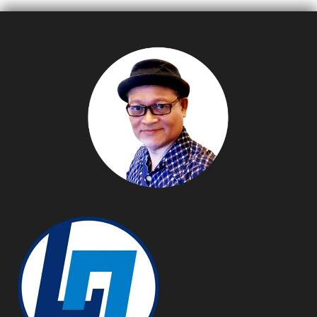
Marathon ชูแนวคิด “Rest
เอ็กซ์คลูซีฟมากมาย ตั้งแต่
to Win พักเพื่อไปต่อ”
12-22 ต.ค. 66 นี้
สื่อสารพลังแห่งการพักผ่อน
ที่มีคุณภาพ