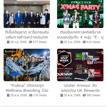
ทีเอ็มบีธนชาต หารือกรมส่ง
ต้อนรับเทศกาลคริสต์มาส
เสริมการค้าระหว่างประเทศ
แบบอบอุ่นกับ 4 หนุ่ม “ซี - นุ
เสริมความรู้และพัฒนาผู้
นิว - เน็ต - เจมส์” ในงาน
26 ก.ค. 2565 ,
677 Views
02 ม.ค. 2566 ,
614 Views
ประกอบการให้เติบโตอย่าง
THE FACE SHOP X’MAS
ยั่งยืน
PARTY
Business
Health
“Frolina” เปิดเกมรุก
Under Armour จัด
Wellness Branding ร่วม
แคมเปญ UA Rewards
สนับสนุนงานวิ่งระดับเอเชีย
MVP Week ฉลองหนึ่งปี
28 ต.ค. 2568 ,
176 Views
10 ต.ค. 2566 ,
582 Views
Garmin Run Asia Series
“UA Rewards” ยกทัพโปรฯ
2025 – Thailand Half
สินค้าสุดคุ้ม-กิจกรรมสุด