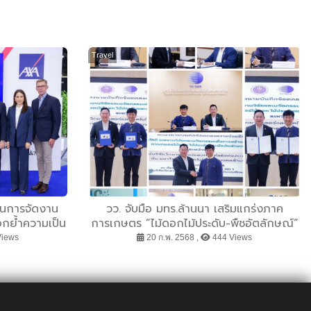
Travel
ในการจัดงาน
วว. จับมือ มทร.ล้านนา เสริมแกร่งภาค
ตอกย้ำความเป็น
การเกษตร “ไม้ดอกไม้ประดับ-พืชอัตลักษณ์”
ระดับโลก ‍
ในพื้นที่ 6 จังหวัดภาคเหนือ
Views
20 ก.พ. 2568 ,
444 Views