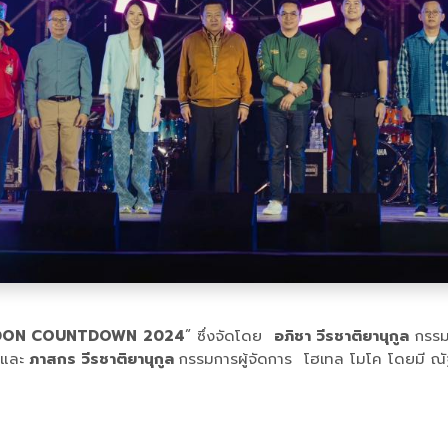
DON COUNTDOWN
2024
” ซึ่งจัดโดย
อภิชา วีรชาติยานุกูล
กรรมก
 และ
ภาสกร วีรชาติยานุกูล
กรรมการผู้จัดการ โฮเทล โมโค โดยมี ณัฐ