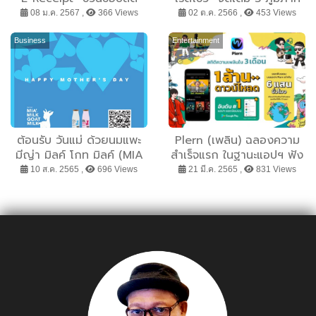
หย่อนภาษี ชูไฮไลท์คุ้ม 3 ต่อ
และเตรียมพบกับงาน
08 ม.ค. 2567 ,
366 Views
02 ต.ค. 2566 ,
453 Views
มหกรรมด้านอาหารสุดยิ่ง
ใหญ่ส่งท้ายปี กับ Makro
Business
Entertainment
HoReCa 2023 พ.ย.นี้
ต้อนรับ วันแม่ ด้วยนมแพะ
Plern (เพลิน) ฉลองความ
มีญ่า มิลค์ โกท มิลค์ (MIA
สำเร็จแรก ในฐานะแอปฯ ฟัง
MILK GOAT MILK)
เพลงใหม่ล่าสุดของตลาด
10 ส.ค. 2565 ,
696 Views
21 มี.ค. 2565 ,
831 Views
ประเทศไทย เผยยอดดาวน์
โหลดแอปฯ พุ่งกว่า
1,000,000 ครั้ง หลังเปิด
ตัวเพียง 3 เดือน พร้อมขึ้น
แท่นอันดับ 1 แอปฯ ฟรียอด
นิยมบน Play Store ประจำ
เดือนกุมภาพันธ์