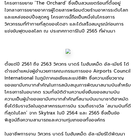
โครงการขยาย ‘The Orchard’ ซึ่งเป็นสวนเขตร้อนที่ตั้งอยู่
ใจกลางการขยายอาคารผู้โดยสารพร้อมด้วยร้านอาหารระดับโลก
และแหล่งชอปปิ้งสุดหรู โครงการนี้ถือเป็นหนึ่งในโครงการ
วิศวกรรมที่ท้าทายที่สุดของโดฮา และได้เสร็จสมบูรณ์ก่อนการ
แข่งขันฟุตบอลโลก ณ ประเทศกาตาร์ในปี 2565 ที่ผ่านมา
ตั้งแต่ปี 2561 ถึง 2563 วิศวกร บาดร์ โมฮัมเหม็ด อัล-เมียร์ ได้
ดำรงตำแหน่งผู้อํานวยการคณะกรรมการของ Airports Council
International ในภูมิภาคเอเชียและแปซิฟิก ซึ่งความเชี่ยวชาญ
ของเขามีบทบาทสำคัญในการสนับสนุนการพัฒนาสนามบินสำหรับ
โครงการในอนาคต รวมทั้งมิติด้านความยั่งยืนของสนามบิน
ความเป็นผู้นําของเขามีบทบาทสําคัญที่สนามบินนานาชาติฮาหมัด
ซึ่งได้รับรางวัลในอุตสาหกรรมการบิน รวมถึงรางวัล ’สนามบินที่ดี
ที่สุดในโลก’ จาก Skytrax ในปี 2564 และ 2565 ซึ่งเป็นข้อ
พิสูจน์ถึงความสามารถและความทุ่มเทของทั้งองค์กร
ในอาชีพการงาน วิศวกร บาดร์ โมฮัมเหม็ด อัล-เมียร์ได้พัฒนา