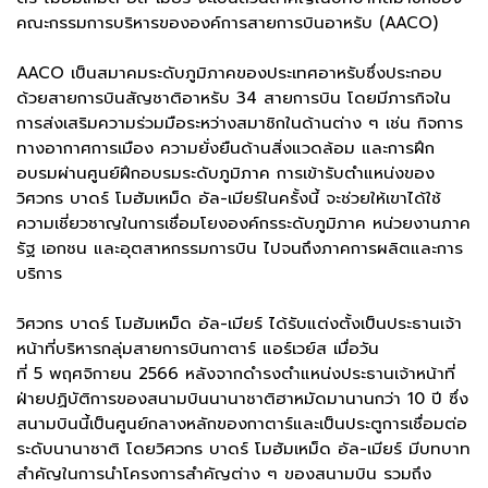
คณะกรรมการบริหารขององค์การสายการบินอาหรับ (AACO)
AACO เป็นสมาคมระดับภูมิภาคของประเทศอาหรับซึ่งประกอบ
ด้วยสายการบินสัญชาติอาหรับ 34 สายการบิน โดยมีภารกิจใน
การส่งเสริมความร่วมมือระหว่างสมาชิกในด้านต่าง ๆ เช่น กิจการ
ทางอากาศการเมือง ความยั่งยืนด้านสิ่งแวดล้อม และการฝึก
อบรมผ่านศูนย์ฝึกอบรมระดับภูมิภาค การเข้ารับตำแหน่งของ
วิศวกร บาดร์ โมฮัมเหม็ด อัล-เมียร์ในครั้งนี้ จะช่วยให้เขาได้ใช้
ความเชี่ยวชาญในการเชื่อมโยงองค์กรระดับภูมิภาค หน่วยงานภาค
รัฐ เอกชน และอุตสาหกรรมการบิน ไปจนถึงภาคการผลิตและการ
บริการ
วิศวกร บาดร์ โมฮัมเหม็ด อัล-เมียร์ ได้รับแต่งตั้งเป็นประธานเจ้า
หน้าที่บริหารกลุ่มสายการบินกาตาร์ แอร์เวย์ส เมื่อวัน
ที่ 5 พฤศจิกายน 2566 หลังจากดํารงตําแหน่งประธานเจ้าหน้าที่
ฝ่ายปฏิบัติการของสนามบินนานาชาติฮาหมัดมานานกว่า 10 ปี ซึ่ง
สนามบินนี้เป็นศูนย์กลางหลักของกาตาร์และเป็นประตูการเชื่อมต่อ
ระดับนานาชาติ โดยวิศวกร บาดร์ โมฮัมเหม็ด อัล-เมียร์ มีบทบาท
สําคัญในการนําโครงการสําคัญต่าง ๆ ของสนามบิน รวมถึง