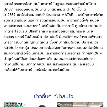
หลายโครงการโดดเด่นในกาตาร์ ในฐานะประธานเจ้าหน้าที่ฝ่าย
ปฏิบัติการของสนามบินนานาชาติฮาหมัด (HIA) ตั้งแต่
ปี 2557 เขาได้นําแผนกที่สําคัญอย่าง MATAR - บริษัทกาตาร์สําห
รับการดําเนินงานและการจัดการสนามบิน กาตาร์ดิวตี้ฟรี หน่วย
งานบริการการบินกาตาร์ บริษัทจัดเลี้ยงกาตาร์ ศูนย์กระจายสินค้า
กาตาร์ โรงแรม Dhiafiana และธุรกิจอสังหาริมทรัพย์ โดย
วิศวกร บาดร์ โมฮัมเหม็ด อัล-เมียร์ มีประวัติการสร้างและพัฒนา
โครงการขนาดใหญ่ที่โดดเด่น ซึ่งบทบาทใหม่ในฐานะประธานเจ้า
หน้าที่บริหารกลุ่ม ประสบการณ์ของเขาในการส่งมอบผลลัพธ์ที่ประ
สบความสําเร็จทั้งในการบินและการจัดการโครงการ ทําให้เขาเป็นผู้
นํายุคใหม่ที่มีเอกลักษณ์เฉพาะตัว ผสมผสานนวัตกรรมกับการ
ทำงานเป็นทีมในทุกภาคส่วน และสร้างแรงกระตุ้นและแรงขับ
เคลื่อนให้กับกาตาร์ แอร์เวย์สอย่างต่อเนื่อง
ข่าวอื่นๆ ที่น่าสนใจ
Business
Technology