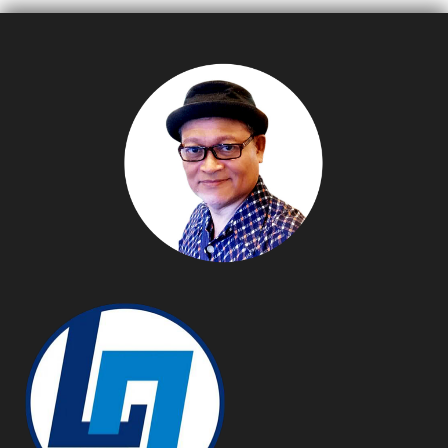
ที่สุด พร้อมเนรมิต “เนสกา
แฟ เอสเปรสโซ โรสต์ คลับ”
ชูประสบการณ์ “Vertical
Immersive Coffee
Experience” สุดล้ำในย่าน
เยาวราช ขยายฐานคนรุ่น
ใหม่