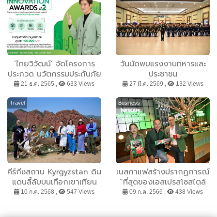
’ไทยวิวัฒน์’ จัดโครงการ
วันนัดพบแรงงานทหารและ
ประกวด นวัตกรรมประกันภัย
ประชาชน
สร้างสรรค์ ซีซั่น 2 ดึง 4
21 ธ.ค. 2565 ,
633 Views
27 มี.ค. 2569 ,
132 Views
องค์กรชั้นนำสนับสนุน
เยาวชน
Travel
Business
คีร์กีซสถาน Kyrgyzstan ดิน
เนสกาแฟสร้างปรากฏการณ์
แดนลี้ลับบนเทือกเขาเทียน
“ที่สุดของเอสเปรสโซสไตล์
ซานจนได้ชื่อว่า
ไทย” ส่ง “เนสกาแฟ เบลนด์
10 ก.ค. 2568 ,
547 Views
09 ก.ค. 2566 ,
438 Views
”สวิสเซอร์แลนด์แห่งเอเซีย
แอนด์ บรู เอสเปรสโซ โรสต์”
กลาง”
ซองเขียว สูตรใหม่ สูตรที่ดี