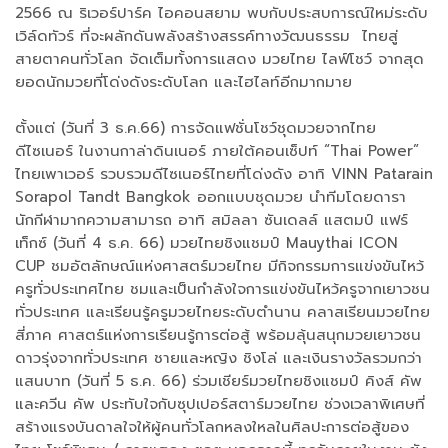
2566 ณ ริเวอร์ปาร์ค ไอคอนสยาม พบกับประสบการณ์ใหม่ระดับ
เวิล์ดทัวร์ ที่จะผลักดันพลังสร้างสรรค์ทางวัฒนธรรม ไทยสู่
สายตาคนทั่วโลก จัดเต็มทั้งการแสดง มวยไทย ไลฟ์โชว์ จากสุด
ยอดนักมวยที่โด่งดังระดับโลก และไฮไลท์อีกมากมาย
ตั้งแต่ (วันที่ 3 ธ.ค.66) การจัดแฟชั่นโชว์ชุดมวยจากไทย
ดีไซเนอร์ ในงานกาล่าดินเนอร์ ภายใต้คอนเซ็ปท์ “Thai Power”
ไทยเพาเวอร์ รวบรวมดีไซเนอร์ไทยที่โด่งดัง อาทิ VINN Patarain
Sorapol Tandt Bangkok ออกแบบชุดมวย นำทีมโดยดารา
นักกีฬามากความสามารถ อาทิ สมิลลา ซันเดลล์ แสตมป์ แฟร์
เท็กซ์ (วันที่ 4 ธ.ค. 66) มวยไทยชิงแชมป์ Mauythai ICON
CUP ชมอัตลักษณ์แห่งศาสตร์มวยไทย มีกิจกรรมการแข่งขันไหว้
ครูทั่วประเทศไทย ชมและเป็นกำลังใจการแข่งขันไหว้ครูจากเยาวชน
ทั่วประเทศ และเรียนรู้ครูมวยไทยระดับตำนาน คลาสเรียนมวยไทย
สี่ภาค ศาสตร์แห่งการเรียนรู้การต่อสู้ พร้อมลุ้นสนุกมวยเยาวชน
ดาวรุ่งจากทั่วประเทศ ชายและหญิง ชิงโล่ และเงินรางวัลรวมกว่า
แสนบาท (วันที่ 5 ธ.ค. 66) ร่วมเชียร์มวยไทยชิงแชมป์ คิงส์ คัพ
และควีน คัพ ประทับใจกับซุปเปอร์สตาร์มวยไทย ช่วงเวลาพิเศษที่
สร้างแรงบันดาลใจให้ผู้คนทั่วโลกหลงใหลในศิลปะการต่อสู้ของ