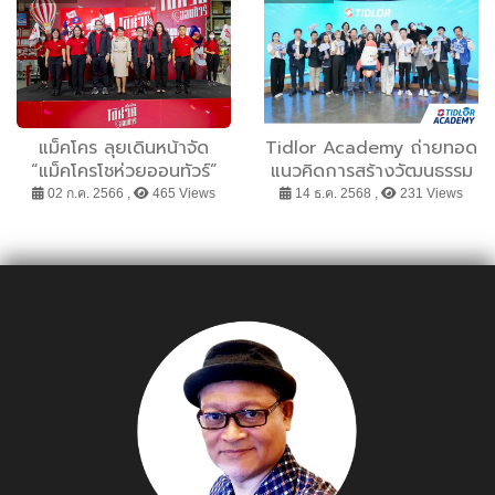
แม็คโคร ลุยเดินหน้าจัด
Tidlor Academy ถ่ายทอด
“แม็คโครโชห่วยออนทัวร์”
แนวคิดการสร้างวัฒนธรรม
ภาคตะวันออก เสริม
องค์กรสู่ผู้นำรุ่นใหม่ ใน
02 ก.ค. 2566 ,
465 Views
14 ธ.ค. 2568 ,
231 Views
ศักยภาพผู้ประกอบการร้าน
กิจกรรม TIDLOR Culture
โชห่วยไทยสู่การเป็นสมา
Wow
ร์ทโชห่วยที่เข้มแข็ง