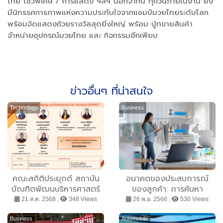
ไทย โชว์พิเศษ / การแสดง ฯลฯ นอกจากนี้ ทุกวันภายในงาน ยัง
มีนิทรรศการภาพแห่งความประทับใจจากแชมป์มวยไทยระดับโลก
พร้อมจัดแสดงถ้วยรางวัลสุดยิ่งใหญ่ พร้อม บู้ทขายสินค้า
จำหน่ายอุปกรณ์มวยไทย และ กิจกรรมอีกเพียบ
ข่าวอื่นๆ ที่น่าสนใจ
Technology
Business
คณะสถิติประยุกต์ สถาบัน
อนาคตของประสบการณ์
บัณฑิตพัฒนบริหารศาสตร์
ของลูกค้า: การค้นหา
(NIDA)
“สมดุลที่ใช่” ในการสื่อสาร
21 ส.ค. 2568 ,
348 Views
26 พ.ย. 2566 ,
530 Views
เพื่อเพิ่มมูลค่าสูงสุดให้กับ
ธุรกิจและลูกค้า
Business
Automobile