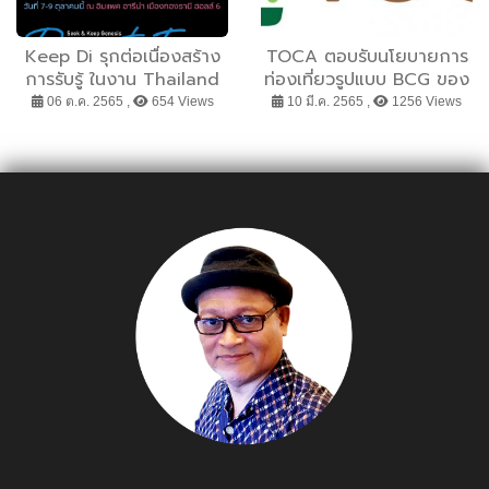
Keep Di รุกต่อเนื่องสร้าง
TOCA ตอบรับนโยบายการ
การรับรู้ ในงาน Thailand
ท่องเที่ยวรูปแบบ BCG ของ
InsurTech Fair 2022
ททท. นำระบบ Earth Points
06 ต.ค. 2565 ,
654 Views
10 มี.ค. 2565 ,
1256 Views
ร่วมขับเคลื่อนองค์รวมของ
สังคมอินทรีย์