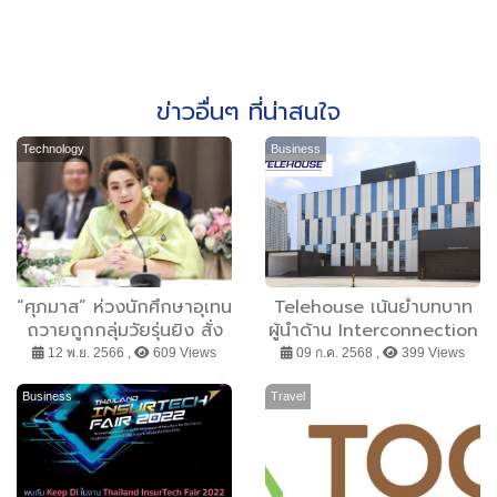
ข่าวอื่นๆ ที่น่าสนใจ
Technology
Business
“ศุภมาส” ห่วงนักศึกษาอุเทน
Telehouse เน้นย้ำบทบาท
ถวายถูกกลุ่มวัยรุ่นยิง สั่ง
ผู้นำด้าน Interconnection
ปลัดกระทรวง อว.ตรวจสอบ
ท่ามกลางการขยายตัวของ
12 พ.ย. 2566 ,
609 Views
09 ก.ค. 2568 ,
399 Views
ข้อเท็จจริง หาทางป้องกันไม่
ตลาด Data Center
ให้เกิดเหตุซ้ำรอย
Business
Travel