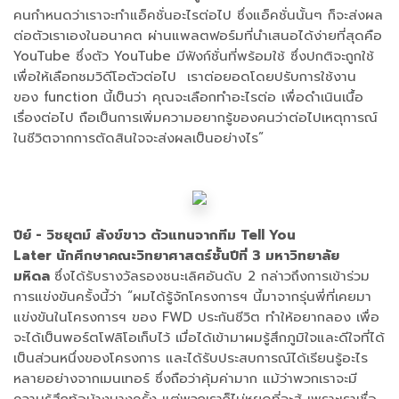
คนกำหนดว่าเราจะทำแอ็คชั่นอะไรต่อไป ซึ่งแอ็คชั่นนั้นๆ ก็จะส่งผล
ต่อตัวเราเองในอนาคต ผ่านแพลตฟอร์มที่นำเสนอได้ง่ายที่สุดคือ
YouTube ซึ่งตัว YouTube มีฟังก์ชั่นที่พร้อมใช้ ซึ่งปกติจะถูกใช้
เพื่อให้เลือกชมวิดีโอตัวต่อไป เราต่อยอดโดยปรับการใช้งาน
ของ function นี้เป็นว่า คุณจะเลือกทำอะไรต่อ เพื่อดำเนินเนื้อ
เรื่องต่อไป ถือเป็นการเพิ่มความอยากรู้ของคนว่าต่อไปเหตุการณ์
ในชีวิตจากการตัดสินใจจะส่งผลเป็นอย่างไร”
ปีย์ - วิชยุตม์ สังข์ขาว ตัวแทนจากทีม Tell You
Later นักศึกษาคณะวิทยาศาสตร์ชั้นปีที่ 3 มหาวิทยาลัย
มหิดล
ซึ่งได้รับรางวัลรองชนะเลิศอันดับ 2 กล่าวถึงการเข้าร่วม
การแข่งขันครั้งนี้ว่า “ผมได้รู้จักโครงการฯ นี้มาจากรุ่นพี่ที่เคยมา
แข่งขันในโครงการฯ ของ FWD ประกันชีวิต ทำให้อยากลอง เพื่อ
จะได้เป็นพอร์ตโฟลิโอเก็บไว้ เมื่อได้เข้ามาผมรู้สึกภูมิใจและดีใจที่ได้
เป็นส่วนหนึ่งของโครงการ และได้รับประสบการณ์ได้เรียนรู้อะไร
หลายอย่างจากเมนเทอร์ ซึ่งถือว่าคุ้มค่ามาก แม้ว่าพวกเราจะมี