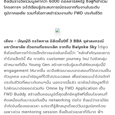
ชิงเงินรางวัลรวมมูลค่ากว่า 6000 ดอลลาร์สหรัฐ ซึ่งผู้ที่เข้าร่วม
โครงการฯ จะได้เรียนรู้ประสบการณ์ตรงจากทีมงานในระดับ
ภูมิภาคเอเชีย รวมทั้งโอกาสเข้าร่วมงานกับ FWD ประกันชีวิต
เสียง - บัญญัติ กรไพศาล นิสิตชั้นปีที่ 3 BBA จุฬาลงกรณ์
มหาวิทยาลัย ตัวแทนทีมชนะเลิศ จากทีม Baiyoke Sky
ได้พูด
ถึงไอเดียการทำโปรเจ็กต์การแข่งขันครั้งนี้ว่า “หลักสำคัญของการ
ทำโปรเจ็กต์นี้ คือ การคิด customer journey ใหม่ ไปยังกลุ่ม
เป้าหมายที่เป็น Young Gen สร้างการรับรู้และดึงให้คนกลุ่มนี้มี
engagement ให้มากขึ้น เราจึงพัฒนาแบบทดสอบที่วัดความเป็น
ตัวบุคคล และนำข้อมูลที่ได้ไปประมวลผล เพื่อช่วยแนะนำโปรดักท์
ประกันชีวิตที่เหมาะกับคนๆนั้น นอกจากนี้แล้ว เรายังนำข้อมูลที่ได้
ไปพัฒนาต่อยอดร่วมกับ Omne by FWD Application เป็น
FWD Buddy สร้างเป็นคอมมูนิตี้สุดเอ็กซ์คลูซีฟที่เชื่อมโยงคนที่
คิดเหมือนกันมารวมกันเป็น networking ต่อไป ถึงแม้ว่าเรามีข้อ
จำกัดในเรื่องของเวลา แต่เราก็รู้สึกสนุกตั้งแต่วันปฐมนิเทศโดย
เฉพาะช่วง mentoring session ซึ่งเป็นช่วงเวลาที่ดีมาก พี่ๆ