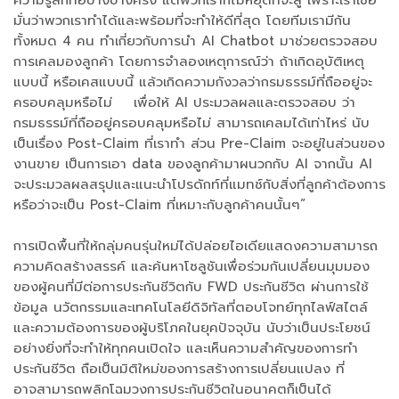
ความรู้สึกท้อบ้างบางครั้ง แต่พวกเราก็ไม่หยุดที่จะสู้ เพราะเราเชื่อ
มั่นว่าพวกเราทำได้และพร้อมที่จะทำให้ดีที่สุด โดยทีมเรามีกัน
ทั้งหมด 4 คน ทำเกี่ยวกับการนำ AI Chatbot มาช่วยตรวจสอบ
การเคลมองลูกค้า โดยการจำลองเหตุการณ์ว่า ถ้าเกิดอุบัติเหตุ
แบบนี้ หรือเคสแบบนี้ แล้วเกิดความกังวลว่ากรมธรรม์ที่ถืออยู่จะ
ครอบคลุมหรือไม่ เพื่อให้ AI ประมวลผลและตรวจสอบ ว่า
กรมธรรม์ที่ถืออยู่ครอบคลุมหรือไม่ สามารถเคลมได้เท่าไหร่ นับ
เป็นเรื่อง Post-Claim ที่เราทำ ส่วน Pre-Claim จะอยู่ในส่วนของ
งานขาย เป็นการเอา data ของลูกค้ามาผนวกกับ AI จากนั้น AI
จะประมวลผลสรุปและแนะนำโปรดักท์ที่แมทช์กับสิ่งที่ลูกค้าต้องการ
หรือว่าจะเป็น Post-Claim ที่เหมาะกับลูกค้าคนนั้นๆ”
การเปิดพื้นที่ให้กลุ่มคนรุ่นใหม่ได้ปล่อยไอเดียแสดงความสามารถ
ความคิดสร้างสรรค์ และค้นหาโซลูชันเพื่อร่วมกันเปลี่ยนมุมมอง
ของผู้คนที่มีต่อการประกันชีวิตกับ FWD ประกันชีวิต ผ่านการใช้
ข้อมูล นวัตกรรมและเทคโนโลยีดิจิทัลที่ตอบโจทย์ทุกไลฟ์สไตล์
และความต้องการของผู้บริโภคในยุคปัจจุบัน นับว่าเป็นประโยชน์
อย่างยิ่งที่จะทำให้ทุกคนเปิดใจ และเห็นความสำคัญของการทำ
ประกันชีวิต ถือเป็นมิติใหม่ของการสร้างการเปลี่ยนแปลง ที่
อาจสามารถพลิกโฉมวงการประกันชีวิตในอนาคตก็เป็นได้