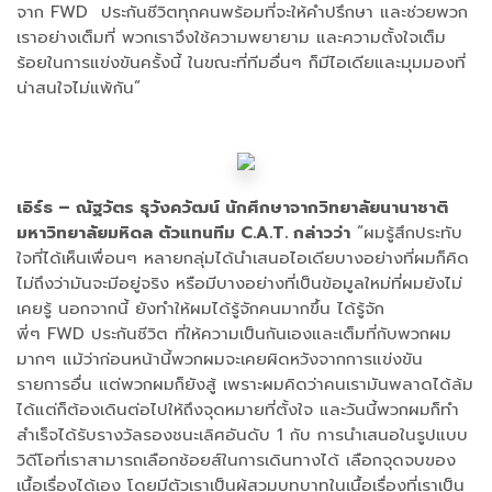
จาก FWD ประกันชีวิตทุกคนพร้อมที่จะให้คำปรึกษา และช่วยพวก
เราอย่างเต็มที่ พวกเราจึงใช้ความพยายาม และความตั้งใจเต็ม
ร้อยในการแข่งขันครั้งนี้ ในขณะที่ทีมอื่นๆ ก็มีไอเดียและมุมมองที่
น่าสนใจไม่แพ้กัน”
เอิร์ธ – ณัฐวัตร ธุวังควัฒน์ นักศึกษาจากวิทยาลัยนานาชาติ
มหาวิทยาลัยมหิดล ตัวแทนทีม C.A.T. กล่าวว่า
“ผมรู้สึกประทับ
ใจที่ได้เห็นเพื่อนๆ หลายกลุ่มได้นำเสนอไอเดียบางอย่างที่ผมก็คิด
ไม่ถึงว่ามันจะมีอยู่จริง หรือมีบางอย่างที่เป็นข้อมูลใหม่ที่ผมยังไม่
เคยรู้ นอกจากนี้ ยังทำให้ผมได้รู้จักคนมากขึ้น ได้รู้จัก
พี่ๆ FWD ประกันชีวิต ที่ให้ความเป็นกันเองและเต็มที่กับพวกผม
มากๆ แม้ว่าก่อนหน้านี้พวกผมจะเคยผิดหวังจากการแข่งขัน
รายการอื่น แต่พวกผมก็ยังสู้ เพราะผมคิดว่าคนเรามันพลาดได้ล้ม
ได้แต่ก็ต้องเดินต่อไปให้ถึงจุดหมายที่ตั้งใจ และวันนี้พวกผมก็ทำ
สำเร็จได้รับรางวัลรองชนะเลิศอันดับ 1 กับ การนำเสนอในรูปแบบ
วิดีโอที่เราสามารถเลือกช้อยส์ในการเดินทางได้ เลือกจุดจบของ
เนื้อเรื่องได้เอง โดยมีตัวเราเป็นผู้สวมบทบาทในเนื้อเรื่องที่เราเป็น