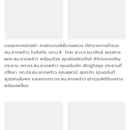
บรรยากาศช่วงเช้า ภายในงานพิธีบวงสรวง มีข้าราชการตำรวจ
สน.ลาดพร้าว ในสังกัด บก.น.4 โดย พ.ต.อ.ธนาพันธ์ ผดุงการ
ผกก.สน.ลาดพร้าว พร้อมด้วย คุณธัญย์ณภัคช์ ศิริประภาเจริญ
ประธาน กต.ตร.สน.ลาดพร้าว คุณชรันภัค เชิดชูกิจกุล ประธานที่
ปรึกษา กต.ตร.สน.ลาดพร้าว คุณสุพจน์ สุขตะโก คุณอนันต์
สุวรรณอัมพร และคณะกต.ตร.สน.ลาดพร้าว เข้าร่วมพิธีกันอย่าง
พร้อมเพรียง