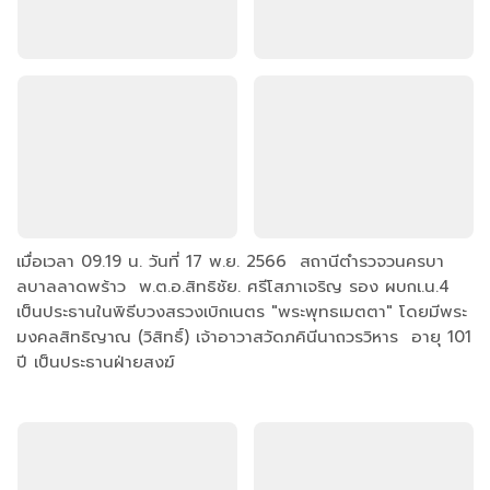
เมื่อเวลา 09.19 น. วันที่ 17 พ.ย. 2566 สถานีตำรวจวนครบา
ลบาลลาดพร้าว พ.ต.อ.สิทธิชัย. ศรีโสภาเจริญ รอง ผบกเ.น.4
เป็นประธานในพิธีบวงสรวงเบิกเนตร "พระพุทธเมตตา" โดยมีพระ
มงคลสิทธิญาณ (วิสิทธิ์) เจ้าอาวาสวัดภคินีนาถวรวิหาร อายุ 101
ปี เป็นประธานฝ่ายสงฆ์