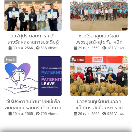
วว./ผู้ประกอบการ คว้า
ชาวไร่ยาสูบเบอร์เลย์
รางวัลผลงานการประดิษฐ์
เพชรบูรณ์-สุโขทัย ผนึก
การวิจัยและนวัตกรรม ใน
กำลังรับรัฐบาลใหม่ ชู 4 ข้อ
30 ก.ค. 2566 ,
616 Views
29 เม.ย. 2569 ,
187 Views
งาน KIWIE 2023 @
เรียกร้องเร่งด่วน ยกระดับ
เกาหลีใต้
อุตสาหกรรมยาสูบไทยสู่
Health
Farming
สากล
วีโร่ประกาศนโยบายใหม่เพื่อ
ชาวสวนทุเรียนยิ้มออก
สนับสนุนครอบครัววัยทำงาน
แม็คโคร จับมือกระทรวง
ทั่วอาเซียน ให้คุณแม่ลา
เกษตรฯ-กระทรวงพาณิชย์
20 ก.ค. 2565 ,
795 Views
26 เม.ย. 2565 ,
925 Views
คลอดบุตรได้นานสูงสุด 6
เปิดพื้นที่ให้เกษตรกรจำหน่าย
เดือน และให้คุณพ่อลาเพื่อ
ตรง ใน 135 สาขา ตั้งเป้ารับ