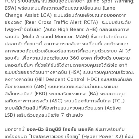
FCM) ระบบสัญญาณเตือนจุดอับสายตา (Blind Spot Warning:
BSW) พร้อมระบบสัญญาณเตือนขณะเปลี่ยนเลน (Lane
Change Assist: LCA) ระบบเตือนด้านหลังขณะถอยออกจาก
ช่องจอด (Rear Cross Traffic Alert: RCTA) ระบบปรับระดับ
ไฟสูง-ต่ำอัตโนมัติ (Auto High Beam: AHB) กล้องมองภาพ
รอบคัน (Multi Around Monitor: MAM) ซึ่งเทคโนโลยีความ
ปลอดภัยทั้งหมดนี้ สามารถตรวจจับการเคลื่อนที่ของตัวรถและ
สภาพแวดล้อมด้วยเซ็นเซอร์และเรดาร์ที่ควบคุมด้วยระบบ AI ได้
รอบคัน เพื่อความปลอดภัยแบบ 360 องศา ทั้งยังมีระบบความ
ปลอดภัยอื่นๆ ที่ช่วยให้ขับขี่ได้ง่ายดายควบคุมรถได้ดังใจ อาทิ
ระบบช่วยออกตัวบนทางลาดชัน (HSA) ระบบควบคุมความเร็วขณะ
ลงทางลาดชัน (Hill Descent Control: HDC) ระบบป้องกันล้อ
ล็อกขณะเบรก (ABS) ระบบกระจายแรงดันน้ำมันเบรกแบบ
อิเล็กทรอนิกส์ (EBD) ระบบเสริมแรงเบรก (BA) ระบบควบคุม
เสถียรภาพการทรงตัว (ASC) ระบบป้องกันการลื่นไถล (TCL)
ระบบลิมิเต็ดสลิปที่เฟืองท้ายแบบควบคุมด้วยเบรก (Active
LSD) เสริมด้วยถุงลมนิรภัย 7 ตำแหน่ง
นอกจากนี้
ออล-นิว มิตซูบิชิ ไทรทัน แอทลีท
ยังมาพร้อมกับ
เครื่องยนต์ “ไฮเปอร์พาวเวอร์ เอ็กซ์ทู” (Hyper Power X2) ซึ่งมี