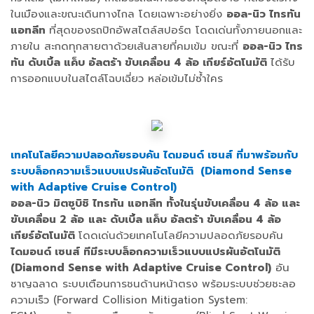
ในเมืองและขณะเดินทางไกล โดยเฉพาะอย่างยิ่ง
ออล-นิว ไทรทัน
แอทลีท
ที่สุดของรถปิกอัพสไตล์สปอร์ต โดดเด่นทั้งภายนอกและ
ภายใน สะกดทุกสายตาด้วยเส้นสายที่คมเข้ม ขณะที่
ออล-นิว ไทร
ทัน ดับเบิ้ล แค็บ อัลตร้า ขับเคลื่อน 4 ล้อ เกียร์อัตโนมัติ
ได้รับ
การออกแบบในสไตล์โฉบเฉี่ยว หล่อเข้มไม่ซ้ำใคร
เทคโนโลยีความปลอดภัยรอบคัน ไดมอนด์ เซนส์ ที่มาพร้อมกับ
ระบบล็อกความเร็วแบบแปรผันอัตโนมัติ (Diamond Sense
with Adaptive Cruise Control)
ออล-นิว มิตซูบิชิ ไทรทัน แอทลีท ทั้งในรุ่นขับเคลื่อน 4 ล้อ และ
ขับเคลื่อน 2 ล้อ
และ ดับเบิ้ล แค็บ อัลตร้า ขับเคลื่อน 4 ล้อ
เกียร์อัตโนมัติ
โดดเด่นด้วยเทคโนโลยีความปลอดภัยรอบคัน
ไดมอนด์ เซนส์ ทีมีระบบล็อกความเร็วแบบแปรผันอัตโนมัติ
(Diamond Sense with Adaptive Cruise Control)
อัน
ชาญฉลาด ระบบเตือนการชนด้านหน้าตรง พร้อมระบบช่วยชะลอ
ความเร็ว (Forward Collision Mitigation System: