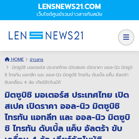
LENSNEWS21.COM
เว็บไซต์ศูนย์รวมข่าวสารทันสมัย
HOME
ข่าวสาร
มิตซูบิชิ มอเตอร์ส ประเทศไทย เปิดสเปค เปิดราคา ออล-นิว มิตซูบิ
ชิ ไทรทัน แอทลีท และ ออล-นิว มิตซูบิชิ ไทรทัน ดับเบิ้ล แค็บ อัลตร้า
ขับเคลื่อน 4 ล้อ เกียร์อัตโนมัติ
มิตซูบิชิ มอเตอร์ส ประเทศไทย เปิด
สเปค เปิดราคา ออล-นิว มิตซูบิชิ
ไทรทัน แอทลีท และ ออล-นิว มิตซูบิ
ชิ ไทรทัน ดับเบิ้ล แค็บ อัลตร้า ขับ