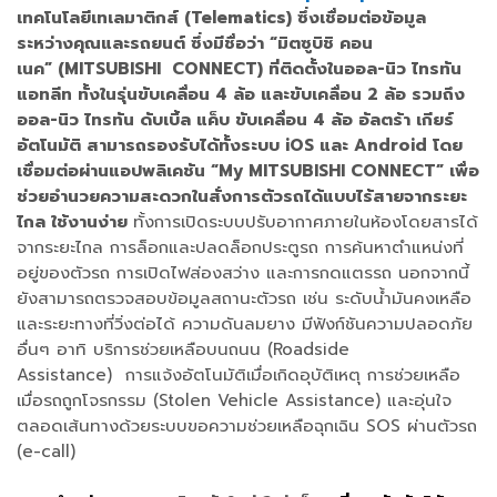
เทคโนโลยีเทเลมาติกส์ (Telematics) ซึ่งเชื่อมต่อข้อมูล
ระหว่างคุณและรถยนต์ ซึ่งมีชื่อว่า “มิตซูบิชิ คอน
เนค” (MITSUBISHI CONNECT) ที่ติดตั้งในออล-นิว ไทรทัน
แอทลีท ทั้งในรุ่นขับเคลื่อน 4 ล้อ และขับเคลื่อน 2 ล้อ รวมถึง
ออล-นิว ไทรทัน ดับเบิ้ล แค็บ ขับเคลื่อน 4 ล้อ อัลตร้า เกียร์
อัตโนมัติ สามารถรองรับได้ทั้งระบบ iOS และ Android โดย
เชื่อมต่อผ่านแอปพลิเคชัน “My MITSUBISHI CONNECT” เพื่อ
ช่วยอำนวยความสะดวกในสั่งการตัวรถได้แบบไร้สายจากระยะ
ไกล ใช้งานง่าย
ทั้งการเปิดระบบปรับอากาศภายในห้องโดยสารได้
จากระยะไกล การล็อกและปลดล็อกประตูรถ การค้นหาตำแหน่งที่
อยู่ของตัวรถ การเปิดไฟส่องสว่าง และการกดแตรรถ นอกจากนี้
ยังสามารถตรวจสอบข้อมูลสถานะตัวรถ เช่น ระดับน้ำมันคงเหลือ
และระยะทางที่วิ่งต่อได้ ความดันลมยาง มีฟังก์ชันความปลอดภัย
อื่นๆ อาทิ บริการช่วยเหลือบนถนน (Roadside
Assistance) การแจ้งอัตโนมัติเมื่อเกิดอุบัติเหตุ การช่วยเหลือ
เมื่อรถถูกโจรกรรม (Stolen Vehicle Assistance) และอุ่นใจ
ตลอดเส้นทางด้วยระบบขอความช่วยเหลือฉุกเฉิน SOS ผ่านตัวรถ
(e-call)