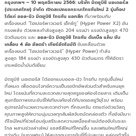
กรุงเทพฯ – 10 พฤศจิกายน 2566: บริษัท มิตซูบิชิ มอเตอร์ส
(ประเทศไทย) จำกัด
เปิดสเปครถกระบะไทรทันใหม่ 2 รุ่นท็อป
ได้แก่ ออล-นิว มิตซูบิชิ ไทรทัน แอทลีท
ที่มาพร้อมกับ
เครื่องยนต์ “ไฮเปอร์พาวเวอร์ เอ็กซ์ทู” (Hyper Power X2) อัน
ทรงพลัง
ด้วยพละกำลังสูงสุด 204 แรงม้า แรงบิดสูงสุด 470
นิวตันเมตร และ
ออล-นิว มิตซูบิชิ ไทรทัน ดับเบิ้ล แค็บ ขับ
เคลื่อน 4 ล้อ อัลตร้า เกียร์อัตโนมัติ
ขับเคลื่อนด้วย
เครื่องยนต์ “ไฮเปอร์พาวเวอร์” (Hyper Power) กำลัง
สูงสุด 184 แรงม้า แรงบิดสูงสุด 430 นิวตันเมตร ที่ให้อัตรา
ประหยัดน้ำมันดีเยี่ยม
มิตซูบิชิ มอเตอร์ส ได้ออกแบบออล-นิว ไทรทัน ทุกรุ่นขึ้นใหม่
ทั้งหมด เพื่อตอบโจทย์ความเป็นรถปิกอัพส่วนตัวสำหรับคนยุค
ใหม่ โดยเน้นที่ความสะดวกสบายสุดหรูของห้องโดยสาร เติมเต็ม
สุนทรียภาพขณะขับขี่ให้เทียบเคียงได้กับรถเอสยูวียุโรป พร้อม
อุปกรณ์อำนวยความสะดวกต่างๆ ที่ครบครัน ตกแต่งด้วยวัสดุ
คุณภาพสูงให้ความนุ่มนวลทุกสัมผัสจับถนัดคล่องตัว ทั้งยังมีเบาะ
ดีไซน์ใหม่ที่ช่วยโอบอุ้มสรีระลดความเหนื่อยล้าแม้ต้องขับในระยะ
ไกล ผสานช่วงล่างใหม่ แชสซีส์ใหม่ที่ใหญ่ขึ้น และเฟรมใหม่ที่ใหญ่
กว่าเดิม (เมกาเฟรม) ให้สมรรถนะการขับขี่ที่นุ่มสบาย คล่องตัวทั้ง