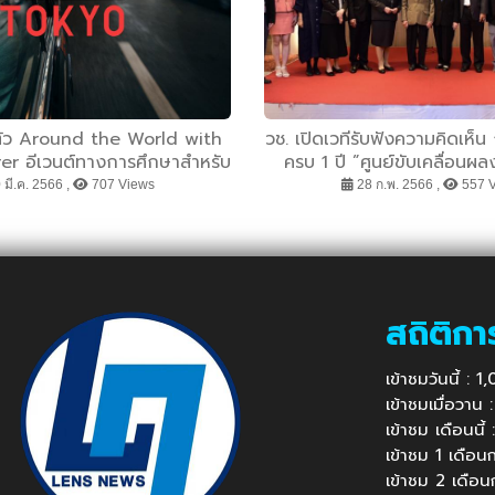
ิดตัว Around the World with
วช. เปิดเวทีรับฟังความคิดเห็
r อีเวนต์ทางการศึกษาสำหรับ
ครบ 1 ปี ”ศูนย์ขับเคลื่อนผล
ับแบรนด์แอมบาสเดอร์ระดับโลก
ทรัพยากรธรรมชาติและสิ่งแวดล
มี.ค. 2566 ,
707 Views
28 ก.พ. 2566 ,
557 
รเจอร์ เฟเดอเรอร์
ใช้ประโยชน์”
สถิติกา
เข้าชมวันนี้ : 
เข้าชมเมื่อวาน
เข้าชม เดือนนี
เข้าชม 1 เดือ
เข้าชม 2 เดือ