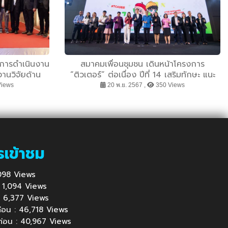
น การดำเนินงาน
สมาคมเพื่อนชุมชน เดินหน้าโครงการ
งานวิจัยด้าน
“ติวเตอร์” ต่อเนื่อง ปีที่ 14 เสริมทักษะ แนะ
้อมสู่การนำไป
เส้นทางสู่รั้วมหาวิทยาลัย ยกระดับการศึกษา
Views
20 พ.ย. 2567 ,
350 Views
เยาวชน จังหวัดระยอง
รเข้าชม
1,098 Views
 : 1,094 Views
้ : 6,377 Views
นก่อน : 46,718 Views
นก่อน : 40,967 Views