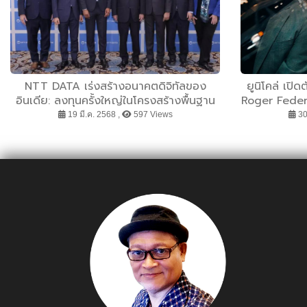
NTT DATA เร่งสร้างอนาคตดิจิทัลของ
ยูนิโคล่ เป
อินเดีย: ลงทุนครั้งใหญ่ในโครงสร้างพื้นฐาน
Roger Federe
และ AI เพื่อเชื่อมโยงโลก
เยาวชน ร่วมก
19 มี.ค. 2568 ,
597 Views
30 
โ