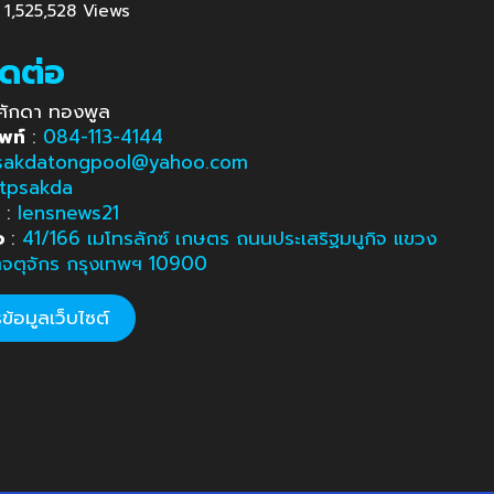
: 1,525,528 Views
ิดต่อ
ศักดา ทองพูล
พท์
:
084-113-4144
sakdatongpool@yahoo.com
tpsakda
e
:
lensnews21
อ
:
41/166 เมโทรลักซ์ เกษตร ถนนประเสริฐมนูกิจ แขวง
ตจตุจักร กรุงเทพฯ 10900
้อมูลเว็บไซต์