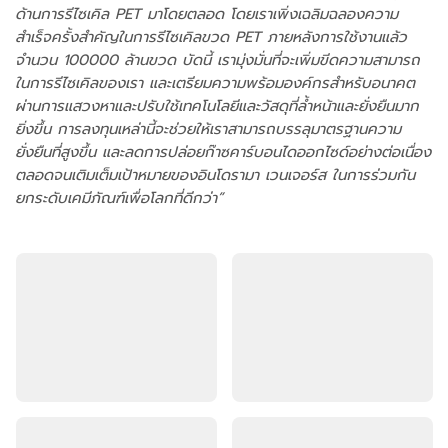
ด้านการรีไซเคิล PET มาโดยตลอด โดยเราเพิ่งเฉลิมฉลองความ
สำเร็จครั้งสำคัญในการรีไซเคิลขวด PET ภายหลังการใช้งานแล้ว
จำนวน 100000 ล้านขวด บัดนี้ เรามุ่งมั่นที่จะเพิ่มขีดความสามารถ
ในการรีไซเคิลของเรา และเตรียมความพร้อมองค์กรสำหรับอนาคต
ผ่านการแสวงหาและปรับใช้เทคโนโลยีและวัสดุที่ล้ำหน้าและยั่งยืนมาก
ยิ่งขึ้น การลงทุนเหล่านี้จะช่วยให้เราสามารถบรรลุมาตรฐานความ
ยั่งยืนที่สูงขึ้น และลดการปล่อยก๊าซคาร์บอนไดออกไซด์อย่างต่อเนื่อง
ตลอดจนเติมเต็มเป้าหมายของอินโดรามา เวนเจอร์ส ในการร่วมกัน
ยกระดับเคมีภัณฑ์เพื่อโลกที่ดีกว่า”