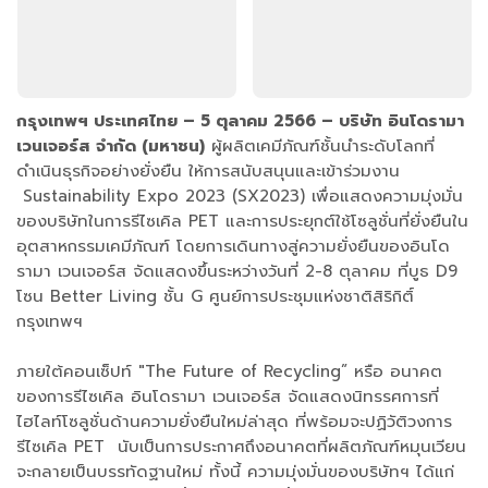
กรุงเทพฯ ประเทศไทย – 5 ตุลาคม 2566 – บริษัท อินโดรามา
เวนเจอร์ส จำกัด (มหาชน)
ผู้ผลิตเคมีภัณฑ์ชั้นนำระดับโลกที่
ดำเนินธุรกิจอย่างยั่งยืน ให้การสนับสนุนและเข้าร่วมงาน
Sustainability Expo 2023 (SX2023) เพื่อแสดงความมุ่งมั่น
ของบริษัทในการรีไซเคิล PET และการประยุกต์ใช้โซลูชั่นที่ยั่งยืนใน
อุตสาหกรรมเคมีภัณฑ์ โดยการเดินทางสู่ความยั่งยืนของอินโด
รามา เวนเจอร์ส จัดแสดงขึ้นระหว่างวันที่ 2-8 ตุลาคม ที่บูธ D9
โซน Better Living ชั้น G ศูนย์การประชุมแห่งชาติสิริกิติ์
กรุงเทพฯ
ภายใต้คอนเซ็ปท์ "The Future of Recycling” หรือ อนาคต
ของการรีไซเคิล อินโดรามา เวนเจอร์ส จัดแสดงนิทรรศการที่
ไฮไลท์โซลูชั่นด้านความยั่งยืนใหม่ล่าสุด ที่พร้อมจะปฏิวัติวงการ
รีไซเคิล PET นับเป็นการประกาศถึงอนาคตที่ผลิตภัณฑ์หมุนเวียน
จะกลายเป็นบรรทัดฐานใหม่ ทั้งนี้ ความมุ่งมั่นของบริษัทฯ ได้แก่