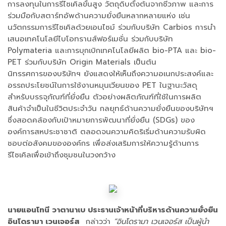
การลงทุนในการรีไซเคิลขั้นสูง วัตถุดิบตั้งต้นจากชีวภาพ และการ
ร่วมมือกับสตาร์ทอัพด้านความยั่งยืนหลากหลายแห่ง เช่น
นวัตกรรมการรีไซเคิลด้วยเอนไซม์ ร่วมกับบริษัท Carbios การนำ
เสนอเทคโนโลยีไบโอทรานส์ฟอร์เมชั่น ร่วมกับบริษัท
Polymateria และการบุกเบิกเทคโนโลยีผลิต bio-PTA และ bio-
PET ร่วมกับบริษัท Origin Materials เป็นต้น
นิทรรศการของบริษัทฯ ยังแสดงให้เห็นถึงความอเนกประสงค์และ
อรรถประโยชน์ในการใช้งานหมุนเวียนของ PET ในฐานะวัสดุ
สำหรับบรรจุภัณฑ์ที่ยั่งยืน ตัวอย่างผลิตภัณฑ์ที่ใช้ในการผลิต
สินค้าจำเป็นในชีวิตประจำวัน กลยุทธ์ด้านความยั่งยืนของบริษัทฯ
ซึ่งสอดคล้องกับเป้าหมายการพัฒนาที่ยั่งยืน (SDGs) ของ
องค์การสหประชาชาติ ตลอดจนความคิดริเริ่มด้านความรับผิด
ชอบต่อสังคมขององค์กร เพื่อส่งเสริมการให้ความรู้ด้านการ
รีไซเคิลเพื่อเข้าถึงชุมชนในวงกว้าง
นายแอนโทนี วาตานาเบ ประธานเจ้าหน้าที่บริหารด้านความยั่งยืน
อินโดรามา เวนเจอร์ส
กล่าวว่า
“อินโดรามา เวนเจอร์ส เป็นผู้นำ