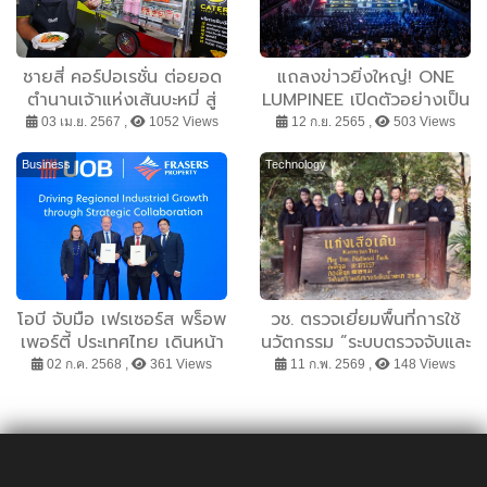
ชายสี่ คอร์ปอเรชั่น ต่อยอด
แถลงข่าวยิ่งใหญ่! ONE
ตำนานเจ้าแห่งเส้นบะหมี่ สู่
LUMPINEE เปิดตัวอย่างเป็น
สตรีทฟู้ดมหาชน รุกทรานส์
ทางการ กับดีลประวัติศาสตร์
03 เม.ย. 2567 ,
1052 Views
12 ก.ย. 2565 ,
503 Views
ฟอร์มธุรกิจ สร้างมาตรฐาน
ที่จะสร้างปรากฎการณ์ใหม่สู่
สากล เดินหน้าเติบโตแบบไร้
วงการมวยไทยทั้งระบบ
Business
Technology
ขีดจำกัด
โอบี จับมือ เฟรเซอร์ส พร็อพ
วช. ตรวจเยี่ยมพื้นที่การใช้
เพอร์ตี้ ประเทศไทย เดินหน้า
นวัตกรรม ”ระบบตรวจจับและ
เสริมแกร่งการลงทุนภาค
เฝ้าระวังไฟป่าแบบครบวงจร”
02 ก.ค. 2568 ,
361 Views
11 ก.พ. 2569 ,
148 Views
อุตสาหกรรมในไทย
ณ อุทยานแห่งชาติแม่ยม
เวียดนาม และอินโดนีเซีย
ต.สะเอียบ อ.สอง จ.แพร่