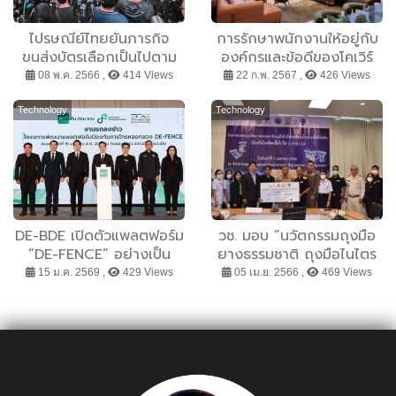
ไปรษณีย์ไทยยันภารกิจ
การรักษาพนักงานให้อยู่กับ
ขนส่งบัตรเลือกเป็นไปตาม
องค์กรและข้อดีของโคเวิร์
กระบวนการ พร้อมคุมเข้ม
กกิ้งสเปซ
08 พ.ค. 2566 ,
414 Views
22 ก.พ. 2567 ,
426 Views
ระบบการคัดแยก - ขนส่ง
เผยบัตรเลือกตั้งล่วงหน้า
Technology
Technology
นอกเขต ถึงศูนย์ประสานงาน
แล้ว 100%
DE-BDE เปิดตัวแพลตฟอร์ม
วช. มอบ “นวัตกรรมถุงมือ
“DE-FENCE” อย่างเป็น
ยางธรรมชาติ ถุงมือไนไตร
ทางการแล้ววันนี้ โหลดใช้
เคลือบน้ำยานาโนอิมัลชัน”
15 ม.ค. 2569 ,
429 Views
05 เม.ย. 2566 ,
469 Views
บริการฟรี แอปสกัดโกง!
กว่า 50000 คู่ หนุนกำลังใจ
”กัน-ก่อน-ลวง” หวังสกัด
แพทย์ และบุคลากรด่านหน้า
กั้นและตัดวงจรมิจฉาชีพทุก
รับมือผู้ป่วย
รูปแบบ