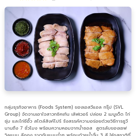
กลุ่มธุรกิจอาหาร (Foods System) ของเอสวีแอล กรุ๊ป (SVL
Group) จัดจานเอาใจสาวกชิคเก้น เลิฟเวอร์ ปล่อย 2 เมนูเด็ด ไก่
ชุ่ม และไก่ซีอิ๊ว สไตล์สิงค์โปร์ รังสรรค์ความอร่อยด้วยวิธีการซูวี
นานถึง 7 ชั่วโมง พร้อมความหอมจากน้ำซอส สูตรลับของเชฟ
วิลแมน ลีออง ราดกันแบบฉ่ำๆ พร้อมด้วยน้ำจิ้ม 3 สี ให้รสชาติที่