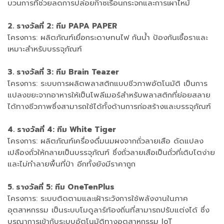
บวนการที่ช่วยลดการปล่อยก๊าซเรือนกระจกและการเผาไหม้
2. รางวัลที่ 2: ทีม PAPA PAPER
โครงการ: ผลิตภัณฑ์เยื่อกระดาษทนไฟ กันน้ำ ป้องกันเชื้อราและ
เหมาะสำหรับบรรจุภัณฑ์
3. รางวัลที่ 3: ทีม Brain Teazer
โครงการ: ระบบการผลิตพลาสติกแบบชีวภาพอัตโนมัติ เป็นการ
แปลงขยะจากอาหารให้เป็นโพลีเมอร์สำหรับพลาสติกที่ย่อยสลาย
ได้ทางชีวภาพซึ่งสามารถใช้ได้ทั้งด้านการก่อสร้างและบรรจุภัณฑ์
4. รางวัลที่ 4: ทีม White Tiger
โครงการ: ผลิตภัณฑ์เครื่องดื่มนมผงจากถั่วลายเสือ ดัดแปลง
เปลืองถั่วให้กลายเป็นบรรจุภัณฑ์ ซึ่งถั่วลายเสือเป็นถั่วที่เติบโตง่าย
และไม่ทำลายพื้นที่ป่า อีกทั้งยังมีราคาถูก
5. รางวัลที่ 5: ทีม OneTenPlus
โครงการ: ระบบติดตามและเฝ้าระวังการใช้พลังงานในภาค
อุตสาหกรรม เป็นระบบโมดูลาร์ท้องถิ่นที่สามารถปรับแต่งได้ ซึ่ง
บูรณาการเข้ากับระบบอัตโนมัติทางอุตสาหกรรม IoT