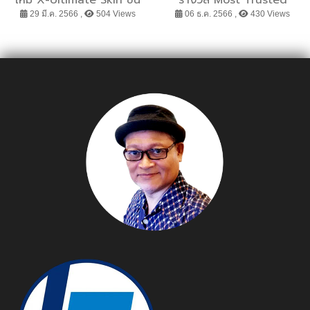
สุดของการปรนนิบัติเซลล์ผิว
Insurance Service
29 มี.ค. 2566 ,
504 Views
06 ธ.ค. 2566 ,
430 Views
หน้า เพื่อกรอบหน้าที่ชัดเจน
Provider Thailand 2023
และผิวสัมผัสที่เรียบเนียน
ตอกย้ำผู้นำธุรกิจประกันชีวิต
ด้วยนวัตกรรม MPR
ที่ลูกค้าวางใจในบริการ
Toroidal RF เจเนอเรชั่น
ล่าสุดจากแคนาดา ผสานเวช
สำอางจากสเปน