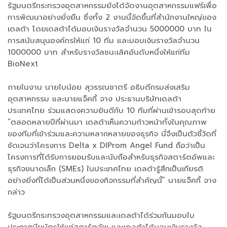
รัฐมนตรีกระทรวงอุตสาหกรรมยังได้จัดงานอุตสาหกรรมแฟร์เพื่อ
การพัฒนาอย่างยั่งยืน ซึ่งทั้ง 2 งานนี้จัดขึ้นที่สำนักงานใหญ่ของ
เดลต้า โดยเดลต้าได้มอบเงินรางวัลจำนวน 5000000 บาท ใน
การสนับสนุนองค์กรให้แก่ 10 ทีม และมอบเงินรางวัลจำนวน
1000000 บาท สำหรับรางวัลชนะเลิศอันดับหนึ่งให้แก่ทีม
BioNext
ภายในงาน นายใบน้อย สุวรรณชาตรี อธิบดีกรมส่งเสริม
อุตสาหกรรม และนายแจ็คกี้ จาง ประธานบริษัทเดลต้า
ประเทศไทย ร่วมแสดงความยินดีกับ 10 ทีมที่ผ่านเข้ารอบสุดท้าย
“ตลอดหลายปีที่ผ่านมา เดลต้าเห็นความก้าวหน้าทั้งในคุณภาพ
ของทีมที่เข้าร่วมและความหลากหลายของธุรกิจ นี่จึงเป็นตัวชี้วัดที่
ชัดเจนว่าโครงการ Delta x DIProm Angel Fund ถือว่าเป็น
โครงการที่ได้รับการยอมรับและนับถือสำหรับธุรกิจสตาร์ตอัพและ
ธุรกิจขนาดเล็ก (SMEs) ในประเทศไทย เดลต้ารู้สึกเป็นเกียรติ
อย่างยิ่งที่ได้เป็นส่วนหนึ่งของกิจกรรมที่สำคัญนี้” นายแจ็คกี้ จาง
กล่าว
รัฐมนตรีกระทรวงอุตสาหกรรมและเดลต้าได้ร่วมกันมอบใบ
ประกาศนียบัตรให้แก่สตาร์ตอัพ และเดลต้าได้มอบเงินรางวัล