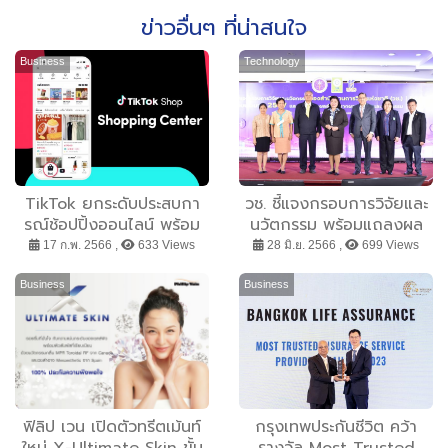
ข่าวอื่นๆ ที่น่าสนใจ
Business
Technology
TikTok ยกระดับประสบกา
วช. ชี้แจงกรอบการวิจัยและ
รณ์ช้อปปิ้งออนไลน์ พร้อม
นวัตกรรม พร้อมแถลงผล
ปลดล็อกศักยภาพ
สำเร็จจากการวิจัยและ
17 ก.พ. 2566 ,
633 Views
28 มิ.ย. 2566 ,
699 Views
อีคอมเมิร์ซ ด้วย TikTok
นวัตกรรมด้านเศรษฐกิจและ
Shop Shopping Center
การเกษตร NRCT Open
Business
Business
House 2023
ฟิลิป เวน เปิดตัวทรีตเม้นท์
กรุงเทพประกันชีวิต คว้า
ใหม่ X-Ultimate Skin ขั้น
รางวัล Most Trusted