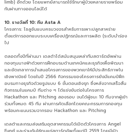
limb) อีกด้วย โดยแพทย์สามารถใช้รักษาผู้ป่วยหลายรายพร้อม
กันผ่านทางออนไลน์ได้
10. รางวัลที่ 10: ทีม Asta A
โครงการ: โซลูชันแบบครบวงจรสำหรับการเพาะปลูกสาหร่าย
ตั้งแต่การออกแบบระบบเครื่องปฏิกรณ์และการผลิต (ระดับนำร่อง
ไป
ตลอดทั้งปีที่ผ่านมา เดลต้าได้สนับสนุนเหล่าทีมสตาร์ตอัพผ่าน
กองทุนนางฟ้าด้วยการฝึกอบรมด้านเทคนิคและธุรกิจเพื่อพัฒนา
และขัดเกลาการนำเสนอโครงการของพวกเขาให้มีประสิทธิภาพใน
เชิงพาณิชย์ โดยในปี 2566 กิจกรรมของโครงการยังมีแคมป์ฝึก
อบรมทางธุรกิจด้วยรูปแบบ 6 ขั้นตอนเชิงรุก ซึ่งหลังจากเสร็จสิ้น
กิจกรรมในแคมป์ ทีมต่าง ๆ ได้แข่งขันต่อในโครงการ
Hackathon และ Pitching สองรอบ จนได้ผู้ชนะ 10 ทีมจากผู้เข้า
ร่วมทั้งหมด 45 ทีม ผ่านการคัดเลือกโดยคณะกรรมการกองทุน
พร้อมคะแนนรวมจากรอบ Hackathon และ Pitching
เดลต้าและกรมส่งเสริมอุตสาหกรรมได้เปิดตัวโครงการ Angel
Fund และร่วมกันให้ทุนแก่สตาร์ตอัพตั้งแต่ปี 2559 โดยมีเป้า