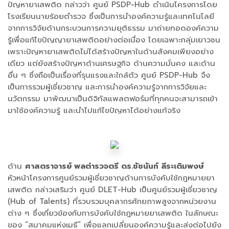
ปัญหายาเสพติด กล่าวว่า ศูนย์ PSDP-Hub ดำเนินโครงการโดย
โรงเรียนนายร้อยตำรวจ ซึ่งเป็นการนำองค์ความรู้และเทคโนโลยี
จากการวิจัยด้านกระบวนการความยุติธรรม มาถ่ายทอดองค์ความ
รู้เพื่อแก้ไขปัญญายาเสพติดอย่างต่อเนื่อง โดยเฉพาะกลุ่มเยาวชน
เพราะปัญหายาเสพติดไม่ได้สร้างปัญหาในด้านสังคมเพียงอย่าง
เดียว แต่ยังสร้างปัญหาด้านเศรษฐกิจ ด้านความมั่นคง และด้าน
อื่น ๆ ซึ่งถือเป็นเรื่องที่รุนแรงและใกล้ตัว ศูนย์ PSDP-Hub จึง
เป็นการรวมผู้เชี่ยวชาญ และการนำองค์ความรู้จากการวิจัยและ
นวัตกรรม มาพัฒนาเป็นดิจิทัลแพลตฟอร์มที่ทุกคนจะสามารถเข้า
มาใช้องค์ความรู้ และนำไปแก้ไขปัญหาได้อย่างแท้จริง
ด้าน
ศาสตราจารย์ พลตำรวจตรี ดร.ชัชนันท์ ลีระเติมพงษ์
หัวหน้าโครงการศูนย์รวมผู้เชี่ยวชาญด้านการบังคับใช้กฎหมายยา
เสพติด กล่าวเสริมว่า ศูนย์ DLET-Hub เป็นศูนย์รวมผู้เชี่ยวชาญ
(Hub of Talents) ที่รวบรวมบุคลากรศักยภาพสูงจากหน่วยงาน
ต่าง ๆ ซึ่งเกี่ยวข้องกับการบังคับใช้กฎหมายยาเสพติด ในลักษณะ
ของ “สมาคมแห่งเมธี” เพื่อแลกเปลี่ยนองค์ความรู้และส่งต่อไปยัง