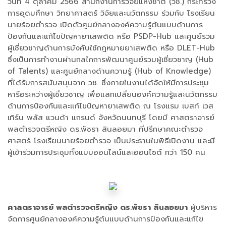
วันที่ 4 ตุลาคม 2566 สำนักงานการวิจัยแห่งชาติ (วช.) กระทรวง
การอุดมศึกษา วิทยาศาสตร์ วิจัยและนวัตกรรม ร่วมกับ โรงเรียน
นายร้อยตำรวจ เปิดตัวศูนย์กลางองค์ความรู้ต้นแบบด้านการ
ป้องกันและแก้ไขปัญหายาเสพติด หรือ PSDP-Hub และศูนย์รวม
ผู้เชี่ยวชาญด้านการบังคับใช้กฎหมายยาเสพติด หรือ DLET-Hub
ซึ่งเป็นการทำงานผ่านกลไกการพัฒนาศูนย์รวมผู้เชี่ยวชาญ (Hub
of Talents) และศูนย์กลางด้านความรู้ (Hub of Knowledge)
ที่ได้รับการสนับสนุนจาก วช. ซึ่งภายในงานได้จัดให้มีการประชุม
หารือระหว่างผู้เชี่ยวชาญ เพื่อแลกเปลี่ยนองค์ความรู้และนวัตกรรม
ด้านการป้องกันและแก้ไขปัญหายาเสพติด ณ โรงแรม เบสท์ เวส
เทิร์น พลัส แวนด้า แกรนด์ จังหวัดนนทบุรี โดยมี ศาสตราจารย์
พลตำรวจตรีหญิง ดร.พัชรา สินลอยมา ที่ปรึกษาคณะตำรวจ
ศาสตร์ โรงเรียนนายร้อยตำรวจ เป็นประธานในพิธีเปิดงาน และมี
ผู้เข้าร่วมการประชุมทั้งแบบออนไลน์และออนไซต์ กว่า 150 คน
ศาสตราจารย์ พลตำรวจตรีหญิง ดร.พัชรา สินลอยมา
ผู้บริหาร
จัดการศูนย์กลางองค์ความรู้ต้นแบบด้านการป้องกันและแก้ไข