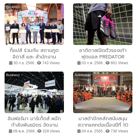
Business
Health
ท็อปส์ ร่วมกับ สถานทูต
อาดิดาสเปิดตัวรองเท้า
อิตาลี และ สำนักงาน
ฟุตบอล PREDATOR
พาณิชย์อิตาเลียน ประจำ
ACCURACY ดีไซน์ล่าสุดที่
30 ก.ย. 2566 ,
743 Views
03 ก.พ. 2566 ,
801 Views
ประเทศไทย (ITA) ส่งมอบ
พร้อมความแม่นยำเหนือระดับ
ความสุขผ่านกิจกรรมพิเศษ
Business
Automobile
เพื่อชุมชน ภายใต้แคมเปญ
Taste of Italy 2023 ด้วย
การบริจาคพิซซ่าสูตร
อิตาเลียนแท้ ๆ ให้กับ
นักเรียนและชุมชนคลองเตย
อินฟอร์มา มาร์เก็ตส์ ผนึก
มาสด้าปักหลักสนับสนุน
กำลังพันธมิตร จัดงาน
สวาทแคทต่อเนื่องปีที่ 10
MobilityTech Asia –
หวังคืนความสุขสู่สังคมผ่าน
09 พ.ค. 2568 ,
329 Views
04 ส.ค. 2565 ,
736 Views