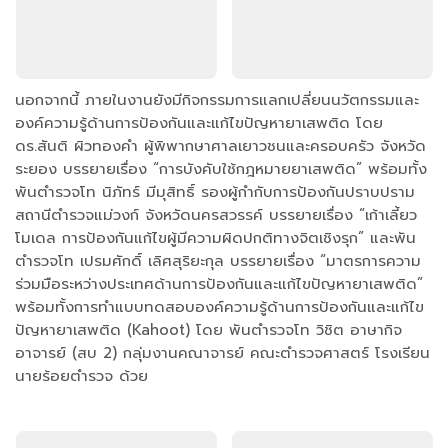
นอกจากนี้ ภายในงานยังมีกิจกรรมการแลกเปลี่ยนนวัตกรรมและ
องค์ความรู้ด้านการป้องกันและแก้ไขปัญหายาเสพติด โดย
ดร.สันติ ผิวทองคำ ผู้พิพากษาศาลเยาวชนและครอบครัว จังหวัด
ระยอง บรรยายเรื่อง “การบังคับใช้กฎหมายยาเสพติด” พร้อมทั้ง
พันตำรวจโท นิภัทร์ มีมุสิทธิ์ รองผู้กำกับการป้องกันปราบปราม
สถานีตำรวจแม่วงก์ จังหวัดนครสวรรค์ บรรยายเรื่อง “เก้าเลี้ยว
โมเดล การป้องกันแก้ไขผู้มีความผิดปกติทางจิตเชิงรุก” และพัน
ตำรวจโท เปรมศักดิ์ เลิศสุริยะกุล บรรยายเรื่อง “มาตรการความ
ร่วมมือระหว่างประเทศด้านการป้องกันและแก้ไขปัญหายาเสพติด”
พร้อมทั้งการทำแบบทดสอบองค์ความรู้ด้านการป้องกันและแก้ไข
ปัญหายาเสพติด (Kahoot) โดย พันตำรวจโท วิชิต อาษากิจ
อาจารย์ (สบ 2) กลุ่มงานคณาจารย์ คณะตำรวจศาสตร์ โรงเรียน
นายร้อยตำรวจ ด้วย