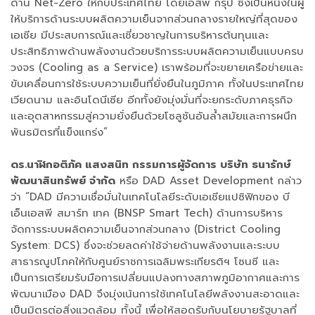
ด้าน Net-Zero ให้กับประเทศไทย โดยเอสพี กรุ๊ป ซึ่งเป็นหนึ่งในผู้
ให้บริการด้านระบบผลิตความเย็นจากส่วนกลางรายใหญ่ที่สุดของ
เอเชีย มีประสบการณ์และเชี่ยวชาญในการบริหารต้นทุนและ
ประสิทธิภาพด้านพลังงานด้วยบริการระบบผลิตความเย็นแบบครบ
วงจร (Cooling as a Service) เราพร้อมที่จะขยายเครือข่ายและ
ขับเคลื่อนการใช้ระบบความเย็นที่ยั่งยืนในภูมิภาค ทั้งในประเทศไทย
เวียดนาม และอินโดนีเซีย อีกทั้งยังมุ่งมั่นที่จะยกระดับภาคธุรกิจ
และอุตสาหกรรมสู่ความยั่งยืนด้วยโซลูชันอันล้ำสมัยและการผนึก
พันธมิตรที่แข็งแกร่ง”
ดร.นาฬิกอติภัค แสงสนิท กรรมการผู้จัดการ บริษัท ธนารักษ์
พัฒนาสินทรัพย์ จำกัด
หรือ DAD Asset Development กล่าว
ว่า “DAD มีความเชื่อมั่นในเทคโนโลยีระดับเอเชียแปซิฟิกของ บี
เอ็นเอสพี สมาร์ท เทค (BNSP Smart Tech) ด้านการบริหาร
จัดการระบบผลิตความเย็นจากส่วนกลาง (District Cooling
System: DCS) ซึ่งจะช่วยลดค่าใช้จ่ายด้านพลังงานและระบบ
สาธารณูปโภคให้กับศูนย์ราชการเฉลิมพระเกียรติฯ โซนซี และ
เป็นการเตรียมรับมือการเปลี่ยนแปลงทางสภาพภูมิอากาศและการ
พัฒนาเมือง DAD จึงมุ่งเน้นการใช้เทคโนโลยีพลังงานสะอาดและ
เป็นมิตรต่อสิ่งแวดล้อม ทั้งนี้ เพื่อให้สอดรับกับนโยบายรัฐบาลที่