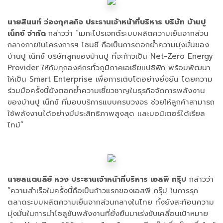
นายสินนท์ ว่องกุศลกิจ ประธานเจ้าหน้าที่บริหาร บริษัท บ้านปู
เน็กซ์ จำกัด
กล่าวว่า “เมกะโปรเจกต์ระบบผลิตความเย็นจากส่วน
กลางภายในโครงการฯ โซนซี ถือเป็นการตอกย้ำความมุ่งมั่นของ
บ้านปู เน็กซ์ บริษัทลูกของบ้านปู ที่จะก้าวเป็น Net-Zero Energy
Provider ให้กับทุกองค์กรทั่วภูมิภาคเอเชียแปซิฟิก พร้อมพัฒนา
ให้เป็น Smart Enterprise เพื่อการเติบโตอย่างยั่งยืน โดยความ
ร่วมมือครั้งนี้ยังตอกย้ำความเชี่ยวชาญในธุรกิจจัดการพลังงาน
ของบ้านปู เน็กซ์ ที่มอบบริการแบบครบวงจร ช่วยให้ลูกค้าสามารถ
ใช้พลังงานได้อย่างมีประสิทธิภาพสูงสุด และมอนิเตอร์ได้เรียล
ไทม์”
นายสแตนลีย์ หวง ประธานเจ้าหน้าที่บริหาร เอสพี กรุ๊ป
กล่าวว่า
“ความสำเร็จในครั้งนี้ถือเป็นก้าวแรกของเอสพี กรุ๊ป ในการรุก
ตลาดระบบผลิตความเย็นจากส่วนกลางในไทย ทั้งยังสะท้อนความ
มุ่งมั่นในการนำโซลูชันพลังงานที่ยั่งยืนมาเร่งขับเคลื่อนเป้าหมาย