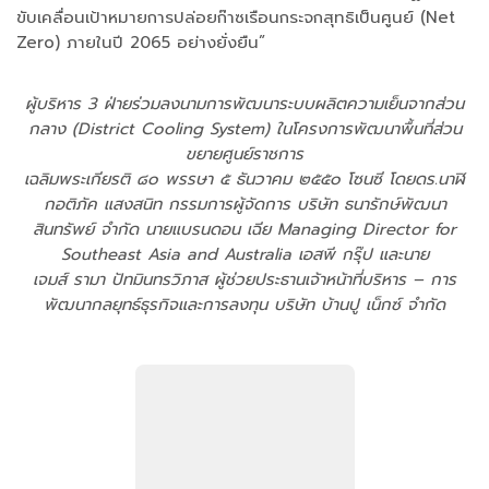
ขับเคลื่อนเป้าหมายการปล่อยก๊าซเรือนกระจกสุทธิเป็นศูนย์ (Net
Zero) ภายในปี 2065 อย่างยั่งยืน”
ผู้บริหาร 3 ฝ่ายร่วมลงนามการพัฒนาระบบผลิตความเย็นจากส่วน
กลาง (District Cooling System) ในโครงการพัฒนาพื้นที่ส่วน
ขยายศูนย์ราชการ
เฉลิมพระเกียรติ ๘๐ พรรษา ๕ ธันวาคม ๒๕๕๐ โซนซี โดยดร.นาฬิ
กอติภัค แสงสนิท กรรมการผู้จัดการ บริษัท ธนารักษ์พัฒนา
สินทรัพย์ จำกัด นายแบรนดอน เฉีย Managing Director for
Southeast Asia and Australia เอสพี กรุ๊ป และนาย
เจมส์ รามา ปัทมินทรวิภาส ผู้ช่วยประธานเจ้าหน้าที่บริหาร – การ
พัฒนากลยุทธ์ธุรกิจและการลงทุน บริษัท บ้านปู เน็กซ์ จำกัด