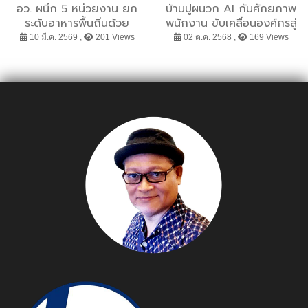
อว. ผนึก 5 หน่วยงาน ยก
บ้านปูผนวก AI กับศักยภาพ
ระดับอาหารพื้นถิ่นด้วย
พนักงาน ขับเคลื่อนองค์กรสู่
เทคโนโลยีฉายรังสี พร้อม
อนาคต
10 มี.ค. 2569 ,
201 Views
02 ต.ค. 2568 ,
169 Views
เปิดศูนย์บ่มเพาะฯ ปั้นผู้
ประกอบการ “Food Ray
Genius” สู่เวทีโลก