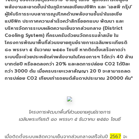
พลังงานสะอาดชั้นนำในภูมิภาคเอเชียแปซิฟิก และ ‘เอสพี กรุ๊ป’
ผู้ให้บริการระบบสาธารณูปโภคด้านพลังงานชั้นนำในเอเชีย
แปซิฟิก ประกาศความสำเร็จคว้าสิทธิ์ออกแบบ พัฒนา และ
บริหารจัดการระบบผลิตความเย็นจากส่วนกลาง (District
Cooling System) ที่ครบครันด้วยนวัตกรรมล้ำสมัย ใน
โครงการพัฒนาพื้นที่ส่วนขยายศูนย์ราชการเฉลิมพระเกียรติ
๘๐ พรรษา ๕ ธันวาคม ๒๕๕๐ โซนซี หากติดตั้งเสร็จคาดว่า
ระบบนี้จะช่วยประหยัดค่าพลังงานในโครงการฯ ได้กว่า 40 ล้าน
บาทต่อปี หรือลดลงกว่า 20% และลดการปล่อย CO2 ได้ปีละ
กว่า 3000 ตัน เมื่อครบระยะเวลาสัญญา 20 ปี จะสามารถลด
การปล่อย CO2 เทียบเท่ารถยนต์สันดาปประมาณ 20000 คัน*
โครงการพัฒนาพื้นที่ส่วนขยายศูนย์ราชการ
เฉลิมพระเกียรติ ๘๐ พรรษา ๕ ธันวาคม ๒๕๕๐ โซนซี
เมื่อติดตั้งระบบผลิตความเย็นจากส่วนกลางเสร็จในปี
2567
จะ