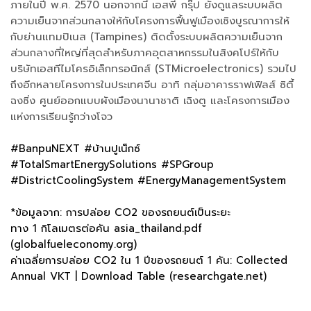
ภายในปี พ.ศ. 2570 นอกจากนี้ เอสพี กรุ๊ป ยังดูแลระบบผลิต
ความเย็นจากส่วนกลางให้กับโครงการฟื้นฟูเมืองเชิงบูรณาการให้
กับย่านแทมปิเนส (Tampines) ติดตั้งระบบผลิตความเย็นจาก
ส่วนกลางที่ใหญ่ที่สุดสำหรับภาคอุตสาหกรรมในสิงคโปร์ให้กับ
บริษัทเอสทีไมโครอิเล็กทรอนิกส์ (STMicroelectronics) รวมไป
ถึงอีกหลายโครงการในประเทศจีน อาทิ กลุ่มอาคารราฟเฟิลส์ ซิตี้
ฉงชิ่ง ศูนย์ออกแบบผังเมืองนานาชาติ เฉิงตู และโครงการเมือง
แห่งการเรียนรู้กว่างโจว
#BanpuNEXT #บ้านปูเน็กซ์
#TotalSmartEnergySolutions #SPGroup
#DistrictCoolingSystem #EnergyManagementSystem
*ข้อมูลจาก: การปล่อย CO2 ของรถยนต์เป็นระยะ
ทาง 1 กิโลเมตรต่อคัน
asia_thailand.pdf
(globalfueleconomy.org)
ค่าเฉลี่ยการปล่อย CO2 ใน 1 ปีของรถยนต์ 1 คัน:
Collected
Annual VKT | Download Table (researchgate.net)