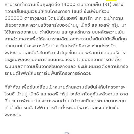
สามารถทำความเย็นสูงสุดถึง 14000 ตันความเย็น (RT) สร้าง
ความเย็นหมุนเวียนให้กับโครงการฯ โซนซี ซึ่งมีพื้นที่รวม
660000 ตารางเมตร โดยบีเอ็นเอสพี สมาร์ท เทค จะนำความ
เชี่ยวชาญและความแข็งแกร่งของบ้านปู เน็กซ์ และเอสพี กรุ๊ป มา
ใช้ในการออกแบบ ดำเนินงาน และดูแลรักษาระบบผลิตความเย็น
จากส่วนกลางเพื่อให้สามารถผลิตและกระจายน้ำเย็นไปยังพื้นที่ทุก
ส่วนภายในโครงการได้อย่างเต็มประสิทธิภาพ ช่วยประหยัด
พลังงาน และมั่นใจในบริการได้ทุกขั้นตอน พร้อมนำเสนอบริการ
โซลูชันพลังงานสะอาดแบบครบวงจร โดยนอกจากการติดตั้ง
ระบบผลิตความเย็นจากส่วนกลางแล้ว ยังมีแผนติดตั้งสถานีชาร์จ
รถยนต์ไฟฟ้าให้บริการในพื้นที่โครงการอีกด้วย
ที่สำคัญ เพื่อขับเคลื่อนเป้าหมายด้านความยั่งยืนให้กับโครงการฯ
โซนซี บ้านปู เน็กซ์ และเอสพี กรุ๊ป จะจัดหาโซลูชันพลังงานสะอาด
อื่น ๆ มาพัฒนาโครงการรอบด้าน ไม่ว่าจะเป็นการต่อขยายระบบ
ทำน้ำเย็น รถบัสไฟฟ้า การติดตั้งระบบโซลาร์ และระบบกักเก็บ
พลังงาน