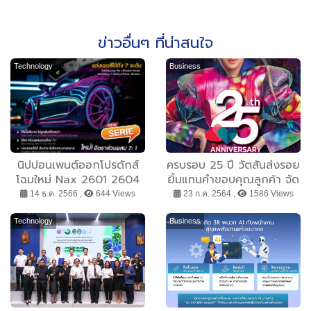
ข่าวอื่นๆ ที่น่าสนใจ
Technology
Business
นิปปอนเพนต์ออกโปรดักส์
ครบรอบ 25 ปี วัตสันส่งรอย
โฉมใหม่ Nax 2601 2604
ยิ้มแทนคำขอบคุณลูกค้า จัด
2607 Spectrum 2K
หนักทองคำ พร้อมโปรฯ สุด
14 ธ.ค. 2566 ,
644 Views
23 ก.ค. 2564 ,
1586 Views
Primer
คุ้ม ได้ลด ได้ลุ้น จุใจตลอด
ทั้งเดือน
Technology
Business